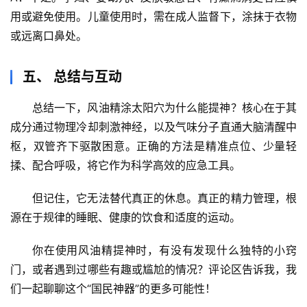
用或避免使用。儿童使用时，需在成人监督下，涂抹于衣物
或远离口鼻处。
五、 总结与互动
总结一下，
风油精涂太阳穴为什么能提神
？核心在于其
成分通过
物理冷却刺激神经
，以及
气味分子直通大脑清醒中
枢
，双管齐下驱散困意。正确的方法是
精准点位、少量轻
揉、配合呼吸
，将它作为科学高效的
应急工具
。
但记住，它无法替代真正的休息。真正的精力管理，根
源在于规律的睡眠、健康的饮食和适度的运动。
你在使用风油精提神时，有没有发现什么独特的小窍
门，或者遇到过哪些有趣或尴尬的情况？
评论区告诉我，我
们一起聊聊这个“国民神器”的更多可能性！