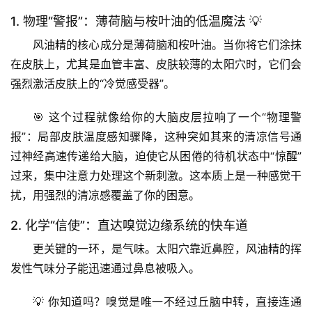
1. 物理“警报”：薄荷脑与桉叶油的低温魔法 💡
风油精的核心成分是薄荷脑和桉叶油。当你将它们涂抹
在皮肤上，尤其是血管丰富、皮肤较薄的太阳穴时，它们会
强烈激活皮肤上的“冷觉感受器”
。
🎯 这个过程就像给你的大脑皮层拉响了一个“物理警
报”：局部皮肤温度感知骤降，这种突如其来的清凉信号通
过神经高速传递给大脑，迫使它从困倦的待机状态中“惊醒”
过来，集中注意力处理这个新刺激。这本质上是一种
感觉干
扰
，用强烈的清凉感覆盖了你的困意。
2. 化学“信使”：直达嗅觉边缘系统的快车道
更关键的一环，是气味。太阳穴靠近鼻腔，风油精的挥
发性气味分子能迅速通过鼻息被吸入。
💡 你知道吗？嗅觉是唯一不经过丘脑中转，直接连通