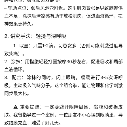
经和穴位，吸收和起效最快。
首
页
– 
辅助点位
：
颈后风池穴
附近。这里肌肉紧张易导致脑部供
血不足，涂抹后清凉感有助于放松肌肉，促进血液循环，提
专
神效果更持久。
题
2. 讲究手法：轻揉与深呼吸
列
表
1.  
取量
：只需1-2滴，切忌贪多（否则可能刺激过度导
致头痛）。
自
2.  
涂抹
：用指腹
轻轻打圈按摩
30秒左右，促进吸收和局部
然
血液循环。
万
3.  
配合
：涂抹的同时，
闭上眼睛，缓缓进行3-5次深呼
物
吸
，主动吸入气味分子。这个组合拳，能让物理和化学刺激
同步最大化。
人
体
⚠️ 
重要提醒
：一定要避开眼睛周围、黏膜和破损皮
奥
肤。我曾指导过一个案例，一位朋友不小心揉到眼睛里，导
秘
致结膜充血，难受了好几天。