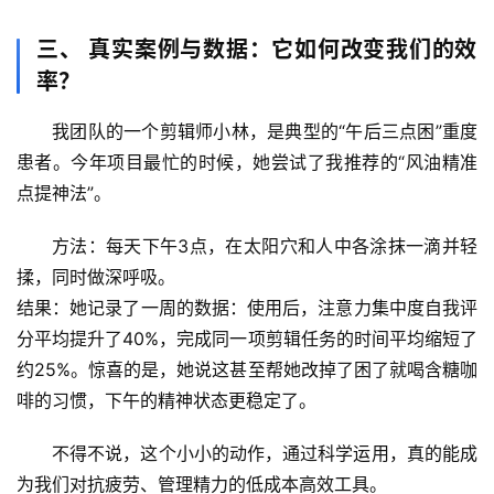
历
史
三、 真实案例与数据：它如何改变我们的效
档
率？
案
我团队的一个剪辑师小林，是典型的“午后三点困”重度
宇
患者。今年项目最忙的时候，她尝试了我推荐的“风油精准
宙
点提神法”。
天
文
方法
：每天下午3点，在太阳穴和人中各涂抹一滴并轻
揉，同时做深呼吸。
生
结果
：她记录了一周的数据：使用后，
注意力集中度自我评
活
分平均提升了40%
，完成同一项剪辑任务的时间平均
缩短了
科
约25%
。惊喜的是，她说这甚至帮她改掉了困了就喝含糖咖
学
啡的习惯，下午的精神状态更稳定了。
科
不得不说，这个小小的动作，通过科学运用，真的能成
技
为我们对抗疲劳、管理精力的低成本高效工具。
前