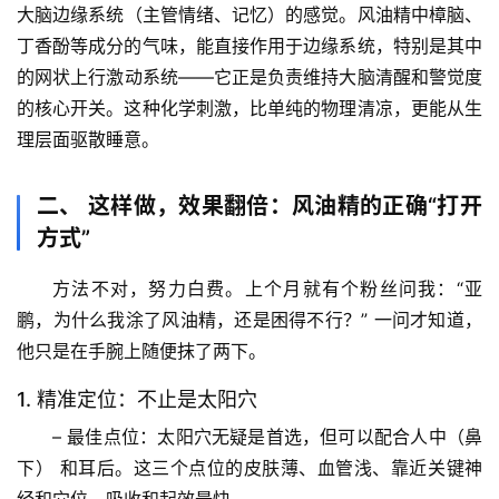
大脑
边缘系统
（主管情绪、记忆）的感觉。风油精中樟脑、
丁香酚等成分的气味，能直接作用于边缘系统，特别是其中
的
网状上行激动系统
——它正是负责维持大脑清醒和警觉度
的核心开关。这种化学刺激，比单纯的物理清凉，更能从生
理层面驱散睡意。
二、 这样做，效果翻倍：风油精的正确“打开
方式”
方法不对，努力白费。上个月就有个粉丝问我：“亚
鹏，为什么我涂了风油精，还是困得不行？” 一问才知道，
他只是在手腕上随便抹了两下。
1. 精准定位：不止是太阳穴
– 
最佳点位
：
太阳穴
无疑是首选，但可以配合
人中（鼻
下）
 和
耳后
。这三个点位的皮肤薄、血管浅、靠近关键神