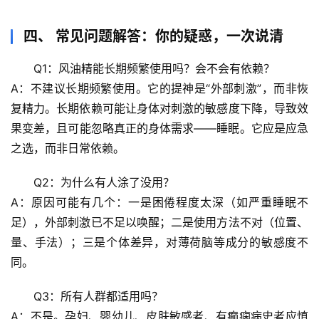
沿
四、 常见问题解答：你的疑惑，一次说清
心
Q1：风油精能长期频繁使用吗？会不会有依赖？
理
驿
A：
不建议长期频繁使用
。它的提神是“外部刺激”，而非恢
站
复精力。长期依赖可能让身体对刺激的敏感度下降，导致效
果变差，且可能忽略真正的身体需求——睡眠。它应是
应急
辟
之选
，而非日常依赖。
谣
求
Q2：为什么有人涂了没用？
真
A：原因可能有几个：一是
困倦程度太深
（如严重睡眠不
足），外部刺激已不足以唤醒；二是
使用方法不对
（位置、
量、手法）；三是
个体差异
，对薄荷脑等成分的敏感度不
同。
Q3：所有人群都适用吗？
A：
不是
。孕妇、婴幼儿、皮肤敏感者、有癫痫病史者应慎