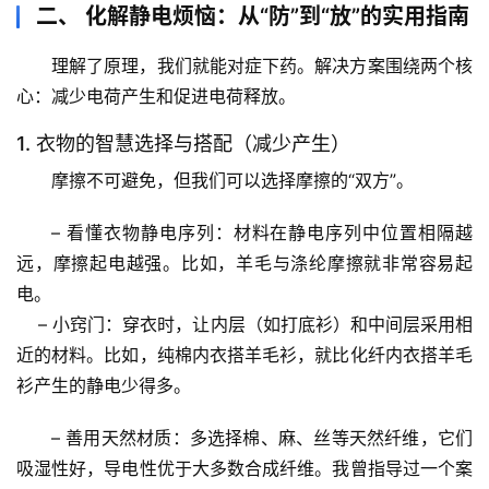
二、 化解静电烦恼：从“防”到“放”的实用指南
理解了原理，我们就能对症下药。解决方案围绕两个核
心：
减少电荷产生
和
促进电荷释放
。
1. 衣物的智慧选择与搭配（减少产生）
摩擦不可避免，但我们可以选择摩擦的“双方”。
– 
看懂衣物静电序列
：材料在静电序列中位置相隔越
远，摩擦起电越强。比如，
羊毛与涤纶
摩擦就非常容易起
电。
    – 
小窍门
：穿衣时，让内层（如打底衫）和中间层采用相
近的材料。比如，纯棉内衣搭羊毛衫，就比化纤内衣搭羊毛
衫产生的静电少得多。
– 
善用天然材质
：多选择
棉、麻、丝
等天然纤维，它们
首
吸湿性好，导电性优于大多数合成纤维。我曾指导过一个案
页