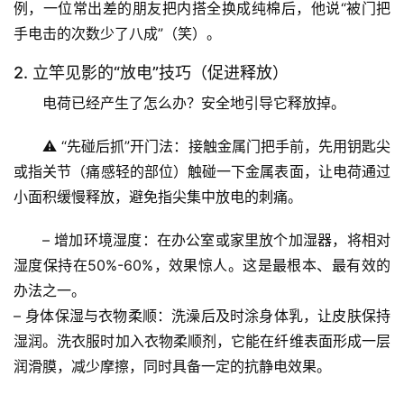
例，一位常出差的朋友把内搭全换成纯棉后，他说“被门把
手电击的次数少了八成”（笑）。
专
题
2. 立竿见影的“放电”技巧（促进释放）
列
电荷已经产生了怎么办？安全地引导它释放掉。
表
⚠️ 
“先碰后抓”开门法
：接触金属门把手前，先用
钥匙尖
自
或
指关节
（痛感轻的部位）触碰一下金属表面，让电荷通过
然
小面积缓慢释放，避免指尖集中放电的刺痛。
万
物
– 
增加环境湿度
：在办公室或家里放个加湿器，将相对
湿度保持在
50%-60%
，效果惊人。这是最根本、最有效的
人
办法之一。
体
奥
– 
身体保湿与衣物柔顺
：洗澡后及时涂身体乳，让皮肤保持
秘
湿润。洗衣服时加入
衣物柔顺剂
，它能在纤维表面形成一层
润滑膜，减少摩擦，同时具备一定的抗静电效果。
历