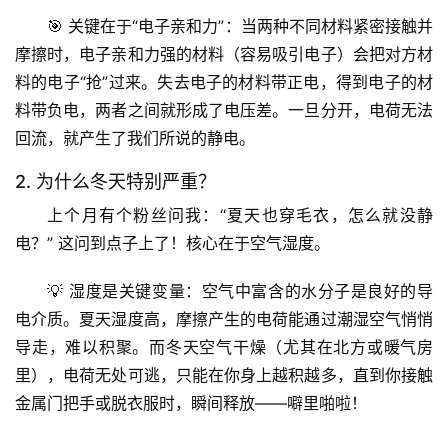
🎯 
关键在于“电子亲和力”
：当两种不同材料紧密接触并
摩擦时，电子亲和力强的材料（容易吸引电子）会把对方材
料的电子“抢”过来。失去电子的材料带正电，得到电子的材
料带负电，两者之间就形成了电压差。一旦分开，电荷无法
回流，就产生了我们所说的
静电
。
2. 为什么冬天特别严重？
上个月有个粉丝问我：“夏天也穿毛衣，怎么就没静
电？” 这问到点子上了！核心在于
空气湿度
。
💡 
湿度是关键变量
：空气中富含的水分子是良好的导
电介质。夏天湿度高，摩擦产生的电荷能通过潮湿空气悄悄
导走，难以积聚。而冬天空气干燥（尤其在北方或暖气房
里），电荷无处可逃，只能在你身上越积越多，直到你接触
金属门把手或脱衣服时，瞬间释放——噼里啪啦！