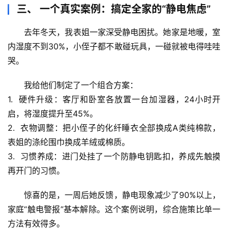
史
三、 一个真实案例：搞定全家的“静电焦虑”
档
案
去年冬天，我表姐一家深受静电困扰。她家是地暖，室
内湿度不到30%，小侄子都不敢碰玩具，一碰就被电得哇哇
宇
哭。
宙
天
我给他们制定了一个组合方案：
文
1.  
硬件升级
：客厅和卧室各放置一台加湿器，24小时开
启，将湿度提升至45%。
生
2.  
衣物调整
：把小侄子的化纤睡衣全部换成A类纯棉款，
活
表姐的涤纶围巾换成羊绒或棉质。
科
学
3.  
习惯养成
：进门处挂了一个
防静电钥匙扣
，养成先触摸
再开门的习惯。
科
惊喜的是
，一周后她反馈，静电现象减少了90%以上，
技
前
家庭“触电警报”基本解除。这个案例说明，综合施策比单一
沿
方法有效得多。