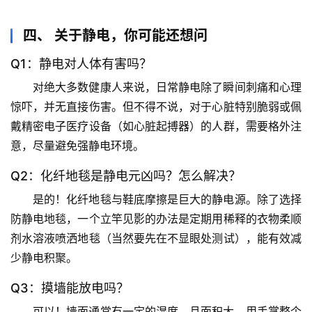
心
四、 关于静电，你可能还想问
理
驿
Q1：静电对人体有害吗？
站
对绝大多数健康人来说，日常静电除了瞬间刺痛和心理
惊吓，并无直接伤害。但不得不说，对于心脏特别脆弱或佩
辟
戴精密电子医疗设备（如心脏起搏器）的人群，需要格外注
谣
意，尽量避免强静电环境。
求
真
Q2：化纤地毯是静电元凶吗？怎么解决？
是的！化纤地毯与鞋底摩擦是巨大的静电源。除了选择
防静电地毯，一个立竿见影的办法是
定期用稀释的衣物柔顺
剂水溶液喷洒地毯
（当然要先在不显眼处测试），能有效减
少静电积聚。
Q3：摸墙能放电吗？
可以！墙面通常有一定的湿度，且面积大，用手掌整个