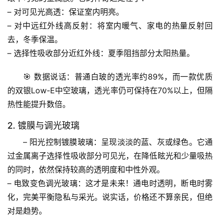
史
– 
对可见光高透
：保证室内明亮。
档
– 
对中远红外线高反射
：将室内暖气、家电的热量反射回
案
去，冬季保温。
– 
选择性吸收部分近红外线
：夏季阻挡部分太阳热量。
宇
宙
🎯 
数据说话
：普通白玻的透光率约89%，而一款优质
天
的双银Low-E中空玻璃，透光率仍可保持在70%以上，但隔
文
热性能提升数倍。
生
2. 镀膜与调光玻璃
活
科
– 
阳光控制镀膜玻璃
：呈现淡淡的蓝、灰或绿色。它通
学
过金属离子选择性吸收部分可见光，在降低眩光和少量吸热
的同时，
依然保持较高的透明度和中性外观
。
科
– 
电致变色调光玻璃
：这才是未来！通电时透明，断电时雾
技
化，
完美平衡隐私与采光
。说实话，价格还不算亲民，但绝
前
对是趋势。
沿