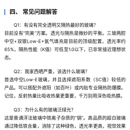
四、 常见问题解答
心
理
Q1：有没有完全透明又隔热最好的玻璃？
驿
目前没有“完美”方案。透光与隔热是微妙的平衡。
三玻两腔
站
中空+双银Low-E+氩气填充
是目前的顶级配置，透光率约
65%，隔热性能（K值）可低至1.0以下，已非常接近理想状
辟
谣
态。
求
真
Q2：我家西晒严重，该选什么玻璃？
首选
中空Low-E玻璃
，并且选择遮阳系数（SC值）较低的
产品。可以搭配外遮阳（如百叶）或内贴
专业隔热防爆膜
。
记住，
反射热量比吸收热量更重要
，千万别用深色吸热膜。
Q3：为什么有的玻璃泛绿光？
这是普通浮法玻璃中
铁离子杂质
的“锅”。高品质的超白玻璃
通过降低铁含量，消除了这种绿色，透光率更高，视觉效果