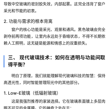
导致中空玻璃的密封胶失效，内部起雾。这完全违背了窗户
采光和节能的初衷。
专
题
2. 功能与需求的根本背离
列
窗户的核心功能是
采光、观景和通风
。黑色玻璃会完全
表
剥夺前两项功能，让室内永远处于昏暗状态，不得不长期依
赖人工照明，这无疑是能源和情感上的双重损失。
自
然
万
三、 现代玻璃技术：如何在透明与功能间取
物
得平衡？
人
明白了原理，我们就能理解现代玻璃科技的智慧：
保持
体
高透光性，同时智能管理阳光中的其他部分
。
奥
秘
1. Low-E玻璃（低辐射玻璃）
这是我
强烈推荐
的家装选择。它在玻璃表面镀上多层肉
历
眼不可见的金属膜。它的神奇之处在于：