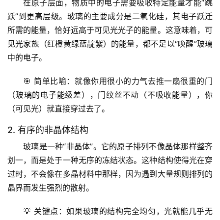
在原子层面，物质中的电子需要吸收特定能量才能“跳
跃”到更高层级。玻璃的主要成分是二氧化硅，其电子跃迁
所需的能量，恰好
远高于可见光光子的能量
。这意味着，可
见光家族（红橙黄绿蓝靛紫）的能量，都不足以“唤醒”玻璃
中的电子。
🎯 
简单比喻
：就像你用很小的力气去推一扇很重的门
（玻璃的电子能级差），门纹丝不动（不吸收能量），你
（可见光）就直接穿过去了。
2. 有序的非晶体结构
玻璃是一种“非晶体”。它的原子排列不像晶体那样整齐
划一，而是处于一种
无序的冻结状态
。这种结构使得光在穿
过时，不会像在多晶材料中那样，因为遇到大量规则排列的
晶界而发生强烈的散射。
💡 
关键点
：如果玻璃的结构完全均匀，光就能几乎无