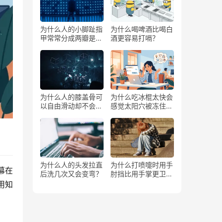
为什么人的小脚趾指
为什么喝啤酒比喝白
甲常常分成两瓣是返
酒更容易打嗝？
祖吗？
为什么人的膝盖骨可
为什么吃冰棍太快会
以自由滑动却不会掉
感觉太阳穴被冻住了
下来？
一样？
为什么人的头发拉直
为什么打喷嚏时用手
幕在
后洗几次又会变弯？
肘挡比用手掌更卫
生？
用知