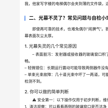
我，他家写字楼的电梯偶尔会夹到薄的文件袋，
二、光幕不灵了？常见问题与自检小
即使再可靠的技术，也难免偶尔“闹脾气”
幕表面灰尘太厚。
1. 光幕失灵的几个常见原因
– 
表面脏污
：发射器或接收器的玻璃窗口积
畅。
– 
轻微错位
：长期运行震动可能导致两侧器件没有
– 
单束光束故障
：几十道光束中坏了一两道，可
检测不到。
2. 你可以做的简单判断
⚠️ 
安全第一：以下操作仅用于初步判断，维
1.  
清洁观察
：可以看看两侧的玻璃窗口是否洁净