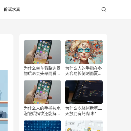
辟谣求真
为什么坐车看路边景
为什么人的手指在冬
物后退会头晕而看前
天容易长倒刺而夏天
方不会？
少？
为什么人的手指被水
为什么吃烧烤后第二
泡皱后指纹还能解锁
天放屁有烤肉味？
手机？