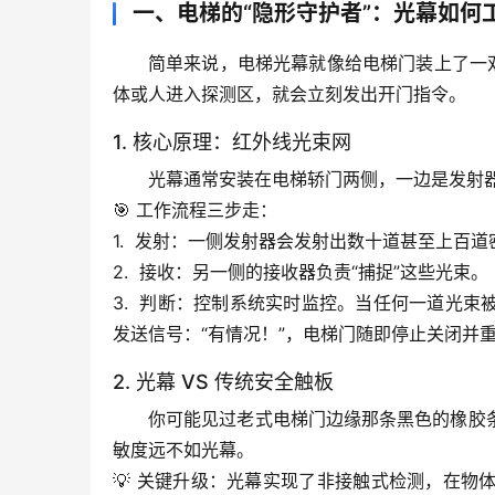
一、电梯的“隐形守护者”：光幕如何
简单来说，电梯光幕就像给电梯门装上了一
体或人进入探测区，就会立刻发出开门指令。
1. 核心原理：红外线光束网
光幕通常安装在电梯轿门两侧，一边是发射
🎯 
工作流程三步走
：
1.  
发射
：一侧发射器会发射出数十道甚至上百道
2.  
接收
：另一侧的接收器负责“捕捉”这些光束。
3.  
判断
：控制系统实时监控。当任何一道光束
发送信号：“有情况！”，电梯门随即停止关闭并
2. 光幕 VS 传统安全触板
你可能见过老式电梯门边缘那条黑色的橡胶
敏度远不如光幕。
💡 
关键升级
：光幕实现了
非接触式检测
，在物