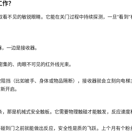
工作？
双
看不见的敏锐眼睛
。它能在关门过程中持续探测，一旦“看到”
器，一边是接收器。
密集的、肉眼不可见的红外线光束。
被阻挡（比如被手、身体或物品隔断），接收器就会立刻向电梯
重新开启。
条，那是
机械式安全触板
。它需要物理触碰才能触发，反应速度
体碰到门之前就能做出反应，安全性是质的飞跃。上个月有个粉