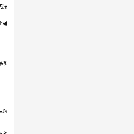
无法
个辅
幕系
底解
不必