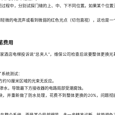
闭过程中，分别试探门缝的上、中、下不同位置。如果某个位置
到轻微的电流声或看到微弱的红色光点（切勿直视），这也是一
笔费用
家酒店电梯投诉说“总夹人”，维保公司检查后说要
整体更换光
了系统测试：
方约10厘米区域的光束无反应。
渗水，导致最下方接收器的电路局部受潮腐蚀
。
块，并重新做了防水处理，花费不到整体更换的20%，问题彻
出在整个系统，而是某个局部细节。多一步精准诊断，就能避免