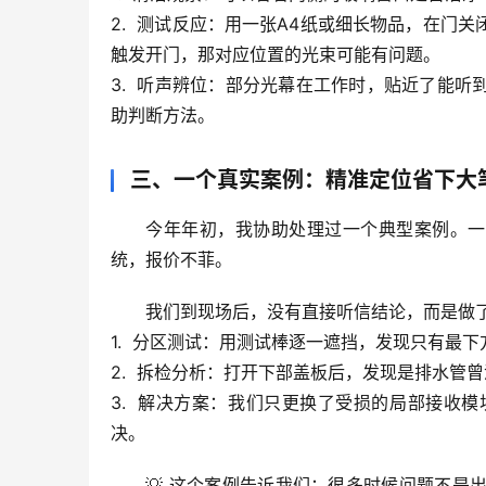
2.  
测试反应
：用一张A4纸或细长物品，在门关
触发开门，那对应位置的光束可能有问题。
3.  
听声辨位
：部分光幕在工作时，贴近了能听
助判断方法。
三、一个真实案例：精准定位省下大
今年年初，我协助处理过一个典型案例。一
统
，报价不菲。
我们到现场后，没有直接听信结论，而是做
1.  
分区测试
：用测试棒逐一遮挡，发现只有最下
2.  
拆检分析
：打开下部盖板后，发现是
排水管曾
3.  
解决方案
：我们只更换了受损的局部接收模
决。
💡 
这个案例告诉我们
：很多时候问题不是