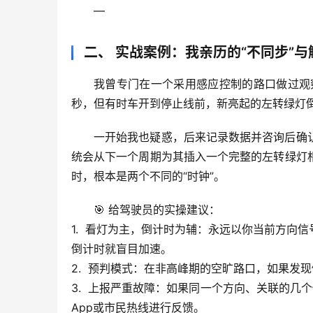
—
二、 实战案例：我亲历的“不同步”与
我曾专门在一个采用感应控制的路口做过观
秒，但有时车开到停止线前，新亮起的左转绿灯倒
一开始我也疑惑，后来记录数据并咨询后确
统会从下一个周期为其插入一个完整的左转绿灯
时，根本是
两个不同的“时钟”
。
🎯 给驾驶员的实操建议
：
1.  
看灯为主，倒计时为辅
：永远以你当前方向信
倒计时就盲目加速。
2.  
预判模式
：在非高峰期的空旷路口，如果发现
3.  
上报严重故障
：如果同一个方向、关联的几个
App或市民热线进行反馈。