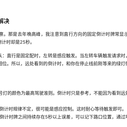
解决
察。那是去年晚高峰，我注意到
直行方向的固定倒计时牌常显示
计时却是25秒
。
认：
直行是固定配时，左转是感应触发
。当左转车辆触发请求时
相位。所以，远处看到的倒计时，和你在停止线前刚等来的绿灯
号灯的颜色为最高驾驶准则。倒计时只是参考，不能因为看到远
倒计时规律不定，很可能是感应控制。这时耐心等待触发即可。
倒计时牌之间持续存在5秒以上误差，可以记下路口位置，通过