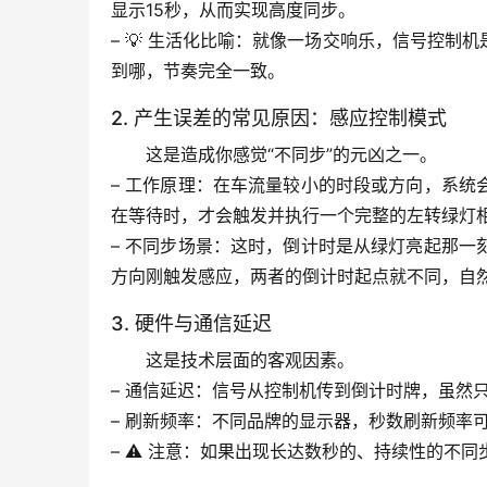
显示15秒
，从而实现高度同步。
– 
💡 生活化比喻
：就像一场交响乐，信号控制机
到哪，节奏完全一致。
2. 产生误差的常见原因：感应控制模式
这是造成你感觉“不同步”的元凶之一。
– 
工作原理
：在车流量较小的时段或方向，系统
在等待时，才会触发并执行一个完整的左转绿灯
– 
不同步场景
：这时，
倒计时是从绿灯亮起那一
方向刚触发感应，两者的倒计时起点就不同，自
3. 硬件与通信延迟
这是技术层面的客观因素。
– 
通信延迟
：信号从控制机传到倒计时牌，虽然
– 
刷新频率
：不同品牌的显示器，秒数刷新频率可
– 
⚠️ 注意
：如果出现长达数秒的、持续性的不同