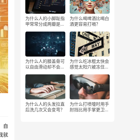
为什么人的小脚趾指
为什么喝啤酒比喝白
甲常常分成两瓣是返
酒更容易打嗝？
祖吗？
为什么人的膝盖骨可
为什么吃冰棍太快会
以自由滑动却不会掉
感觉太阳穴被冻住了
下来？
一样？
为什么人的头发拉直
为什么打喷嚏时用手
后洗几次又会变弯？
肘挡比用手掌更卫
生？
，自
我就