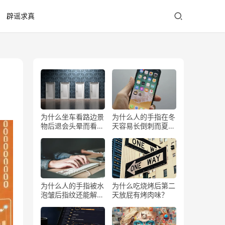
辟谣求真
为什么坐车看路边景
为什么人的手指在冬
物后退会头晕而看前
天容易长倒刺而夏天
方不会？
少？
为什么人的手指被水
为什么吃烧烤后第二
泡皱后指纹还能解锁
天放屁有烤肉味？
手机？