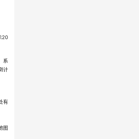
20
，系
倒计
处有
地图