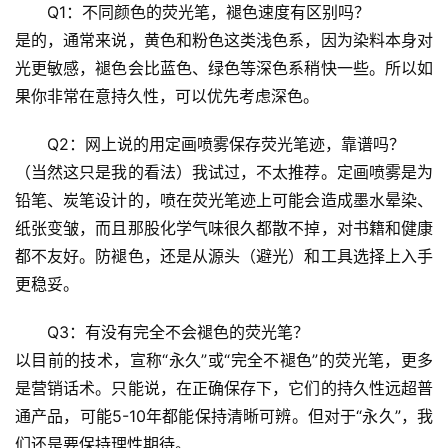
谣
Q1：不同颜色的荧光笔，褪色速度有区别吗？
求
是的，通常来说，
黄色和粉色
这类浅色系，因为染料本身对
真
光更敏感，褪色会比蓝色、绿色等深色系稍快一些。所以如
果你非常在意持久性，可以优先考虑深色。
Q2：网上说的用定画喷雾保存荧光笔迹，靠谱吗？
（当然这只是我的看法）我试过，
不太推荐
。定画喷雾是为
铅笔、炭笔设计的，喷在荧光笔迹上可能会造成墨水晕染、
纸张变皱，而且那股化学气味很久都散不掉，对书籍和健康
都不友好。防褪色，还是从源头（避光）和工具选择上入手
更稳妥。
Q3：有没有完全不会褪色的荧光笔？
以目前的技术，宣称“永久”或“完全不褪色”的荧光笔，更多
是营销话术。只能说，在正确保存下，它们的持久性
远超普
通产品
，可能5-10年都能保持清晰可辨。但对于“永久”，我
们还是要保持理性期待。