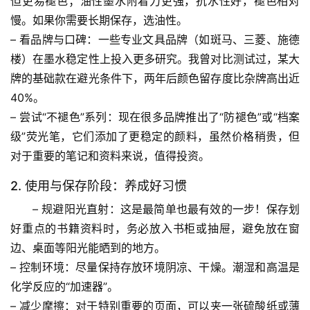
但更易褪色；
油性墨水
附着力更强，抗水性好，褪色相对
慢。如果你需要长期保存，选油性。
– 
看品牌与口碑
：一些专业文具品牌（如斑马、三菱、施德
楼）在墨水稳定性上投入更多研究。我曾对比测试过，某大
牌的基础款在避光条件下，两年后颜色留存度比杂牌高出近
40%。
– 
尝试“不褪色”系列
：现在很多品牌推出了“防褪色”或“档案
级”荧光笔，它们添加了更稳定的颜料，虽然价格稍贵，但
对于重要的笔记和资料来说，值得投资。
首
页
2. 使用与保存阶段：养成好习惯
– 
规避阳光直射
：这是最简单也最有效的一步！保存划
专
好重点的书籍资料时，务必放入书柜或抽屉，避免放在窗
题
列
边、桌面等阳光能晒到的地方。
表
– 
控制环境
：尽量保持存放环境阴凉、干燥。潮湿和高温是
化学反应的“加速器”。
自
– 
减少摩擦
：对于特别重要的页面，可以夹一张硫酸纸或薄