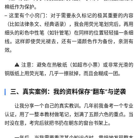
然
棉纸作为保护。
万
– 
这里有个小窍门
：对于需要
永久标记
的极其重要的内容
物
（比如法律条文、经典语录），我会用荧光笔划完后，再用
细头的彩色中性笔（如针管笔）在同样的位置轻轻描一条细
人
线
。这样即使荧光褪去，还有一道颜色作为备份，亲测有
体
奥
效。
秘
⚠️ 
注意
：避免在热敏纸（如超市小票）或非常光滑的
铜版纸上用荧光笔，几乎一擦就掉，而且会糊成一团。
历
史
档
三、真实案例：我的资料保存“翻车”与逆袭
案
让我分享一个自己的真实教训。几年前我备考一个专业
宇
认证，用了一整本教材做笔记，划满了五颜六色的重点。当
宙
时没在意，考完后就把书扔在朝东的窗台书架上。
天
文
一年后
，当我需要重温某个知识点时，震惊地发现整本