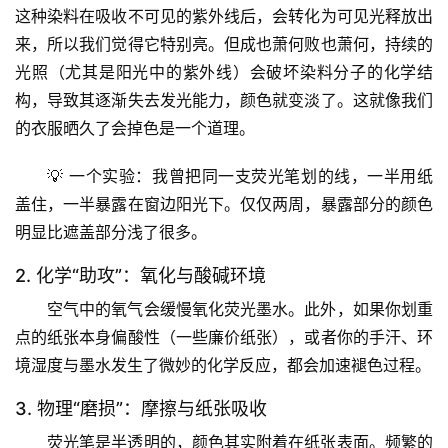
这种染料在吸收不可见的紫外线后，会转化为可见光释放出
来，所以我们觉得它特别亮。但成也萧何败也萧何，持续的
光照（尤其是阳光中的紫外线）会破坏染料分子的化学结
构，导致其逐渐失去发光能力，颜色就变淡了。这就像我们
的衣服晒久了会掉色是一个道理。
💡 
一个实验
：我曾把同一支荧光笔划的线，一半用纸
盖住，一半暴露在窗边阳光下。仅仅两周，暴露部分的颜色
明显比遮盖部分浅了很多。
2. 化学“助攻”：氧化与酸碱环境
空气中的氧气会缓慢氧化荧光墨水。此外，如果你划重
点的纸张本身偏酸性（一些廉价纸张），或者你的手汗、环
境湿度与墨水发生了微妙的化学反应，都会加速褪色过程。
3. 物理“磨损”：摩擦与纸张吸收
荧光笔是半透明的，颜色其实附着在纸张表面。频繁的