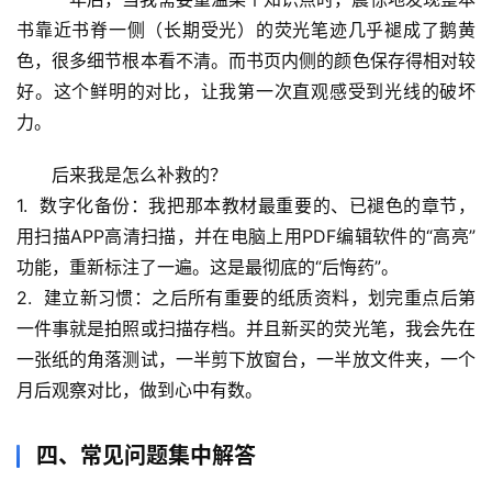
书靠近书脊一侧（长期受光）的荧光笔迹几乎褪成了鹅黄
生
色，很多细节根本看不清。而书页内侧的颜色保存得相对较
活
好。这个鲜明的对比，让我第一次直观感受到光线的破坏
科
力。
学
后来我是怎么补救的？
科
1.  
数字化备份
：我把那本教材最重要的、已褪色的章节，
技
用扫描APP高清扫描，并在电脑上用PDF编辑软件的“高亮”
前
功能，重新标注了一遍。这是最彻底的“后悔药”。
沿
2.  
建立新习惯
：之后所有重要的纸质资料，划完重点后第
一件事就是拍照或扫描存档。并且新买的荧光笔，我会先在
心
理
一张纸的角落测试，一半剪下放窗台，一半放文件夹，一个
驿
月后观察对比，做到心中有数。
站
四、常见问题集中解答
辟