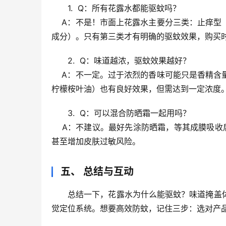
1.  
Q：所有花露水都能驱蚊吗？
    A：不是！市面上花露水主要分三类：
止痒型
成分）
。只有第三类才有明确的驱蚊效果，购买
2.  
Q：味道越浓，驱蚊效果越好？
    A：不一定。过于浓烈的香味可能只是香精
柠檬桉叶油）也有良好效果，但需达到一定浓度
3.  
Q：可以混合防晒霜一起用吗？
    A：不建议。最好
先涂防晒霜，等其成膜吸收后
甚至增加皮肤过敏风险。
五、 总结与互动
总结一下，
花露水为什么能驱蚊？味道掩盖
觉定位系统。想要高效防蚊，记住三步：
选对产