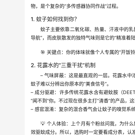
物，是个复杂的“多传感器协同作战”过程。
1. 蚊子如何找到你？
蚊子主要依靠二氧化碳、热量、汗液中的乳
导航”，而皮肤散发的独特气味则是它的“精准着陆
🎯 
关键点
：你的体味就像个人专属的“开饭铃
2. 花露水的“三重干扰”机制
– 
气味屏蔽
：这是最直观的一层。花露水中
蚊子难以分辨出你原本的“美食信号”。
– 
成分驱避
：许多传统花露水含有
避蚊胺（DEE
“闻不到”你。不过现在很多主打“清香”的产品，
– 
感官混淆
：复杂的混合香气会让蚊子的嗅觉系统
💡 
个人体验
：上个月有个粉丝问我，为什么
效驱蚊成分。所以，
选购时一定要看成分表，认准