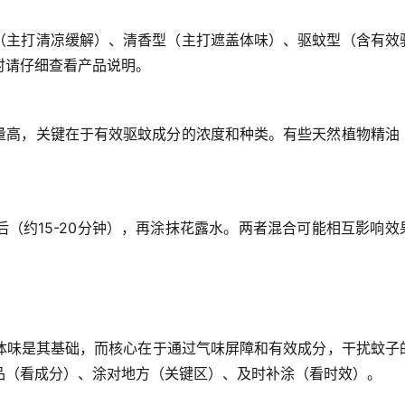
（主打清凉缓解）、清香型（主打遮盖体味）、驱蚊型（含有效
时请仔细查看产品说明。
含量高，关键在于
有效驱蚊成分的浓度和种类
。有些天然植物精油
。
（约15-20分钟），再涂抹花露水
。两者混合可能相互影响效
体味
是其基础，而核心在于通过气味屏障和有效成分，干扰蚊子
品（看成分）、涂对地方（关键区）、及时补涂（看时效）
。