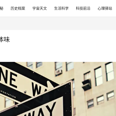
秘
历史档案
宇宙天文
生活科学
科技前沿
心理驿站
体味