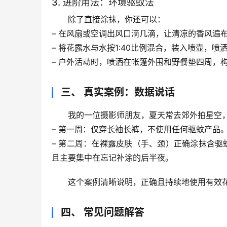
3. 进阶用法：环境驱蚊法
除了直接涂抹，你还可以：
– 
在风扇或空调出风口滴几滴
，让清凉的香风遍
– 
将花露水与水按1:40比例混合，装入喷壶
，喷
– 
户外活动时，喷洒在帐篷外围和野餐垫四周
，
三、 真实案例：数据说话
我的一位摄影师朋友，夏天常去郊外拍星空，
– 
第一周
：仅穿长袖长裤，不使用任何驱蚊产品
– 
第二周
：在裸露皮肤（手、颈）正确涂抹含驱
且主要集中在忘记补涂的后半夜。
这个案例清晰说明，
正确且持续地使用有效
四、 常见问题解答