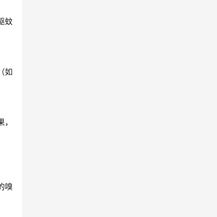
驱蚊
（如
果，
的嗅