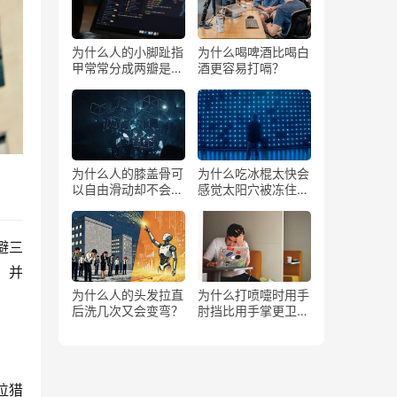
为什么人的小脚趾指
为什么喝啤酒比喝白
甲常常分成两瓣是返
酒更容易打嗝？
祖吗？
为什么人的膝盖骨可
为什么吃冰棍太快会
以自由滑动却不会掉
感觉太阳穴被冻住了
下来？
一样？
避三
，并
为什么人的头发拉直
为什么打喷嚏时用手
后洗几次又会变弯？
肘挡比用手掌更卫
生？
位猎