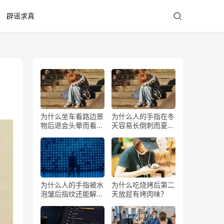
辟谣求真
为什么坐车看路边景
为什么人的手指在冬
物后退会头晕而看前
天容易长倒刺而夏天
方不会？
少？
为什么人的手指被水
为什么吃烧烤后第二
泡皱后指纹还能解锁
天放屁有烤肉味？
手机？