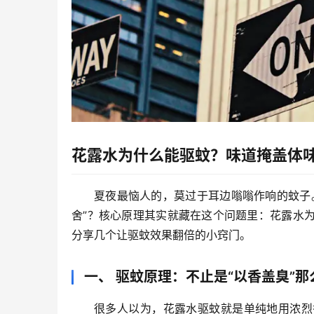
花露水为什么能驱蚊？味道掩盖体
夏夜最恼人的，莫过于耳边嗡嗡作响的蚊子
舍”？
核心原理其实就藏在这个问题里：花露水
分享几个让驱蚊效果翻倍的小窍门。
一、 驱蚊原理：不止是“以香盖臭”那
很多人以为，花露水驱蚊就是单纯地用浓烈