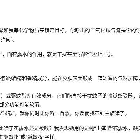
酸和氨等化学物质来锁定目标。你呼出的二氧化碳气流是它的“
指南”。
”，而花露水的作用，就是干扰甚至“掐断”这个信号。
浓郁的酒精和香精成分，能在皮肤表面形成一道短暂的气味屏障
T）
或
驱蚊酯
等有效成分，它们能直接干扰蚊子的嗅觉感受器，
这部分功能可能较弱。
“过载”，就像同时让你听十首歌，你反而找不到主旋律了。
她喷了花露水还是被咬？我发现她用的是纯“止痒型”花露水，缺
“驱蚊酯”或“避蚊胺”字样
。