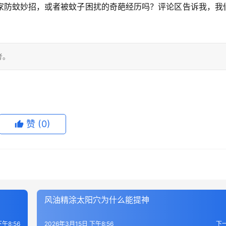
家防蚊妙招，或者被蚊子困扰的奇葩经历吗？
评论区告诉我，我
考。
赞
(0)
风油精涂太阳穴为什么能提神
下午8:56
2026年3月15日 下午8:56
下