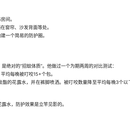
布房间。
洒在窗帘、沙发背面等处。
构建一个简易的防护圈。
是绝对的“招蚊体质”。他做过一个为期两周的对比测试：
。平均每晚被叮咬
15+
个包。
蚊酯的花露水，并在裤脚喷洒。
被叮咬数量降至平均每晚3个以
花露水，防护效果是立竿见影的
。