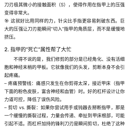
刀刃极其微小的接触面积（S），使得作用在指甲上的
压强
变得非常大
。
🎯 这就好比用同样的力，针尖比手指更容易刺破东西。巨
大的压强让刀刃能瞬间“切入”指甲的角质层，而不是缓慢地
挤压。
2. 指甲的“死亡”属性帮了大忙
不得不说的是，我们修剪的部分是已经角化、
没有活细
胞和神经末梢
的甲板。它就像我们的头发，剪断本身不会引
首
起疼痛。
页
– 
疼痛预警线
：痛感只发生在你剪得太深，接近甲床（指甲
下面的粉色皮肤，富含神经和血管）时。好的杠杆设计让你
专
力道可控，降低了误伤风险。
题
– 
剪切 vs. 撕裂
：如果你尝试用手或钝器去掰断指甲，那是
列
一个缓慢的撕裂过程，力量会传递、牵扯到甲床根部，可能
表
引起不适。而杠杆加持的锋利刀刃是瞬间剪切，杜绝了这种