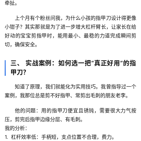
牵扯。
自
然
上个月有个粉丝问我，为什么小孩的指甲刀设计得更像
万
小钳子？其实那就是为了
进一步增大杠杆臂长
，让家长在给
物
好动的宝宝剪指甲时，能用最小、最稳的力道完成瞬间剪
切，确保安全。
人
体
奥
三、 实战案例：如何选一把“真正好用”的指
秘
甲刀？
历
知道了原理，我们就能化为实用技巧。我曾指导过一个
史
案例，我那位总是剪不好指甲、常剪出毛刺的朋友老李。
档
案
他的问题
：用的指甲刀便宜且锈钝，需要很大力气按
压，剪完后指甲边缘分层、有毛刺。
宇
我的分析
：
宙
1.  
杠杆效率低
：手柄短，支点位置不合理，费力。
天