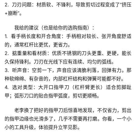
2.  
刀刃问题
：材质软、不锋利，导致剪切过程变成了“挤压
文
+崩断”。
生
我给的建议（也是给你的选购指南）
：
活
1.  
看手柄长度和开合角度
：手柄相对较长、张开角度舒适
科
的，通常
杠杆比更优
，更省力。
学
2.  
掂重量和看材质
：优质不锈钢的刀头更重、更硬，能长
久保持锋利。刀刃在光线下应有连续、均匀的弧线。
科
技
3.  
听声音
：空剪一下，声音应该清脆利落，回弹有力。那
前
种软绵绵、有杂音的，内部杠杆结构和弹簧可能都不好。
沿
4.  
选对类型
：
大开口指甲刀
（杠杆臂更长）适合剪脚趾
甲；
弧形刀口
的贴合指甲弧度，剪切更顺畅。
心
理
老李换了把好的指甲刀后惊喜地发现，不仅省力，剪出
驿
的指甲边缘也光滑多了，几乎不需要再打磨。你看，一个小
站
小的工具升级，体验提升立竿见影。