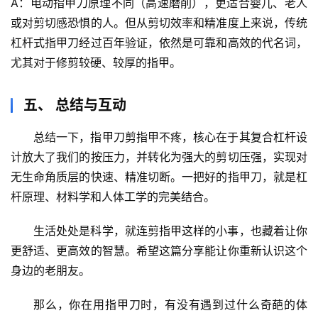
A：电动指甲刀原理不同（高速磨削），更适合婴儿、老人
或对剪切感恐惧的人。但从
剪切效率和精准度
上来说，传统
杠杆式指甲刀经过百年验证，依然是
可靠和高效
的代名词，
尤其对于修剪较硬、较厚的指甲。
五、 总结与互动
总结一下，指甲刀剪指甲不疼，核心在于其
复合杠杆设
计
放大了我们的按压力，并转化为强大的剪切压强，实现对
无生命角质层的快速、精准切断。一把好的指甲刀，就是杠
杆原理、材料学和人体工学的完美结合。
生活处处是科学，就连剪指甲这样的小事，也藏着让你
更舒适、更高效的智慧。希望这篇分享能让你重新认识这个
身边的老朋友。
那么，你在用指甲刀时，有没有遇到过什么奇葩的体