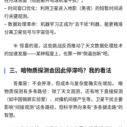
在月球背面（彻底避开地球轨道干扰）。
自
然
– 
时间窗口优化
：利用卫星进入地影（黑夜）的短暂时间进
万
行关键观测。
物
– 
数据处理革命
：机器学习正成为“去干扰”利器，能更精准
分离卫星信号与宇宙信号。
人
体
🎯 
惊喜的是
，这些挑战反而推动了天文数据处理技术
奥
的加速发展——某种程度上，也算一种“倒逼创新”吧。
秘
三、暗物质探测会因此停滞吗？我的看法
历
史
答案是：不会停滞，但成本与复杂度确实在增加。
 暗
档
物质探测有多条路径：除了天文观测，还有地下直接探测
案
（如中国锦屏实验室）、对撞机间接产生等。卫星干扰主要
影响“间接观测”这条路径，但科学界向来有“多条腿走路”的
宇
智慧。
宙
天