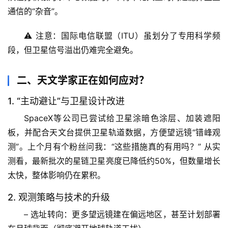
通信的“杂音”。
⚠️ 注意：国际电信联盟（ITU）虽划分了专用科学频
段，但卫星信号溢出仍难完全避免。
二、天文学家正在如何应对？
1. “主动避让”与卫星设计改进
SpaceX等公司已尝试给卫星涂暗色涂层、加装遮阳
首
板，并配合天文台提供卫星轨道数据，方便望远镜“错峰观
页
测”。
上个月有个粉丝问我
：“这些措施真的有用吗？” 从实
测看，最新批次的星链卫星亮度已降低约50%，但数量增长
专
太快，整体影响仍在累积。
题
列
2. 观测策略与技术的升级
表
– 
选址转向
：更多望远镜建在偏远地区，甚至计划部署