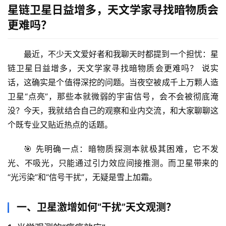
星链卫星日益增多，天文学家寻找暗物质会
更难吗？
最近，不少天文爱好者和我聊天时都提到一个担忧：
星
链卫星日益增多，天文学家寻找暗物质会更难吗？
 说实
话，这确实是个值得深挖的问题。当夜空被成千上万颗人造
卫星“点亮”，那些本就微弱的宇宙信号，会不会被彻底淹
没？今天，我就结合自己的观察和业内交流，和大家聊聊这
个既专业又贴近热点的话题。
🎯 先明确一点：
暗物质探测本就极其困难
，它不发
光、不吸光，只能通过引力效应间接推测。而卫星带来的
“光污染”和“信号干扰”，无疑是雪上加霜。
一、卫星激增如何“干扰”天文观测？