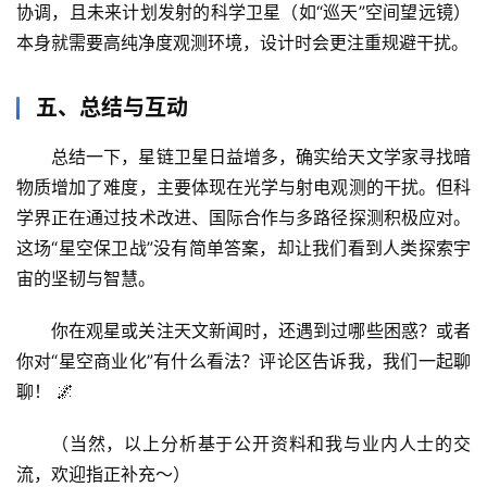
协调，且未来计划发射的科学卫星（如“巡天”空间望远镜）
谣
本身就需要高纯净度观测环境，设计时会更注重规避干扰。
求
真
五、总结与互动
总结一下，
星链卫星日益增多，确实给天文学家寻找暗
物质增加了难度
，主要体现在光学与射电观测的干扰。但科
学界正在通过技术改进、国际合作与多路径探测积极应对。
这场“星空保卫战”没有简单答案，却让我们看到人类探索宇
宙的坚韧与智慧。
你在观星或关注天文新闻时，还遇到过哪些困惑？或者
你对“星空商业化”有什么看法？评论区告诉我，我们一起聊
聊！
 🌌
（当然，以上分析基于公开资料和我与业内人士的交
流，欢迎指正补充～）