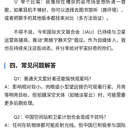
💡 举个比喻：就像你在嘈杂的菜市场里想听清一首
文
歌，如果耳机不够好，你可以选择去图书馆听（换环境），
或者把歌手的其他版本都找来对比（多方法验证）。
生
活
不得不说
，今年国际天文联合会（IAU）已持续与卫星
科
学
运营商磋商，推动“黑暗宁静天空”倡议。作为自媒体人，我
也在持续关注这些动态，并分享给对宇宙好奇的你们。
科
技
四、常见问题解答
前
沿
Q1：普通天文爱好者还能愉快观星吗？
A：影响相对较小。肉眼或小型望远镜仍可观看行星、月亮
心
等明亮目标，但拍摄深空天体（如暗淡星云）时，可能需要
理
更多后期处理。
驿
站
Q2：中国空间站和卫星计划也会造成干扰吗？
A：任何在轨物体都可能反射光线。但中国已积极参与国际
辟