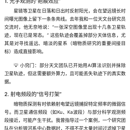
1. 光学观测的“疤痕效应”
星链等卫星在日落和日出时反射阳光，会在望远镜长时
间曝光图像上留下一条条亮线。去年我和一位天文台研究员
交流时，他无奈地说：“
一张深空图像里出现十几条卫星轨
迹，现在已是常态。
” 这些轨迹会覆盖掉部分天体信息，尤
其是对寻找遥远、暗淡的星系（暗物质研究的重要间接目
标）造成直接影响。
💡 
小窍门
：部分天文团队已开始用AI算法识别并抹除
卫星轨迹，但这需要额外算力，且可能丢失轨迹下的真实数
据。
2. 射电频段的“信号打架”
暗物质探测有时依赖射电望远镜捕捉特定频率的微弱信
号。而卫星通信频段（如Ku、Ka波段）与部分科学观测频
段接近，可能产生干扰。
我曾指导过一个案例
，一个研究团
队在分析银河系中心数据时，不得不花大量时间过滤掉卫星