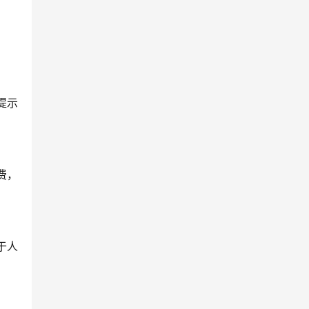
提示
费，
于人