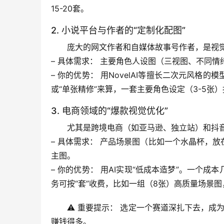
15-20套。
2. 小说平台与作者的“定制化配图”
庞大的网文作者和自媒体故事号作者，是视
– 
具体需求：
 主要角色人设图（三视图、不同情
– 
你的优势：
 用NovelAI等擅长二次元风格的模
或“单张精修”来算
，一套主要角色设定（3-5张）报
3. 电商领域的“爆款视觉优化”
尤其是跨境电商（如亚马逊、独立站）和抖
– 
具体需求：
 产品场景图（比如一个水晶杯，
主图。
– 
你的优势：
 用AI实现“
低成本造梦
”。一个成本
务可按“套”收费，比如一组（8张）高质量场景图，收
⚠️ 
重要提示：
 选定一个赛道深扎下去，成为
赚钱得多。