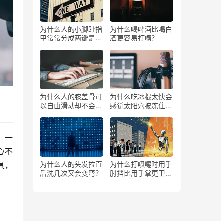
为什么人的小脚趾指
为什么喝啤酒比喝白
甲常常分成两瓣是返
酒更容易打嗝？
祖吗？
为什么人的膝盖骨可
为什么吃冰棍太快会
以自由滑动却不会掉
感觉太阳穴被冻住了
下来？
一样？
，一
心不
为什么人的头发拉直
为什么打喷嚏时用手
具，
后洗几次又会变弯？
肘挡比用手掌更卫
生？