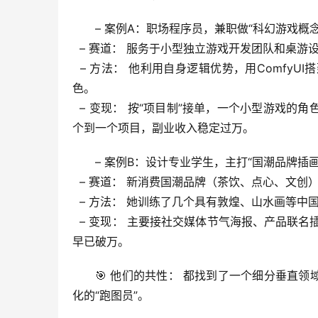
– 
案例A：职场程序员，兼职做“科幻游戏概念
  – 
赛道：
 服务于小型独立游戏开发团队和桌游
  – 
方法：
 他利用自身逻辑优势，用Comfy
色。
  – 
变现：
 按“项目制”接单，一个小型游戏的角色
个到一个项目，副业收入稳定过万。
– 
案例B：设计专业学生，主打“国潮品牌插画
  – 
赛道：
 新消费国潮品牌（茶饮、点心、文创
  – 
方法：
 她训练了几个具有敦煌、山水画等中国风
  – 
变现：
 主要接社交媒体节气海报、产品联名插画
早已破万。
🎯 
他们的共性：
 都找到了一个
细分垂直领
化的“跑图员”。