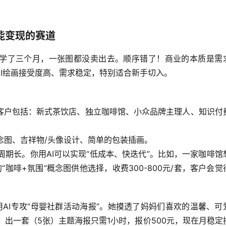
能变现的赛道
学了三个月，一张图都没卖出去。顺序错了！
商业的本质是需
I绘画接受度高、需求稳定，特别适合新手切入。
客户包括：新式茶饮店、独立咖啡馆、小众品牌主理人、知识付
念图、吉祥物/头像设计、简单的包装插画。
期长。你用AI可以实现“
低成本、快迭代
”。比如，一家咖啡馆
“咖啡+氛围”概念图供他选择，收费300-800元/套，客户会觉
用AI专攻“母婴社群活动海报”。她摸透了妈妈们喜欢的温馨、可
和LORA，出一套（5张）主题海报只需1小时，报价500元，现在月稳定