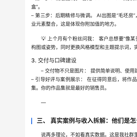
盒”。
– 
第三步：后期精修与微调。
 AI出图是“毛坯房
业元素整合，这是体现你附加值的地方。
💡 
上个月有个粉丝问我：
 客户总想要“像某
构图或姿势，同时更换风格模型和主题提示词，实
3. 交付与口碑建设
– 
交付物不只是图片：
 提供简单说明、使用
– 
引导好评与案例展示：
 在征得同意后，将作
集。
你的作品集就是最好的销售员。
—
三、 真实案例与收入拆解：他们是
说再多理论，不如看真实数据。这是我社群