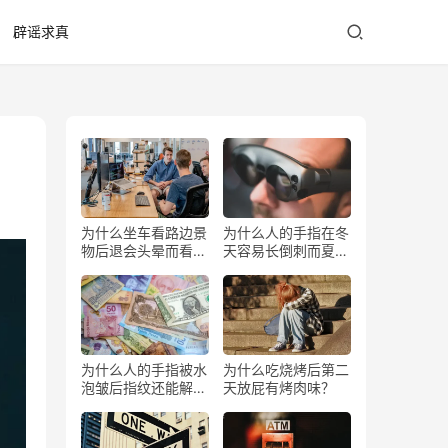
辟谣求真
为什么坐车看路边景
为什么人的手指在冬
物后退会头晕而看前
天容易长倒刺而夏天
方不会？
少？
为什么人的手指被水
为什么吃烧烤后第二
泡皱后指纹还能解锁
天放屁有烤肉味？
手机？