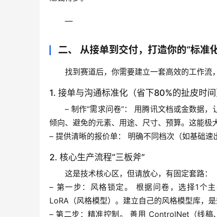
—
二、 从接单到交付，打造你的“标准
找到赛道后，你需要建立一套高效的工作流
1. 接单与沟通标准化（省下80%的扯皮时
– 
制作“需求问卷”：
 用腾讯文档或金数据，
倾向、避免的元素、用途、尺寸、预算。
这能极
– 
提供清晰的报价单：
 明确不同档次（如基础速
2. 核心生产流程“三板斧”
这是技术核心区，但请放心，有固定套路：
– 
第一步：风格锁定。
 根据问卷，选择1个主模型
LoRA（风格模型）。
建立自己的风格模型库，是
– 
第二步：精准控制。
 善用 
ControlNet
（线稿