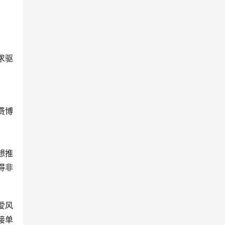
求驱
费博
想推
得非
爱风
接单