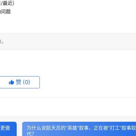
/最近）
动问题
考。
赞
(0)
是更傲
为什么说航天员的”英雄”叙事，正在被”打工”叙事取
代？