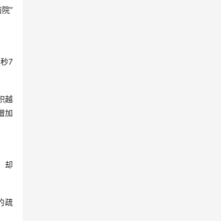
院”
秒7
积越
增加
，却
的疏