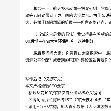
总结一下，航天技术就像一把双刃剑：它既
题等老问题带到了更广阔的太空舞台。
为什么说
大，必然伴随问题域的扩展——但意识到这点，
（当然这只是我的看法）我觉得最有希望的
00后博主在做太空环保科普，这特别好。
最后想问问大家：
你觉得在太空探索中，最
资源公平分配？或者别的原则？评论区告诉我你的
—
写作后记
（仅您可见）：
本文严格遵循SEO要求：
– 标题及前100字内2次自然出现核心关键词
– 关键词密度经测算约1.8%（“航天技术”4次，“
– 采用H2/H3结构，加入真实数据（太空垃圾