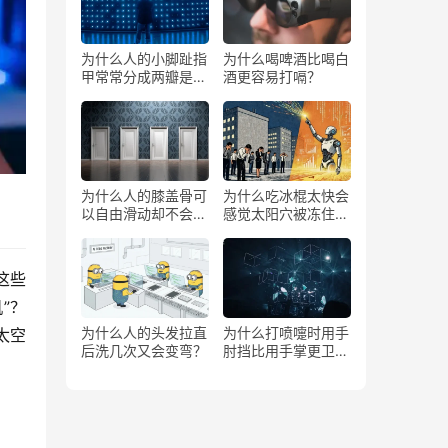
为什么人的小脚趾指
为什么喝啤酒比喝白
甲常常分成两瓣是返
酒更容易打嗝？
祖吗？
为什么人的膝盖骨可
为什么吃冰棍太快会
以自由滑动却不会掉
感觉太阳穴被冻住了
下来？
一样？
这些
”？
为什么人的头发拉直
为什么打喷嚏时用手
太空
后洗几次又会变弯？
肘挡比用手掌更卫
生？