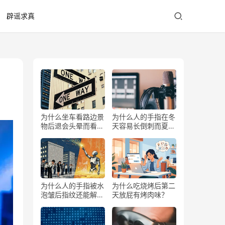
辟谣求真
为什么坐车看路边景
为什么人的手指在冬
物后退会头晕而看前
天容易长倒刺而夏天
方不会？
少？
为什么人的手指被水
为什么吃烧烤后第二
泡皱后指纹还能解锁
天放屁有烤肉味？
手机？