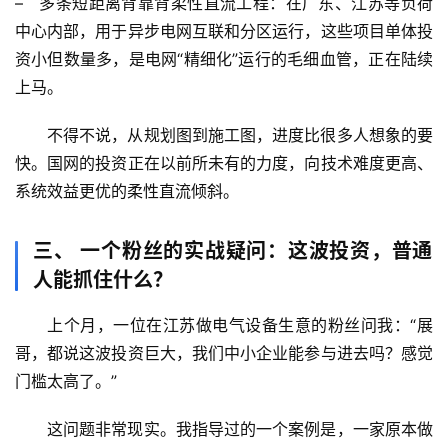
–   
多条短距离背靠背柔性直流工程
：在广东、江苏等负荷
然
中心内部，用于异步电网互联和分区运行，这些项目单体投
万
物
资小但数量多，是电网“精细化”运行的毛细血管，正在陆续
上马。
人
体
不得不说，从规划图到施工图，进度比很多人想象的要
奥
快。
国网的投资正在以前所未有的力度，向技术难度更高、
秘
系统效益更优的柔性直流倾斜。
历
三、 一个粉丝的实战疑问：这波投资，普通
史
人能抓住什么？
档
案
上个月，一位在江苏做电气设备生意的粉丝问我：“展
哥，都说这波投资巨大，我们中小企业能参与进去吗？感觉
宇
门槛太高了。”
宙
天
这问题非常现实。我指导过的一个案例是，一家原本做
文