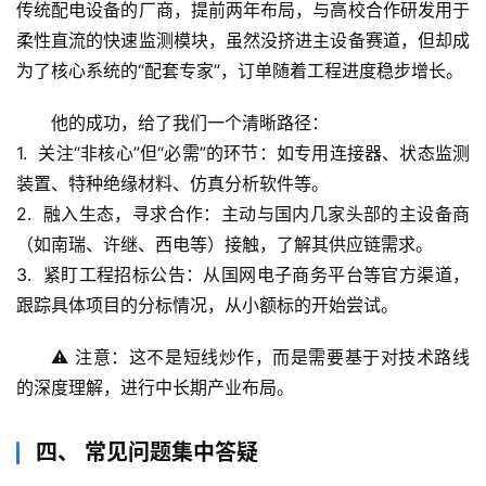
传统配电设备的厂商，提前两年布局，与高校合作研发用于
柔性直流的快速监测模块，虽然没挤进主设备赛道，但却成
生
为了核心系统的“配套专家”，订单随着工程进度稳步增长。
活
科
他的成功，给了我们一个清晰路径：
学
1.  
关注“非核心”但“必需”的环节
：如专用连接器、状态监测
装置、特种绝缘材料、仿真分析软件等。
科
技
2.  
融入生态，寻求合作
：主动与国内几家头部的主设备商
前
（如南瑞、许继、西电等）接触，了解其供应链需求。
沿
3.  
紧盯工程招标公告
：从国网电子商务平台等官方渠道，
跟踪具体项目的分标情况，从小额标的开始尝试。
心
理
⚠️ 注意：这不是短线炒作，而是需要基于对技术路线
驿
的深度理解，进行中长期产业布局。
站
四、 常见问题集中答疑
辟