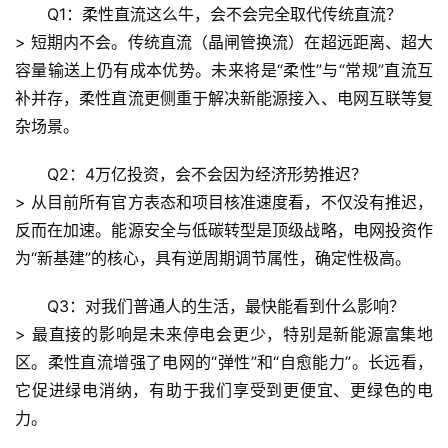
谣
Q1：柔性直流这么牛，会不会完全取代传统直流？
求
> 短期内不会。传统直流（晶闸管换流）在超远距离、超大
真
容量输送上仍有成本优势。未来将是“柔性”与“常规”直流互
补并存，
柔性直流更侧重于解决新能源接入、电网互联等复
杂场景
。
Q2：4万亿投资，会不会因为经济形势推迟？
> 从目前所有官方表态和项目核准速度看，
不仅没有推迟，
反而在加速
。能源安全与低碳转型是顶级战略，电网投资作
为“新基建”的核心，具有逆周期调节属性，确定性极高。
Q3：对我们普通人的生活，最快能看到什么影响？
> 最直接的影响是
未来停电会更少，特别是新能源富集地
区
。柔性直流增强了电网的“弹性”和“自愈能力”。长远看，
它促进绿电消纳，有助于我们享受到更便宜、更绿色的电
力。