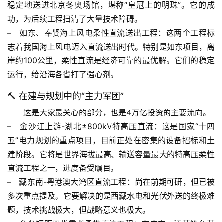
稳定地送进北京冬奥场馆，堪称“皇冠上的明珠”。它的成
功，为后续工程扫清了大量技术障碍。
–   
如东、奉贤海上风电柔性直流送出工程
：这两个工程标
志着我国
海上风电迈入直流送出时代
。特别是如东项目，离
岸约100公里，柔性直流是经济可靠的最优解。它们的稳定
运行，给沿海各省打了强心剂。
🔨 在建与规划中的“主力军团”
首
这是大家最关心的部分，也是4万亿投资的主要流向。
页
–   
金沙江上游-湖北±800kV特高压直流
：这是
国家“十四
五”电力规划的重点项目
，目前正处在密集的设备招标和土
专
建阶段。它将是世界海拔最高、输送容量最大的特高压柔性
题
直流工程之一，进度备受瞩目。
列
–   
藏东南-粤港澳大湾区直流工程
：尚在前期可研，但已被
表
多次重点提及。它要解决的是西藏水电和光伏外送的终极难
题，技术挑战极大，但战略意义也极大。
自