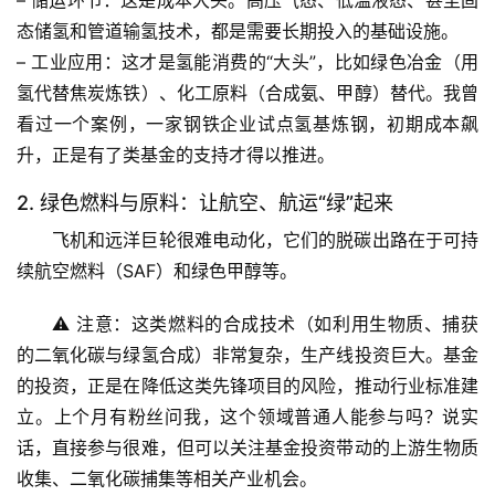
– 
储运环节
：这是成本大头。高压气态、低温液态、甚至固
态储氢和管道输氢技术，都是需要长期投入的基础设施。
– 
工业应用
：这才是氢能消费的“大头”，比如
绿色冶金
（用
氢代替焦炭炼铁）、化工原料（合成氨、甲醇）替代。我曾
看过一个案例，一家钢铁企业试点氢基炼钢，初期成本飙
升，正是有了类基金的支持才得以推进。
2. 绿色燃料与原料：让航空、航运“绿”起来
飞机和远洋巨轮很难电动化，它们的脱碳出路在于
可持
续航空燃料（SAF）
和
绿色甲醇
等。
首
⚠️ 
注意
：这类燃料的合成技术（如利用生物质、捕获
页
的二氧化碳与绿氢合成）非常复杂，生产线投资巨大。基金
的投资，正是在降低这类先锋项目的风险，推动行业标准建
专
立。上个月有粉丝问我，这个领域普通人能参与吗？说实
题
话，直接参与很难，但可以关注基金投资带动的上游生物质
列
收集、二氧化碳捕集等相关产业机会。
表