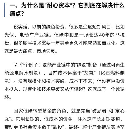
一、为什么是“耐心资本”？它到底在解决什么
痛点？
说实话，以前的绿色投资，很多是追逐短期风口，比如
光伏、电动车产业链。但碳中和是一场长达40年的马拉
松，很多底层技术需要十年甚至更久才能成熟和商业化。这
就是最大痛点：
市场失灵
。
💡 
举个例子
：氢能产业链中的“绿氢”制备（通过可再生
能源电解水制氢），目前成本远高于“灰氢”（化石燃料制
氢）。没有规模化和技术突破，成本下不来；但没有巨额资
本投入，规模化和技术突破又从何谈起？这就成了一个死循
环。
国家低碳转型基金
的角色，就是充当“破局者”和“定心
丸”。它用长期的、低成本的资金，注入这些长周期赛道，
带动更多社会资本敢于“跟投”，最终把整个产业链从实验室