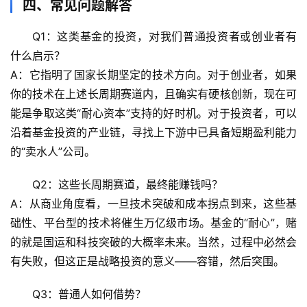
四、常见问题解答
辟
Q1：这类基金的投资，对我们普通投资者或创业者有
谣
什么启示？
求
真
A：它指明了国家长期坚定的技术方向。对于创业者，如果
你的技术在上述长周期赛道内，且确实有硬核创新，现在可
能是争取这类“耐心资本”支持的好时机。对于投资者，可以
沿着基金投资的产业链，寻找上下游中已具备短期盈利能力
的“卖水人”公司。
Q2：这些长周期赛道，最终能赚钱吗？
A：从商业角度看，一旦技术突破和成本拐点到来，这些基
础性、平台型的技术将催生万亿级市场。基金的“耐心”，赌
的就是国运和科技突破的大概率未来。当然，过程中必然会
有失败，但这正是战略投资的意义——容错，然后突围。
Q3：普通人如何借势？