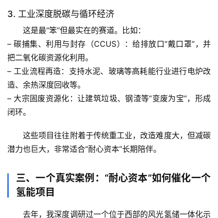
3. 工业深度脱碳与循环经济
自
这是最“笨”但最实在的赛道。比如：
然
– 
碳捕集、利用与封存（CCUS）
：给排放口“戴口罩”，并
万
物
把二氧化碳资源化利用。
– 
工业流程再造
：支持水泥、玻璃等高耗能行业进行电炉改
人
造、余热深度回收等。
体
– 
大宗固废资源化
：让建筑垃圾、钢渣等“变废为宝”，形成
奥
闭环。
秘
这些项目往往附着于传统重工业，改造难度大，但减碳
历
潜力也巨大，非常适合“耐心资本”长期陪伴。
史
档
三、一个真实案例：“耐心资本”如何催化一个
案
氢能项目
宇
去年，我深度调研过一个位于西部的风光氢储一体化示