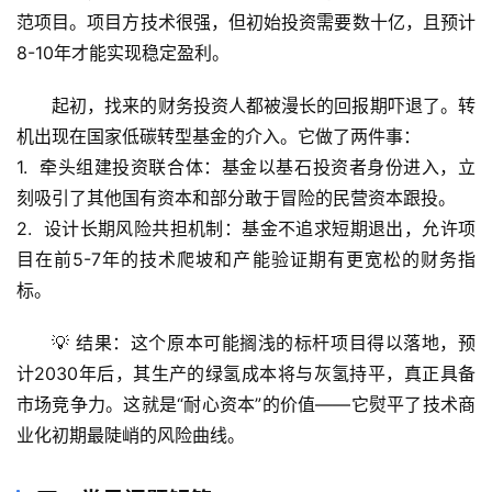
宙
范项目。项目方技术很强，但初始投资需要数十亿，且预计
天
8-10年才能实现稳定盈利。
文
起初，找来的财务投资人都被漫长的回报期吓退了。转
生
机出现在
国家低碳转型基金
的介入。它做了两件事：
活
科
1.  
牵头组建投资联合体
：基金以基石投资者身份进入，立
学
刻吸引了其他国有资本和部分敢于冒险的民营资本跟投。
2.  
设计长期风险共担机制
：基金不追求短期退出，允许项
科
目在前5-7年的技术爬坡和产能验证期有更宽松的财务指
技
标。
前
沿
💡 
结果
：这个原本可能搁浅的标杆项目得以落地，预
计2030年后，其生产的绿氢成本将与灰氢持平，真正具备
心
市场竞争力。这就是“耐心资本”的价值——
它熨平了技术商
理
业化初期最陡峭的风险曲线
。
驿
站