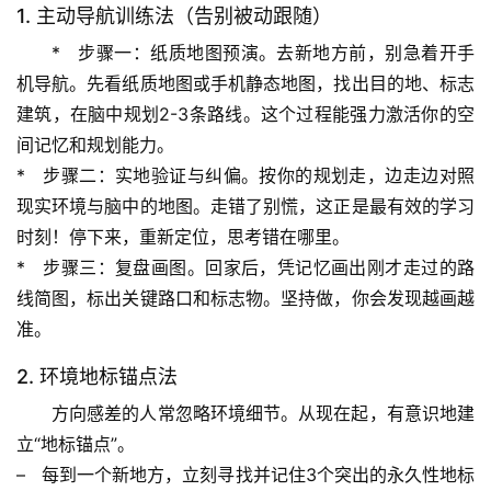
1. 主动导航训练法（告别被动跟随）
专
*   
步骤一：纸质地图预演
。去新地方前，别急着开手
题
机导航。先看纸质地图或手机静态地图，找出目的地、标志
列
建筑，在脑中规划2-3条路线。这个过程能
强力激活你的空
表
间记忆和规划能力
。
*   
步骤二：实地验证与纠偏
。按你的规划走，边走边对照
自
现实环境与脑中的地图。走错了别慌，这正是最有效的学习
然
时刻！停下来，重新定位，思考错在哪里。
万
物
*   
步骤三：复盘画图
。回家后，凭记忆画出刚才走过的路
线简图，标出关键路口和标志物。坚持做，你会发现越画越
人
准。
体
2. 环境地标锚点法
奥
秘
方向感差的人常忽略环境细节。从现在起，有意识地建
立“地标锚点”。
历
–   每到一个新地方，立刻寻找并记住3个突出的永久性地标
史