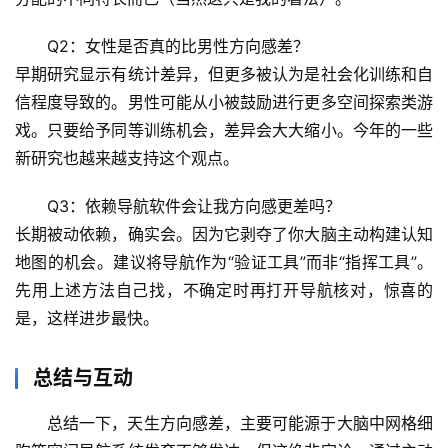
心
Q2：女性是否真的比男性方向感差？
理
早期研究显示有统计差异，但更多被认为是
社会化训练和自
驿
信程度
导致的。男性可能从小被鼓励进行更多空间探索类游
站
戏。只要给予同等训练机会，差异会大大缩小。今年的一些
新研究也越来越支持这个观点。
辟
谣
Q3：依赖导航软件会让我方向感更差吗？
求
真
长期被动依赖，确实会
。因为它剥夺了你大脑主动构建认知
地图的机会。建议将导航作为“验证工具”而非“指挥工具”。
先用上述方法自己找，不确定时再打开导航核对，惊喜的
是，这样进步最快。
总结与互动
总结一下，天生方向感差，主要可能源于大脑中
网格细