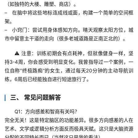
（如独特的大楼、雕塑、商店）。
档
–   在脑中将这些地标连成线或面，构建一个简单的空间框
案
架。
–   
小窍门
：尝试用身体感知方向。晴天观察太阳方位，城
宇
市中留意主干道的走向（很多老城道路是正南正北的）。
宙
天
⚠️ 
注意
：训练初期会有点耗神，但就像健身一样，坚
文
持3-4周，你会感受到明显变化。我曾指导过一个案例，一
生
位自称“终极路痴”的女生，通过每天20分钟的主动导航训
活
练，6周后已经能独自进行短途旅行了。
科
学
三、 常见问题解答
科
Q1：方向感差和智商有关吗？
技
完全无关！这是特定脑区的功能差异。很多方向感差的人在
前
艺术、文学或逻辑分析方面反而极具天赋。这只是大脑资源
沿
分配的不同特长而已（当然这只是我的看法）。