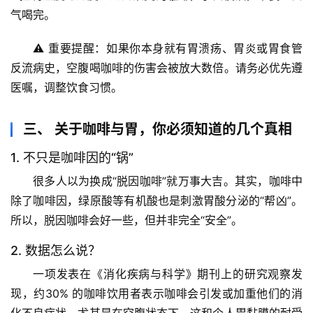
体
气喝完。
奥
秘
⚠️ 
重要提醒
：如果你本身就有胃溃疡、胃炎或胃食管
反流病史，空腹喝咖啡的伤害会被放大数倍。请务必优先遵
历
医嘱，调整饮食习惯。
史
档
案
三、 关于咖啡与胃，你必须知道的几个真相
1. 不只是咖啡因的“锅”
宇
很多人以为换成“脱因咖啡”就万事大吉。其实，咖啡中
宙
天
除了咖啡因，
绿原酸
等有机酸也是刺激胃酸分泌的“帮凶”。
文
所以，脱因咖啡会好一些，但并非完全“安全”。
2. 数据怎么说？
生
活
一项发表在《消化疾病与科学》期刊上的研究观察发
科
现，约
30%
 的咖啡饮用者表示咖啡会引发或加重他们的消
学