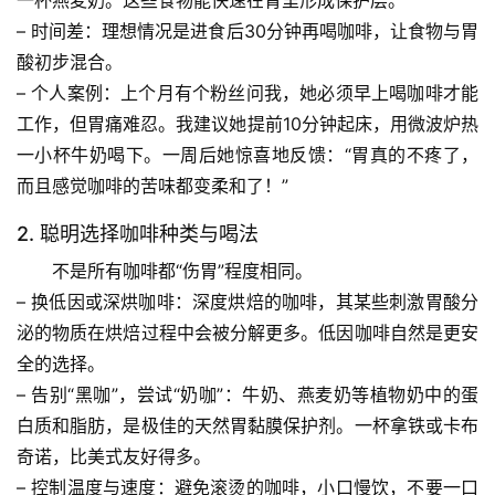
一杯燕麦奶。这些食物能快速在胃里形成保护层。
– 
时间差
：理想情况是
进食后30分钟再喝咖啡
，让食物与胃
酸初步混合。
– 
个人案例
：上个月有个粉丝问我，她必须早上喝咖啡才能
首
工作，但胃痛难忍。我建议她提前10分钟起床，用微波炉热
页
一小杯牛奶喝下。一周后她惊喜地反馈：“胃真的不疼了，
而且感觉咖啡的苦味都变柔和了！”
专
题
2. 聪明选择咖啡种类与喝法
列
不是所有咖啡都“伤胃”程度相同。
表
– 
换低因或深烘咖啡
：深度烘焙的咖啡，其某些刺激胃酸分
泌的物质在烘焙过程中会被分解更多。低因咖啡自然是更安
自
然
全的选择。
万
– 
告别“黑咖”，尝试“奶咖”
：牛奶、燕麦奶等植物奶中的蛋
物
白质和脂肪，是极佳的天然胃黏膜保护剂。一杯拿铁或卡布
奇诺，比美式友好得多。
人
– 
控制温度与速度
：避免滚烫的咖啡，小口慢饮，不要一口