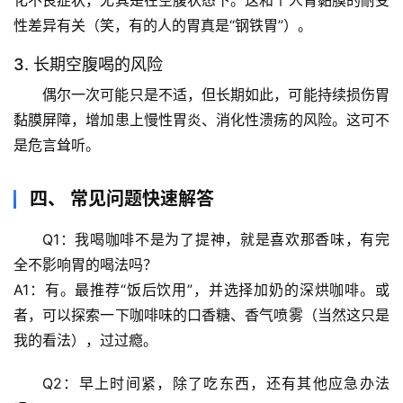
化不良症状，尤其是在空腹状态下。这和个人胃黏膜的耐受
性差异有关（笑，有的人的胃真是“钢铁胃”）。
科
技
3. 长期空腹喝的风险
前
偶尔一次可能只是不适，但长期如此，可能持续损伤胃
沿
黏膜屏障，增加患上慢性胃炎、消化性溃疡的风险。这可不
是危言耸听。
心
理
驿
四、 常见问题快速解答
站
Q1：我喝咖啡不是为了提神，就是喜欢那香味，有完
全不影响胃的喝法吗？
辟
谣
A1：有。最推荐“饭后饮用”，并选择加奶的深烘咖啡。或
求
者，可以探索一下
咖啡味的口香糖、香气喷雾
（当然这只是
真
我的看法），过过瘾。
Q2：早上时间紧，除了吃东西，还有其他应急办法