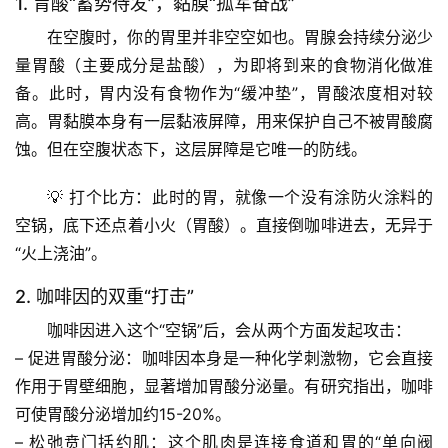
1. 胃酸“蓄势待发”，黏膜“孤军奋战”
在空腹时，你的胃里并非空空如也。胃腺会持续分泌少
量胃酸（主要成分是盐酸），为即将到来的食物消化做准
备。此时，胃内没有食物作为“缓冲垫”，胃酸浓度相对较
高。胃黏膜本身有一层黏液屏障，用来保护自己不被胃酸腐
蚀。但在空腹状态下，这层屏障是它唯一的防线。
💡 
打个比方
：此时的胃，就像一个没有涂防火涂料的
空锅，底下还点着小火（胃酸）。直接倒咖啡进去，无异于
“火上浇油”。
2. 咖啡因的双重“打击”
咖啡因进入这个“空锅”后，会从两个方面发起攻击：
– 
促进胃酸分泌
：咖啡因本身是一种化学刺激物，它会直接
作用于胃壁细胞，
显著增加胃酸分泌量
。有研究指出，咖啡
可使胃酸分泌增加约15-20%。
– 
松弛贲门括约肌
：这个肌肉是连接食道和胃的“单向阀