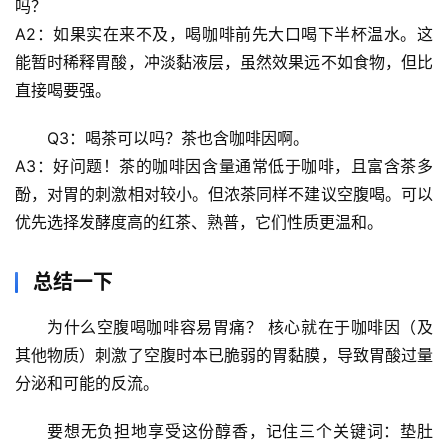
吗？
A2：如果实在来不及，喝咖啡前先
大口喝下半杯温水
。这
能暂时稀释胃酸，冲淡黏液层，虽然效果远不如食物，但比
直接喝要强。
Q3：喝茶可以吗？茶也含咖啡因啊。
A3：好问题！茶的咖啡因含量通常低于咖啡，且富含茶多
酚，对胃的刺激相对较小。但
浓茶
同样不建议空腹喝。可以
优先选择发酵度高的
红茶、熟普
，它们性质更温和。
总结一下
为什么空腹喝咖啡容易胃痛？
 核心就在于
咖啡因（及
其他物质）刺激了空腹时本已脆弱的胃黏膜
，导致胃酸过量
分泌和可能的反流。
要想无负担地享受这份醇香，记住三个关键词：
垫肚