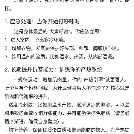
理解了原理，我们就能更聪明地配合身体，而不是硬
扛。
历
1. 应急处理：当你开始打哆嗦时
史
档
这是身体最后的“大声呼救”。你应该立即：
案
1.  
进入室内
，脱离寒冷环境。
2.  
增加衣物
，尤其是保护好头部、颈部、胸腹核心区。
宇
3.  
饮用温热的流质
，比如温水、热汤，从内部温暖。
宙
天
2. 长期提升抗寒能力：训练你的产热系统
文
– 
规律运动
：增加肌肉量，你的“产热引擎”就更强大。
上个月有个粉丝问我，为什么健身后人不怕冷了？核心就是
生
肌肉和代谢率的提升。
活
– 
适度冷刺激
：比如用温水开始、逐渐调凉的淋浴，可以温
科
学
和地锻炼血管收缩舒张能力，并可能激活棕色脂肪（请务必
循序渐进，确保自身健康）。
科
– 
均衡营养
：保证优质蛋白质和健康脂肪的摄入，为产热提