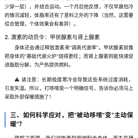
少穿一层），并结合运动。一个月后他反馈，不仅早晨怕冷
首
的情况减轻，体脂率还有了意料之外的下降（当然，这需要
页
综合管理，个体效果会有差异）。
专
2. 激素的动员令：甲状腺素与肾上腺素
题
身体还会通过释放激素来“调高代谢率”。甲状腺素就像
列
把身体的“基础代谢火炉”烧得更旺；而肾上腺素则能快速促
表
进脂肪分解，为产热提供燃料。
自
⚠️ 
请注意
：长期极度寒冷会导致这些系统过度消耗，
然
引发失温。所以，
打哆嗦是一个明确信号，告诉你必须马上
万
采取外部保暖措施了！
物
三、如何科学应对，把“被动哆嗦”变“主动保
人
体
暖”？
奥
秘