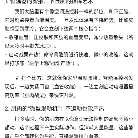
1. 恒温器的警报：下丘脑的指挥艺术
我们大脑里有个像空调遥控器一样的部位，叫
下丘脑
。
它时刻监控着血液温度。一旦发现体温有下降趋势，比如皮
肤感受到寒冷，它会立刻下达两个核心指令：
– 
收缩血管
：让皮肤和四肢的血管变窄，减少热量散失（所
以天冷时手脚先冰凉）。
– 
启动战栗产热
：命令骨骼肌进行快速、微小的收缩，这就
是打哆嗦（医学上称“战栗产热”）。
💡 
打个比方
：这就像你家里温度骤降，智能温控器发
现后，一边关紧门窗（血管收缩），一边立刻启动电暖器最
高功率（肌肉战栗）来快速升温。
2. 肌肉的“微型发动机”：不运动也能产热
打哆嗦时，你的肌肉在以你意识无法控制的高频率微小
颤动。这个过程
不产生实际动作，但消耗大量能量
，这些能
量几乎全部转化为热能，直接温暖核心血液。