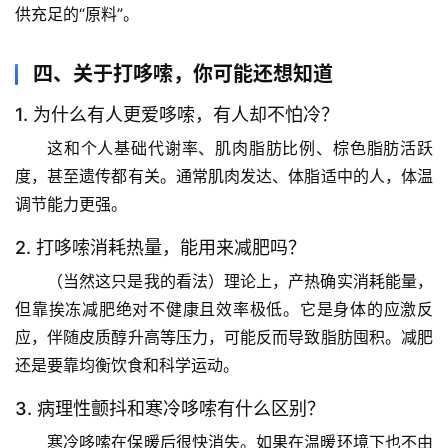
技
供充足的“原料”。
前
沿
四、关于打哆嗦，你可能还想知道
心
1. 为什么有人更爱哆嗦，有人却不怕冷？
理
这和个人基础代谢率、肌肉脂肪比例、棕色脂肪活跃
驿
度，甚至遗传都有关。通常肌肉发达、体脂适中的人，体温
站
调节能力更强。
辟
2. 打哆嗦消耗热量，能用来减肥吗？
谣
（当然这只是我的看法）理论上，产热确实消耗能量，
求
但
靠挨冻减肥绝对不健康且效率极低
。它是身体的应激反
真
应，伴随皮质醇升高等压力，可能反而导致脂肪囤积。减肥
还是要靠均衡饮食和科学运动。
3. 病理性颤抖和寒冷哆嗦有什么区别？
寒冷哆嗦在保暖后很快消失。如果
在温暖环境下也不由