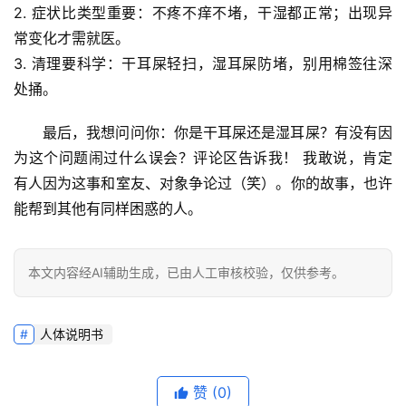
2. 
症状比类型重要
：不疼不痒不堵，干湿都正常；出现异
常变化才需就医。
3. 
清理要科学
：干耳屎轻扫，湿耳屎防堵，别用棉签往深
处捅。
最后，我想问问你：
你是干耳屎还是湿耳屎？有没有因
为这个问题闹过什么误会？评论区告诉我！
 我敢说，肯定
有人因为这事和室友、对象争论过（笑）。你的故事，也许
能帮到其他有同样困惑的人。
本文内容经AI辅助生成，已由人工审核校验，仅供参考。
人体说明书
赞
(0)