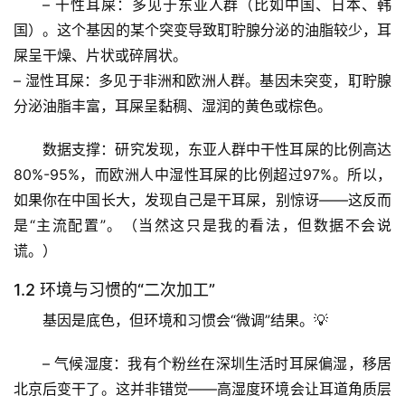
– 
干性耳屎
：多见于东亚人群（比如中国、日本、韩
国）。这个基因的某个突变导致耵聍腺分泌的油脂较少，耳
屎呈干燥、片状或碎屑状。
– 
湿性耳屎
：多见于非洲和欧洲人群。基因未突变，耵聍腺
分泌油脂丰富，耳屎呈黏稠、湿润的黄色或棕色。
数据支撑
：研究发现，东亚人群中干性耳屎的比例高达
80%-95%，而欧洲人中湿性耳屎的比例超过97%。所以，
如果你在中国长大，发现自己是干耳屎，别惊讶——这反而
是“主流配置”。（当然这只是我的看法，但数据不会说
谎。）
1.2 环境与习惯的“二次加工”
基因是底色，但环境和习惯会“微调”结果。💡
– 
气候湿度
：我有个粉丝在深圳生活时耳屎偏湿，移居
北京后变干了。这并非错觉——高湿度环境会让耳道角质层