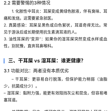
2.2 需要警惕的3种情况
题
1. 
化脓性中耳炎
：耳屎变成黄绿色脓液，伴有臭味、耳
列
表
痛和发烧。这需要紧急就医。
2. 
真菌感染
：耳屎呈黑色或白色絮状，耳道奇痒无比。常
自
见于游泳后或长期使用抗生素滴耳液的人。
然
3. 
油性耳屎的“变异”
：如果你的湿耳屎突然变成水样或血
万
性，别犹豫，直奔耳鼻喉科。
物
三、干耳屎 vs 湿耳屎：谁更健康？
人
体
3.1 功能对比：两者没有本质优劣
奥
– 
干耳屎
：更容易自行脱落，但保护能力稍弱（油脂
秘
少，抗菌成分少）。
– 
湿耳屎
：黏附力强，能更有效阻挡灰尘和昆虫，但容易堵
历
塞耳道。
史
档