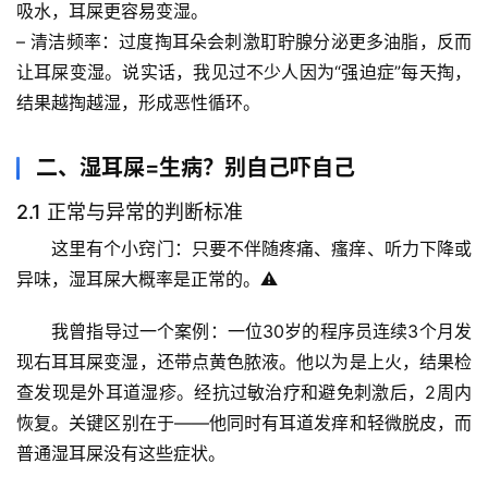
吸水，耳屎更容易变湿。
– 
清洁频率
：过度掏耳朵会刺激耵聍腺分泌更多油脂，反而
让耳屎变湿。说实话，我见过不少人因为“强迫症”每天掏，
结果越掏越湿，形成恶性循环。
二、湿耳屎=生病？别自己吓自己
2.1 正常与异常的判断标准
这里有个小窍门：
只要不伴随疼痛、瘙痒、听力下降或
异味，湿耳屎大概率是正常的
。⚠️
我曾指导过一个案例：一位30岁的程序员连续3个月发
现右耳耳屎变湿，还带点黄色脓液。他以为是上火，结果检
查发现是
外耳道湿疹
。经抗过敏治疗和避免刺激后，2周内
首
恢复。关键区别在于——他同时有耳道发痒和轻微脱皮，而
页
普通湿耳屎没有这些症状。
专