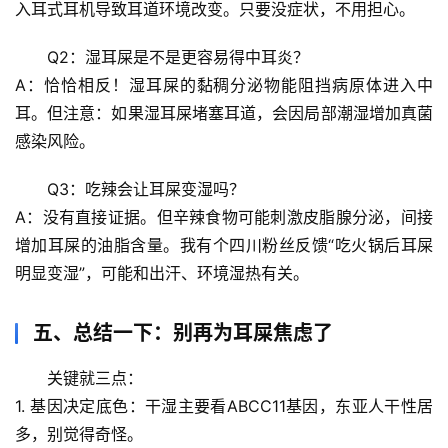
入耳式耳机导致耳道环境改变。只要没症状，不用担心。
理
驿
Q2：湿耳屎是不是更容易得中耳炎？
站
A：恰恰相反！湿耳屎的黏稠分泌物能阻挡病原体进入中
耳。但注意：如果湿耳屎堵塞耳道，会因局部潮湿增加真菌
辟
感染风险。
谣
求
Q3：吃辣会让耳屎变湿吗？
真
A：没有直接证据。但辛辣食物可能刺激皮脂腺分泌，间接
增加耳屎的油脂含量。我有个四川粉丝反馈“吃火锅后耳屎
明显变湿”，可能和出汗、环境湿热有关。
五、总结一下：别再为耳屎焦虑了
关键就三点：
1. 
基因决定底色
：干湿主要看ABCC11基因，东亚人干性居
多，别觉得奇怪。