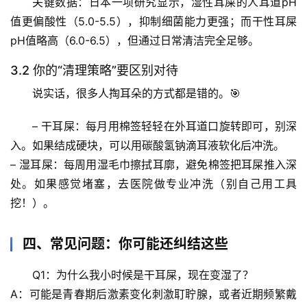
关键数据
：日本一项研究显示，湿性耳屎的人耳道pH
案
值更偏酸性（5.0-5.5），抑制细菌能力更强；而干性耳屎
宇
pH值略高（6.0-6.5），但通过日常清洁完全足够。
宙
3.2 你的“清理策略”要区别对待
天
文
说实话，很多人掏耳朵的方式都是错的。🎯
– 
干耳屎
：每月用棉签轻轻在外耳道口旋转即可，别深
生
活
入。如果结成硬块，可以用碳酸氢钠滴耳液软化后冲洗。
科
– 
湿耳屎
：每周用湿毛巾擦拭耳廓，避免棉签把耳屎推入深
学
处。如果感觉堵塞，去医院做专业冲洗（别自己用工具
挖！）。
科
技
四、常见问题：你可能还纠结这些
前
沿
Q1：为什么我小时候是干耳屎，现在变湿了？
A：可能是青春期后激素变化刺激耵聍腺，或者近期频繁戴
心