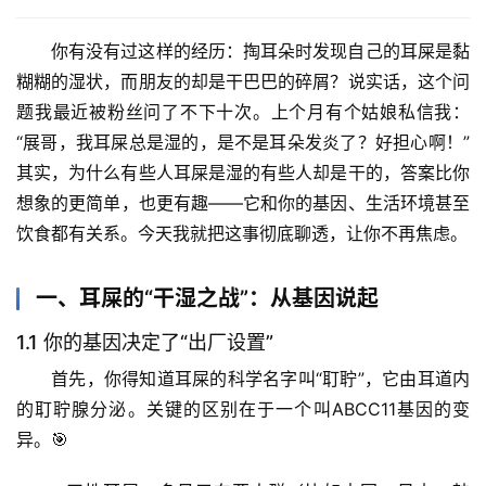
你有没有过这样的经历：掏耳朵时发现自己的耳屎是黏
糊糊的湿状，而朋友的却是干巴巴的碎屑？说实话，这个问
题我最近被粉丝问了不下十次。上个月有个姑娘私信我：
“展哥，我耳屎总是湿的，是不是耳朵发炎了？好担心啊！”
其实，
为什么有些人耳屎是湿的有些人却是干的
，答案比你
想象的更简单，也更有趣——它和你的基因、生活环境甚至
饮食都有关系。今天我就把这事彻底聊透，让你不再焦虑。
一、耳屎的“干湿之战”：从基因说起
1.1 你的基因决定了“出厂设置”
首先，你得知道耳屎的科学名字叫“耵聍”，它由耳道内
的耵聍腺分泌。关键的区别在于一个叫
ABCC11基因
的变
异。🎯