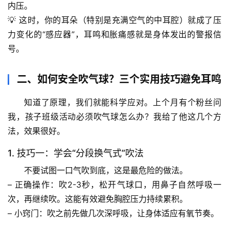
内压。
💡 这时，你的耳朵（特别是充满空气的中耳腔）就成了压
力变化的“感应器”，耳鸣和胀痛感就是身体发出的警报信
号。
二、如何安全吹气球？三个实用技巧避免耳鸣
知道了原理，我们就能科学应对。上个月有个粉丝问
我，孩子班级活动必须吹气球怎么办？我给了他这几个方
法，效果很好。
1. 技巧一：学会“分段换气式”吹法
不要试图一口气吹到底，这是最危险的做法。
首
– 
正确操作
：吹2-3秒，松开气球口，用鼻子自然呼吸一
页
次，再继续吹。这能有效避免胸腔压力持续累积。
– 
小窍门
：吹之前先做几次深呼吸，让身体适应有氧节奏。
专