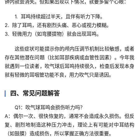
钟内就会消失。但如果出现以下情况，就要多留个心眼：
宇
1.  
耳鸣持续超过半天
，且伴有听力下降。
宙
2.  除了耳鸣，还有
剧烈头痛、恶心或视力模糊
。
天
3.  轻微用力（如弯腰提物）就会出现耳鸣。
文
这些症状可能提示你的颅内压调节机制比较敏感，或者
生
存在其他潜在问题（比如耳部疾病或血管性因素）。今年我
活
就遇到一位读者，吹气球后耳鸣持续很久，检查后发现本身
科
就有轻微的耳咽管功能不良，用力吹气只是诱因。
学
科
四、常见问题解答
技
前
Q1：吹气球耳鸣会损伤听力吗？
沿
A：偶尔一次、很快恢复的，通常不会造成永久损伤。但反
复、剧烈地制造这种压力冲击，理论上
有可能对中耳结构
心
（如鼓膜）造成损伤
，所以掌握正确方法很重要。