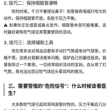
题
2. 技巧二：保持咽鼓管通畅
列
吹的时候，
千万不要捏住鼻子
！刻意做吞咽或打哈欠的
表
动作，保持咽鼓管开放，有助于压力平衡。
⚠️ 如果你正在感冒或鼻炎发作，咽鼓管本就可能堵塞，这
自
时最好避免吹气球这类需要使劲的活动。
然
万
3. 技巧三：选择辅助工具
物
现在很多派对用品店都有
手动打气筒
或电动气球泵，价
格不贵。这绝对是解决根本问题、保护自己的最佳投资。我
人
体
曾指导过一个案例，一位经常组织活动的宝妈，自从用了打
奥
气筒，再也没出现过吹气球后头晕耳鸣的情况。
秘
三、需要警惕的“危险信号”：什么时候该看医
历
生？
史
档
大多数吹气球引起的耳鸣是暂时性的，压力平衡后几分
案