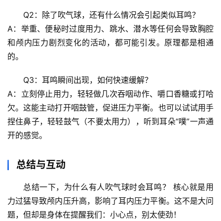
理
驿
Q2：除了吹气球，还有什么情况会引起类似耳鸣？
站
A：
举重、便秘时过度用力、跳水、潜水
等任何会导致胸腔
和颅内压力剧烈变化的活动，都可能引发。原理都是相通
辟
的。
谣
求
Q3：耳鸣瞬间出现，如何快速缓解？
真
A：立刻停止用力，
轻轻做几次吞咽动作、嚼口香糖或打哈
欠
。这能主动打开咽鼓管，促进压力平衡。也可以试试用手
捏住鼻子，轻轻鼓气（不要太用力），听到耳朵“噗”一声通
开的感觉。
总结与互动
总结一下，
为什么有人吹气球时会耳鸣？
 核心就是
用
力过猛导致颅内压升高
，影响了耳内压力平衡。这不是大问
题，但却是身体在提醒我们：小心点，别太使劲！