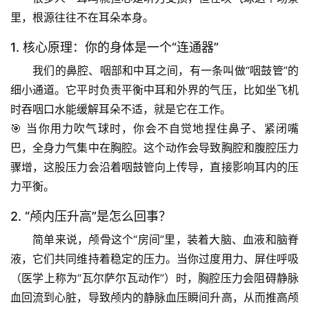
里，根源往往不在耳朵本身。
1. 核心原理：你的身体是一个“连通器”
我们的鼻腔、咽部和中耳之间，有一条叫做“咽鼓管”的
细小通道。它平时负责平衡中耳和外界的气压，比如坐飞机
时吞咽口水能缓解耳朵不适，就是它在工作。
🎯 当你
用力吹气球
时，你会不自觉地捏住鼻子、紧闭嘴
巴，全身力气集中在胸腔。这个动作会导致胸腔和腹腔压力
骤增，这股压力会沿着咽鼓管向上传导，直接影响耳内的压
力平衡。
2. “颅内压升高”是怎么回事？
简单来说，颅骨这个“房间”里，装着大脑、血液和脑脊
液，它们共同维持着稳定的压力。当你
过度用力、屏住呼吸
（医学上称为“瓦尔萨尔瓦动作”）时，胸腔压力会阻碍静脉
血回流到心脏，导致颅内的静脉血压瞬间升高，从而推高颅