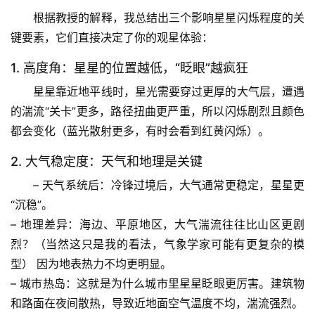
根据教授的解释，我总结出三个影响星星闪烁程度的关
自
键要素，它们直接决定了你的观星体验：
然
1. 高度角：星星的位置越低，“眨眼”越疯狂
万
物
星星靠近地平线时，星光需要穿过更厚的大气层，遭遇
的湍流“关卡”更多，路径扭曲更严重，所以闪烁剧烈且颜色
人
都会变化（蓝光散射更多，有时会看到红黄闪烁）。
体
奥
2. 大气稳定度：天气和地理是关键
秘
– 
天气系统后
：冷锋过境后，大气通常更稳定，星星更
“沉稳”。
历
– 
地理差异
：海边、平原地区，大气湍流往往比山区更剧
史
烈？
（当然这只是我的看法，气象学家可能有更复杂的模
档
型）
 因为地表热力不均更明显。
案
– 
城市热岛
：这就是为什么城市里星星眨眼更厉害。建筑物
和路面在夜间散热，导致近地面空气温度不均，湍流强烈。
宇