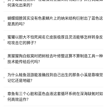
何演化出来的？
蝴蝶翅膀其实没有色素鳞片上的纳米结构衍射出了蓝色这
是真的吗？
蜜獾以胆大不怕死闻名它皮肤极厚且灵活能够怎样转身反
咬攻击它的狮子？
黑猩猩掏白蚁窝时把树枝去叶修整这算不算制造工具一种
技术能传给后代吗？
为什么鲑鱼洄游能准确找到自己出生的那条小溪是靠嗅觉
记忆还是地磁？
章鱼有三个心脏和蓝色血液这套循环系统在深海缺氧时如
何高效运作？