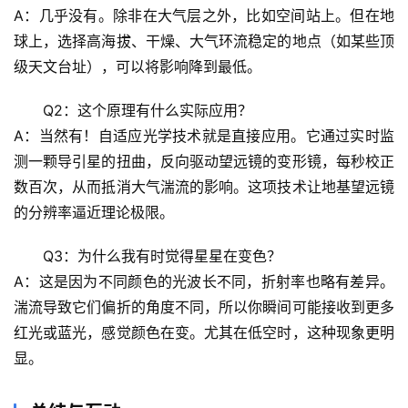
A：几乎没有。除非在大气层之外，比如空间站上。但在地
辟
球上，选择高海拔、干燥、大气环流稳定的地点（如某些顶
谣
级天文台址），可以将影响降到最低。
求
真
Q2：这个原理有什么实际应用？
A：当然有！
自适应光学技术
就是直接应用。它通过实时监
测一颗导引星的扭曲，反向驱动望远镜的变形镜，每秒校正
数百次，从而抵消大气湍流的影响。这项技术让地基望远镜
的分辨率逼近理论极限。
Q3：为什么我有时觉得星星在变色？
A：这是因为不同颜色的光波长不同，折射率也略有差异。
湍流导致它们偏折的角度不同，所以你瞬间可能接收到更多
红光或蓝光，感觉颜色在变。尤其在低空时，这种现象更明
显。