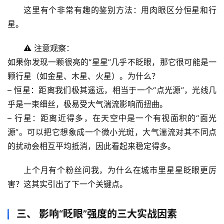
这里有个非常有趣的鉴别方法：
用肉眼区分恒星和行
星
。
⚠️ 
注意观察：
如果你发现一颗很亮的“星星”几乎不眨眼，那它很可能是一
颗行星（如金星、木星、火星）。为什么？
– 
恒星
：距离我们极其遥远，相当于一个“点光源”，光线几
乎是一束细丝，极易受大气湍流影响而扭曲。
– 
行星
：距离近得多，在天空中是一个有视面积的“面光
源”。可以把它想象成一个微小光斑，大气湍流对其不同点
的扰动会相互平均抵消，因此看起来稳定得多。
首
页
上个月有个粉丝问我
，为什么在城市里星星眨眼更厉
害？这其实引出了下一个关键点。
专
题
列
三、 影响“眨眼”强度的三大实战因素
表