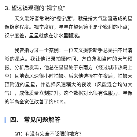
宙
3. 望远镜观测的“视宁度”
天
文
天文爱好者常说的“视宁度”，就是指大气湍流造成的星
像稳定程度。视宁度好，星星在望远镜里是个锐利的小点；
生
视宁度差，星星就像在沸水里翻滚。
活
科
我曾指导过一个案例
：一位天文摄影新手总是拍不出清
学
晰的星点。我让他记录拍摄时间、方位角和当时的天气预
报。分析后发现，他总在星星处于东南方（经过城市热岛上
科
空）且地表风速很小时拍摄。后来他选择在午夜后，拍摄天
技
顶附近的星星，并选择风速稍大的夜晚（风能混合均匀大
前
气），成像质量立刻提升。
这个数据对比很有说服力：星像
沿
的半高全宽值改善了约60%。
心
理
四、 常见问题解答
驿
Q1：有没有完全不眨眼的地方？
站