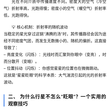
光在不同介质中传播速度不同。密度大的空气（冷空
气）折射率高，光跑得慢；密度小的空气（暖空气）折射率
低，光跑得快。
💡 
核心机制：折射率的随机波动
当稳定的星光穿过这锅“沸腾的汤”时，其传播路径会因为途
经不同密度气团，而发生无数微小的、随机的偏折。这直接
导致了：
– 
亮度变化（闪烁）
：光线时而汇聚到你眼中（变亮），时
而分散开（变暗）。
– 
位置抖动（闪烁）
：你感觉星星的位置也在微微跳动。
这就是“星星眨眼”的科学本质：大气湍流引起的光的折射率
波动。
二、 为什么行星不怎么“眨眼”？一个实用的
观察技巧