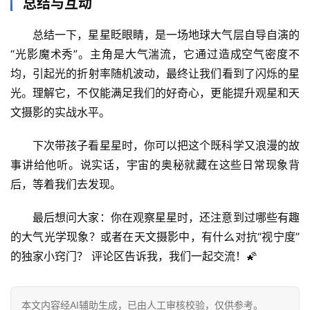
总结与互动
总结一下，星星眨眼睛，是一场地球大气层自导自演的
“光影魔术秀”。主角是
大气湍流
，它通过造成空气密度不
均，引起
光的折射率随机波动
，最终让我们看到了闪烁的星
光。理解它，不仅能满足我们的好奇心，更能提升观星和天
文摄影的实战水平。
下次带孩子看星星时，你可以把这个既科学又浪漫的故
事讲给他听。
说实话，宇宙的奥秘就藏在这些日常现象背
后，等着我们去发现。
最后想问大家：
你在观察星星时，还注意到过哪些有趣
的大气光学现象？或者在天文摄影中，有什么对抗“视宁度”
的独家小窍门？
 评论区告诉我，我们一起交流！🌠
本文内容经AI辅助生成，已由人工审核校验，仅供参考。