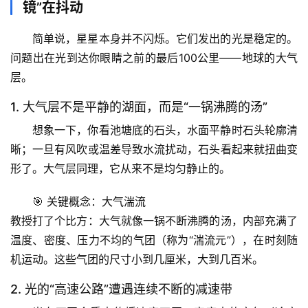
镜”在抖动
简单说，星星本身并不闪烁。它们发出的光是稳定的。
问题出在光到达你眼睛之前的最后100公里——地球的大气
层。
1. 大气层不是平静的湖面，而是“一锅沸腾的汤”
想象一下，你看池塘底的石头，水面平静时石头轮廓清
晰；一旦有风吹或温差导致水流扰动，石头看起来就扭曲变
形了。大气层同理，它从来不是均匀静止的。
🎯 
关键概念：大气湍流
教授打了个比方：大气就像一锅不断沸腾的汤，内部充满了
温度、密度、压力不均的气团（称为“湍流元”），在时刻随
机运动。这些气团的尺寸小到几厘米，大到几百米。
2. 光的“高速公路”遭遇连续不断的减速带