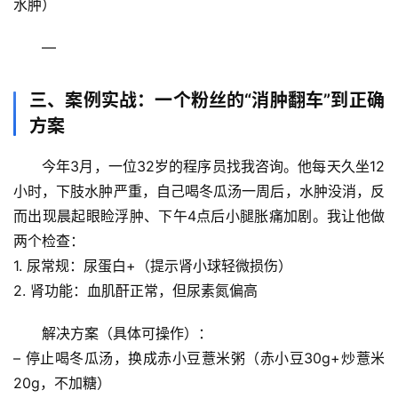
水肿）
万
物
—
人
三、案例实战：一个粉丝的“消肿翻车”到正确
体
奥
方案
秘
今年3月，一位32岁的程序员找我咨询。他每天久坐12
小时，下肢水肿严重，自己喝冬瓜汤一周后，水肿没消，反
历
史
而出现
晨起眼睑浮肿、下午4点后小腿胀痛加剧
。我让他做
档
两个检查：
案
1. 
尿常规
：尿蛋白+（提示肾小球轻微损伤）
2. 
肾功能
：血肌酐正常，但尿素氮偏高
宇
宙
解决方案
（具体可操作）：
天
– 
停止喝冬瓜汤
，换成
赤小豆薏米粥
（赤小豆30g+炒薏米
文
20g，不加糖）