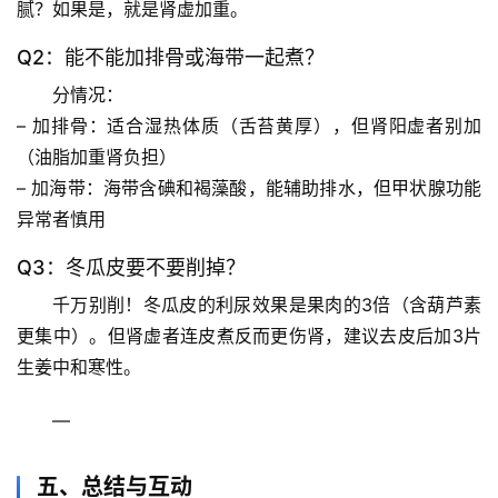
求
腻？如果是，就是肾虚加重。
真
Q2：能不能加排骨或海带一起煮？
分情况
：
– 加排骨：适合湿热体质（舌苔黄厚），但肾阳虚者别加
（油脂加重肾负担）
– 加海带：海带含碘和褐藻酸，能辅助排水，但甲状腺功能
异常者慎用
Q3：冬瓜皮要不要削掉？
千万别削
！冬瓜皮的利尿效果是果肉的3倍（含葫芦素
更集中）。但肾虚者连皮煮反而更伤肾，建议去皮后加3片
生姜中和寒性。
—
五、总结与互动