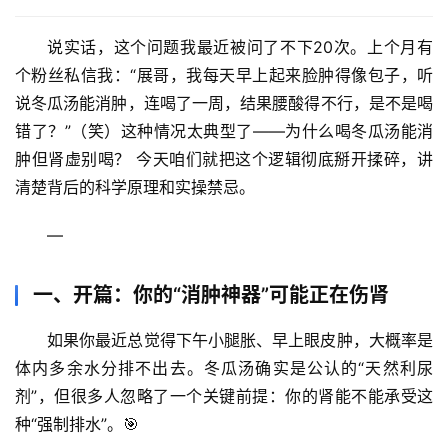
说实话，这个问题我最近被问了不下20次。上个月有
个粉丝私信我：“展哥，我每天早上起来脸肿得像包子，听
说冬瓜汤能消肿，连喝了一周，结果腰酸得不行，是不是喝
错了？”（笑）这种情况太典型了——
为什么喝冬瓜汤能消
肿但肾虚别喝？
 今天咱们就把这个逻辑彻底掰开揉碎，讲
清楚背后的科学原理和实操禁忌。
—
一、开篇：你的“消肿神器”可能正在伤肾
如果你最近总觉得下午小腿胀、早上眼皮肿，大概率是
体内多余水分排不出去。冬瓜汤确实是公认的“天然利尿
剂”，但很多人忽略了一个关键前提：
你的肾能不能承受这
种“强制排水”
。🎯