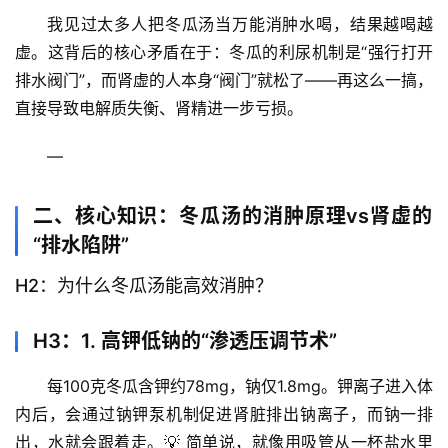
我见过太多人把冬瓜汤当万能消肿水喝，结果越喝越
虚。这背后的核心矛盾在于：冬瓜的利尿机制是“强行打开
排水阀门”，而肾虚的人本身“阀门”就松了——再这么一搞，
直接导致电解质失衡、肾精进一步亏损。
—
二、核心知识：冬瓜汤的消肿原理vs肾虚的
“排水陷阱”
H2：为什么冬瓜汤能高效消肿？
H3：1. 高钾低钠的“渗透压调节术”
每100克冬瓜含钾约78mg，钠仅1.8mg。钾离子进入体
内后，会通过
钠钾泵
机制促进肾脏排出钠离子，而钠一排
出，水就会跟着走。💡 简单说，就像用吸管从一杯盐水里