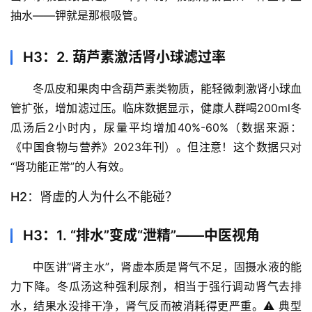
抽水——钾就是那根吸管。
H3：2. 葫芦素激活肾小球滤过率
冬瓜皮和果肉中含葫芦素类物质，能轻微刺激肾小球血
管扩张，增加滤过压。
临床数据显示
，健康人群喝200ml冬
瓜汤后2小时内，尿量平均增加40%-60%（数据来源：
《中国食物与营养》2023年刊）。但注意！这个数据只对
“肾功能正常”的人有效。
H2：肾虚的人为什么不能碰？
H3：1. “排水”变成“泄精”——中医视角
中医讲“肾主水”，肾虚本质是肾气不足，固摄水液的能
力下降。冬瓜汤这种强利尿剂，相当于
强行调动肾气去排
水
，结果水没排干净，肾气反而被消耗得更严重。⚠️ 典型