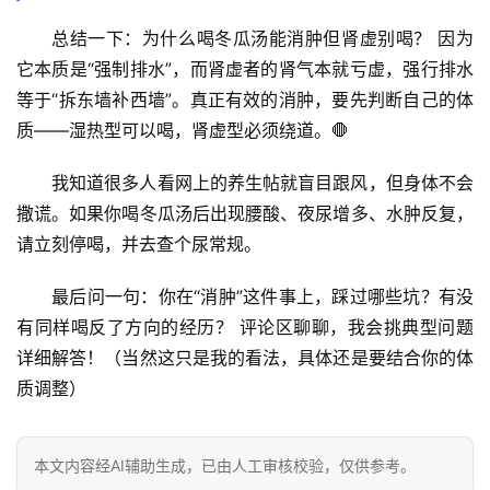
总结一下：
为什么喝冬瓜汤能消肿但肾虚别喝？
 因为
它本质是“强制排水”，而肾虚者的肾气本就亏虚，强行排水
等于“拆东墙补西墙”。真正有效的消肿，要先判断自己的体
质——湿热型可以喝，肾虚型必须绕道。🛑
我知道很多人看网上的养生帖就盲目跟风，但
身体不会
撒谎
。如果你喝冬瓜汤后出现腰酸、夜尿增多、水肿反复，
请立刻停喝，并去查个尿常规。
最后问一句：
你在“消肿”这件事上，踩过哪些坑？有没
有同样喝反了方向的经历？
 评论区聊聊，我会挑典型问题
详细解答！（当然这只是我的看法，具体还是要结合你的体
质调整）
本文内容经AI辅助生成，已由人工审核校验，仅供参考。