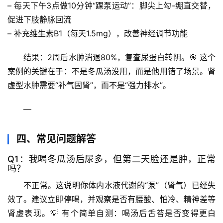
– 
每天下午3点
做10分钟“踝泵运动”：脚尖上勾-绷直交替，
生
促进下肢静脉回流
活
– 
补充维生素B1
（每天1.5mg），改善神经调节功能
科
学
结果
：2周后水肿消退80%，复查尿蛋白转阴。🎯 这个
案例的关键在于：
不是冬瓜汤没用，而是他用错了场景
。肾
科
虚型水肿需要“补气固肾”，而不是“强力排水”。
技
前
—
沿
四、常见问题解答
心
理
Q1：我喝冬瓜汤后尿多，但第二天脸还是肿，正常
驿
吗？
站
不正常
。这说明你体内水液代谢的“泵”（肾气）已经失
效了。建议立即停喝，并观察是否有
腰酸、怕冷、精神差
等
辟
肾虚表现。💡 有个简单自测：喝汤后舌苔是否变得更白
谣