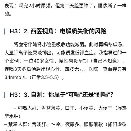
表现：喝完2小时尿频，但第二天脸更肿了，腰像断了一样
酸。
H3：2. 西医视角：电解质失衡的风险
肾虚常伴随肾小管重吸收功能减弱。此时再喝冬瓜汤，
大量钾离子随尿液排出，可能诱发
低钾血症
。我指导过的一
首
个案例：一位40岁女性，慢性肾炎早期（自己不知道），
页
连喝3天冬瓜汤后出现心悸、四肢无力，医院一查血钾只有
3.1mmol/L（正常3.5-5.5）。
专
题
H3：3. 自测：你属于“可喝”还是“别喝”？
列
表
– 
可喝人群
：舌苔薄黄、口干、小便黄、大便干（湿热
型水肿）
自
– 
禁忌人群
：舌淡胖、怕冷、夜尿多、腰膝酸软（肾阳虚型
然