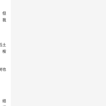
。但
。我
后土
，桉
树也
，结