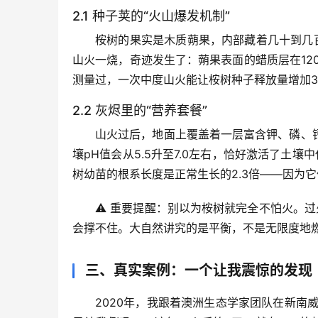
2.1 种子荚的“火山爆发机制”
桉树的果实是木质蒴果，内部藏着几十到几
山火一烧，奇迹发生了：
蒴果表面的蜡质层在12
测量过，一次中度山火能让桉树种子释放量增加30
2.2 灰烬里的“营养套餐”
山火过后，地面上覆盖着一层富含钾、磷、
壤pH值会从5.5升至7.0左右，恰好激活了土
树幼苗的根系长度是正常生长的2.3倍——因为它
⚠️ 重要提醒：别以为桉树就完全不怕火。
会撑不住。大自然讲究的是平衡，不是无限度地
三、真实案例：一个让我震惊的发现
2020年，我跟着澳洲生态学家团队在新南