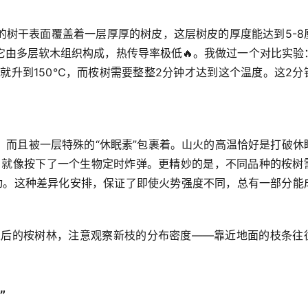
的树干表面覆盖着一层厚厚的树皮，这层树皮的厚度能达到5-8
它由多层软木组织构成，热传导率极低🔥。我做过一个对比实验
度就升到150℃，而桉树需要整整2分钟才达到这个温度。这2分
而且被一层特殊的“休眠素”包裹着。
山火的高温恰好是打破休
，就像按下了一个生物定时炸弹。更精妙的是，不同品种的桉树
才动。这种差异化安排，保证了即使火势强度不同，总有一部分能
山火后的桉树林，注意观察新枝的分布密度——靠近地面的枝条往
”