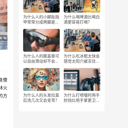
为什么人的小脚趾指
为什么喝啤酒比喝白
甲常常分成两瓣是返
酒更容易打嗝？
祖吗？
为什么人的膝盖骨可
为什么吃冰棍太快会
以自由滑动却不会掉
感觉太阳穴被冻住了
下来？
一样？
烧傻
林火
为什么人的头发拉直
为什么打喷嚏时用手
的方
后洗几次又会变弯？
肘挡比用手掌更卫
生？