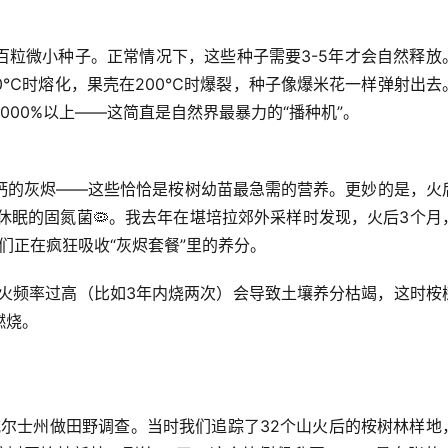
百粒微小种子。正常情况下，这些种子需要3-5年才会自然释放
0℃时熔化，果壳在200℃时爆裂
，种子像爆米花一样弹射出去
00%以上——这简直是自然界最暴力的“播种机”。
钙的灰烬——这些恰恰是桉树幼苗最急需的营养。更妙的是，火
壤中休眠的固氮菌🦠。我去年在堪培拉郊外采样时发现，火后3个月
们正在疯狂吸收“灰烬套餐”里的养分。
过火频率过高（比如3年内烧两次）会导致土壤养分枯竭，这时桉
燃烧。
威尔士州做田野调查。当时我们追踪了32个山火后的桉树林样地