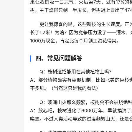
果让我倒吸一口凉气：
火后第7天，就有17%的
树，主干烧得只剩一半周长，但树冠上冒出了47
更让我惊喜的是，这些新枝的生长速度。正常
长了1.2米！为啥？因为竞争压力没了——灌木
1000万现金，肯定比每个月领工资花得爽。
四、常见问题解答
Q：桉树这招能用在其他植物上吗？
A：部分植物确实有类似机制，比如北美的巨杉
不多见。（当然这只是我的看法）
Q：澳洲山火那么频繁，桉树会不会被烧绝
A：放心吧，桉树进化了6000万年，早就摸清
唤醒。不过人类活动导致的过度频繁山火，还是