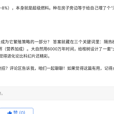
-8%），本身就是超级燃料。种在房子旁边等于给自己埋了个“
会成为它繁殖策略的一部分？
 答案就藏在三个关键词里：
隔热
烬
（营养加成）。大自然用6000万年时间，给桉树设计了一套“
觉得进化论比科幻片还精彩。
存绝招？评论区告诉我，咱们一起聊聊！如果觉得这篇有用，记得
考。
赞
(0)