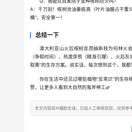
Q：我能在自家院子里种桉树防火吗？
A：千万别！桉树含油量极高（叶片油腺占干重5
桶”，安全第一！
总结一下
澳大利亚山火后桉树反而抽新枝为何林火
（争取时间）、
热激芽苞
（精准引爆）、
火后灰
取栗”的生存方案。说实话，每次想到这个，我都
你在生活中还见过哪些植物“反常识”的生
赞，让更多人看到大自然的鬼斧神工🌿
本文内容经AI辅助生成，已由人工审核校验，仅供参