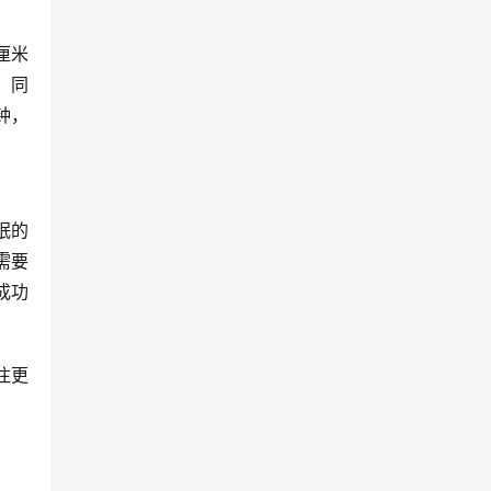
厘米
：同
钟，
眠的
需要
成功
往更