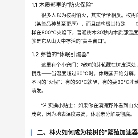
1.1 木质部里的“防火保险”
很多人以为桉树怕火，其实恰恰相反。桉树
（某些品种甚至更厚），而且结构极其特殊——
样在800℃火焰下，普通树木30秒内木质部温
就是它从山火中存活的“黄金窗口”。
1.2 芽苞的“休眠引爆器”
这里有个小窍门：桉树的芽苞藏在树皮深处，
钥匙
——当温度超过60℃时，休眠素开始分解
不同的“火候”：有的50℃就醒，有的要80℃
萌发。
💡 实操小贴士：如果你在澳洲野外看到
茂密，因为地表温度最高，休眠素分解最彻底。
二、林火如何成为桉树的“繁殖加速器