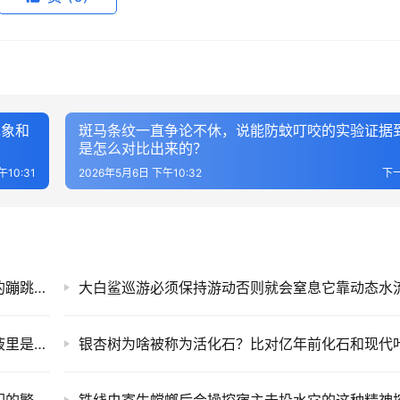
现象和
斑马条纹一直争论不休，说能防蚊叮咬的实验证据
是怎么对比出来的？
午10:31
2026年5月6日 下午10:32
下
跳羚为什么能垂直蹦跳很高这种看似浪费体力的蹦跳动作在躲避猎手时有何用？
角蜥眼睛能喷射血液来防御这喷射距离多远血液里是否有让天敌厌恶的味道？
朱鹮曾仅剩七只濒临灭绝却恢复到几千只因它们的繁殖能力原本就很强吗？