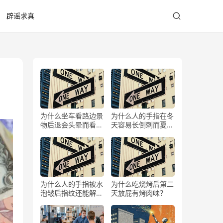
辟谣求真
为什么坐车看路边景
为什么人的手指在冬
物后退会头晕而看前
天容易长倒刺而夏天
方不会？
少？
为什么人的手指被水
为什么吃烧烤后第二
泡皱后指纹还能解锁
天放屁有烤肉味？
手机？