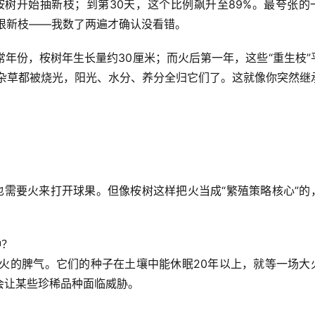
桉树开始抽新枝；到第30天，这个比例飙升至89%
。最夸张的
根新枝——我数了两遍才确认没看错。
年份，桉树年生长量约30厘米；而火后第一年，这些“重生枝”
、杂草都被烧光，阳光、水分、养分全归它们了。这就像你突然继
也需要火来打开球果。但像桉树这样把火当成“繁殖策略核心”的
种？
了火的脾气。它们的种子在土壤中能休眠20年以上，就等一场大
会让某些珍稀品种面临威胁。