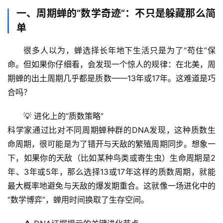
一、周期蝉的“数学奇迹”：不只是躲藏那么简
单
很多人以为，蝉选择长年地下生活只是为了“苟住”保
命。但如果你仔细看，会发现一个惊人的规律：在北美，周
期蝉的出土周期几乎都是质数——13年或17年。这难道是巧
合吗？
💡 
进化上的“质数策略”
科学家通过比对不同周期蝉种群的DNA发现，这种质数生
命周期，很可能是为了
错开与天敌的繁殖周期同步
。想象一
下，如果你的天敌（比如某种鸟类或寄生虫）生命周期是2
年、3年或5年，那么选择13或17年这样的质数周期，就能
最大概率地避免与天敌的爆发期重合。这就像一场进化中的
“数学博弈”，蝉用时间换取了生存空间。