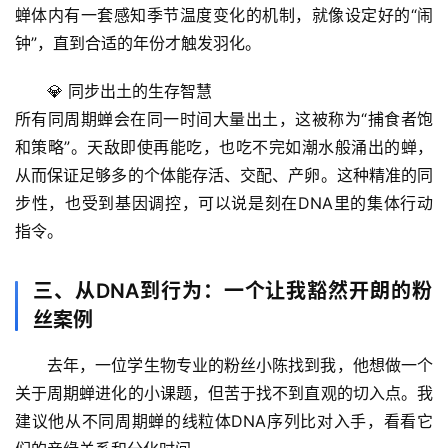
蝉体内有一套感知季节温度变化的机制，就像设定好的“闹
首
钟”，直到合适的年份才触发羽化。
页
💎 
同步出土的生存智慧
专
所有同周期蝉会
在同一时间大量出土
，这被称为“捕食者饱
题
和策略”。天敌即使再能吃，也吃不完如潮水般涌出的蝉，
列
从而保证足够多的个体能存活、交配、产卵。这种精准的同
表
步性，也受到基因调控，可以说是刻在DNA里的集体行动
指令。
自
然
三、从DNA到行为：一个让我豁然开朗的粉
万
物
丝案例
去年，一位学生物专业的粉丝小陈找到我，他想做一个
人
关于周期蝉进化的小课题，但苦于找不到直观的切入点。我
体
奥
建议他
从不同周期蝉的线粒体DNA序列比对入手
，看看它
秘