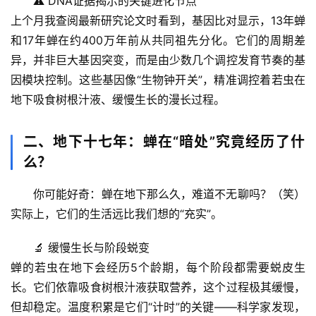
⚠️ 
DNA证据揭示的关键进化节点
上个月我查阅最新研究论文时看到，基因比对显示，13年蝉
和17年蝉在约400万年前从共同祖先分化。它们的周期差
异，并非巨大基因突变，而是由
少数几个调控发育节奏的基
因模块
控制。这些基因像“生物钟开关”，精准调控着若虫在
地下吸食树根汁液、缓慢生长的漫长过程。
二、地下十七年：蝉在“暗处”究竟经历了什
么？
你可能好奇：蝉在地下那么久，难道不无聊吗？（笑）
实际上，它们的生活远比我们想的“充实”。
🔬 
缓慢生长与阶段蜕变
蝉的若虫在地下会经历5个龄期，每个阶段都需要蜕皮生
长。它们依靠吸食树根汁液获取营养，这个过程极其缓慢，
但却稳定。
温度积累
是它们“计时”的关键——科学家发现，