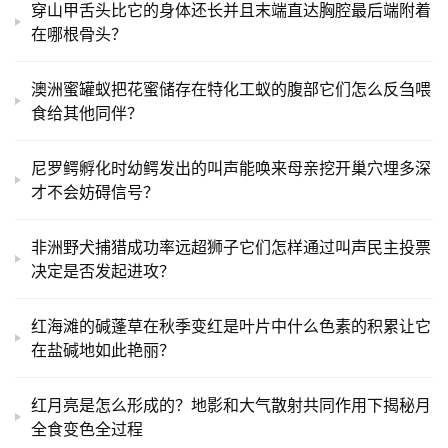
穿山甲舌头比它的身体还长并且末端直达胸腔最后端附着
在哪根骨头？
澳洲蜜罐蚁把花蜜储存在特化工蚁的腹部它们怎么反刍喂
食给其他同伴？
尼罗鳄孵化时幼鳄发出的叫声能唤来母亲挖开巢穴埋多深
才不会妨碍信号？
非洲野犬捕猎成功率远超狮子它们怎样通过叫声民主投票
决定是否发起进攻？
红海滩的碱蓬草在秋季变红是叶片中什么色素的积累让它
在盐碱地如此艳丽？
红月亮是怎么形成的？地影和大气散射共同作用下揭秘月
全食变色全过程