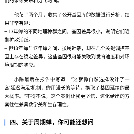
们的亲缘关系和分化时间。
历
他花了两个月，收集了公开基因库的数据进行分析，结
史
果非常有趣：
档
– 13年蝉的不同地理种群之间，基因差异很小，说明它们近
案
期扩散活跃。
– 但13年蝉与17年蝉之间，虽属近亲，却在几个关键调控基
宇
因上存在稳定差异，这些基因很可能关联到
发育速度和对环
宙
境周期的响应
。
天
文
小陈最后在报告中写道：“这就像自然选择设计了一
套‘延迟满足’机制，蝉用漫长的等待，换取了基因延续的最
生
大概率。”不得不说，这个案例让我更坚信，
进化给出的方
活
案往往兼具数学美和生存理性
。
科
学
四、关于周期蝉，你可能还想问
科