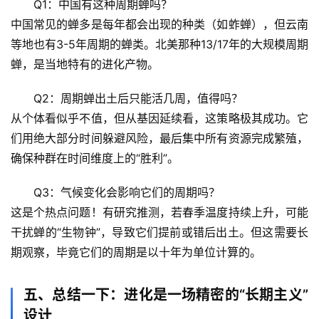
技
Q1：中国有这种周期蝉吗？
前
中国常见的蝉多是每年都会出现的种类（如蚱蝉），但云南
沿
等地也有3-5年周期的蝉类。北美那种13/17年的大规模周期
蝉，是当地特有的进化产物。
心
理
Q2：周期蝉出土后只能活几周，值得吗？
驿
从个体看似乎不值，但从基因延续看，这策略极其成功。它
站
们用绝大部分时间躲避风险，最后集中所有资源完成繁殖，
确保种群在时间维度上的“胜利”。
辟
谣
Q3：气候变化会影响它们的周期吗？
求
这是个热点问题！有研究推测，若春季温度持续上升，可能
真
干扰蝉的“生物钟”，导致它们提前或错后出土。但这需要长
期观察，毕竟它们的周期是以十年为单位计算的。
五、总结一下：进化是一场精密的“长期主义”
设计