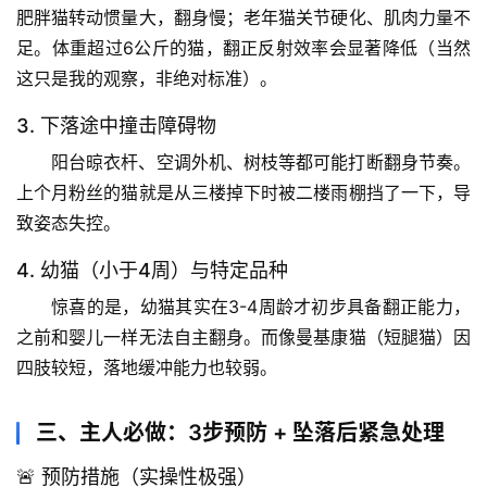
自
肥胖猫转动惯量大，翻身慢；老年猫关节硬化、肌肉力量不
然
足。
体重超过6公斤的猫
，翻正反射效率会显著降低（当然
万
这只是我的观察，非绝对标准）。
物
3. 下落途中撞击障碍物
人
阳台晾衣杆、空调外机、树枝等都可能打断翻身节奏。
体
上个月粉丝的猫就是从三楼掉下时被二楼雨棚挡了一下，导
奥
致姿态失控。
秘
4. 幼猫（小于4周）与特定品种
历
惊喜的是，
幼猫其实在3-4周龄才初步具备翻正能力
，
史
之前和婴儿一样无法自主翻身。而像曼基康猫（短腿猫）因
档
案
四肢较短，落地缓冲能力也较弱。
宇
三、主人必做：3步预防 + 坠落后紧急处理
宙
🚨 预防措施（实操性极强）
天