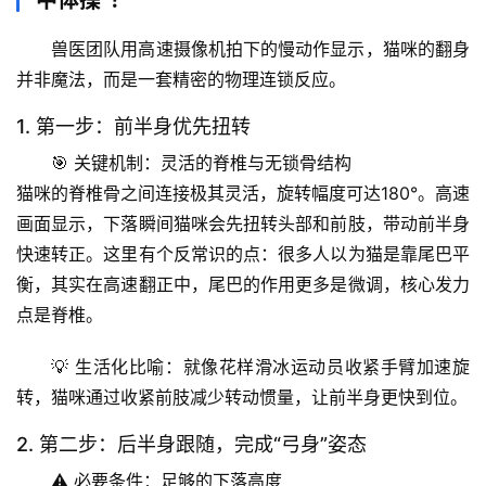
中体操”？
兽医团队用高速摄像机拍下的慢动作显示，猫咪的翻身
并非魔法，而是一套精密的物理连锁反应。
1. 第一步：前半身优先扭转
🎯 
关键机制：灵活的脊椎与无锁骨结构
猫咪的脊椎骨之间连接极其灵活，旋转幅度可达180°。高速
画面显示，下落瞬间猫咪会
先扭转头部和前肢
，带动前半身
快速转正。这里有个反常识的点：很多人以为猫是靠尾巴平
衡，其实在高速翻正中，尾巴的作用更多是微调，核心发力
点是脊椎。
💡 
生活化比喻
：就像花样滑冰运动员收紧手臂加速旋
转，猫咪通过收紧前肢减少转动惯量，让前半身更快到位。
2. 第二步：后半身跟随，完成“弓身”姿态
⚠️ 
必要条件：足够的下落高度