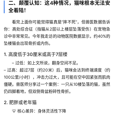
二、颠覆认知：这4种情况，猫咪根本无法安
全着陆！
看完上面你可能觉得猫真是“摔不死”，但兽医数据告诉
你：
高处综合征
（指猫从2层以上楼层坠落受伤）在宠物急
诊中非常常见。今年我走访的动物医院数据显示，约40%的
坠楼猫会出现骨折或内伤。
1. 高度低于30厘米或高于7层楼
– 
过低
：如上文所说，翻身空间不足。
首
– 
过高
：超过7层（约20米）后，猫咪会达到
终端速度
（约
页
100公里/小时），冲击力过大，且可能在空中因紧张而肌肉
专
僵硬。兽医师分享过一个案例：一只从10楼坠落的猫，虽然
题
仍四脚着地，但双侧骨盆粉碎性骨折。
列
2. 肥胖或老年猫
表
💡 
核心差异：身体灵活性下降