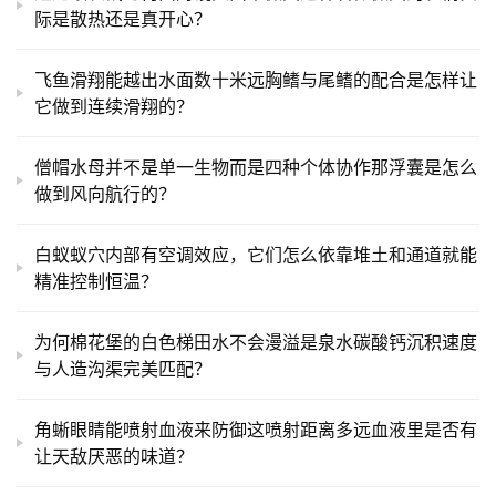
际是散热还是真开心？
飞鱼滑翔能越出水面数十米远胸鳍与尾鳍的配合是怎样让
它做到连续滑翔的？
僧帽水母并不是单一生物而是四种个体协作那浮囊是怎么
做到风向航行的？
白蚁蚁穴内部有空调效应，它们怎么依靠堆土和通道就能
精准控制恒温？
为何棉花堡的白色梯田水不会漫溢是泉水碳酸钙沉积速度
与人造沟渠完美匹配？
角蜥眼睛能喷射血液来防御这喷射距离多远血液里是否有
让天敌厌恶的味道？