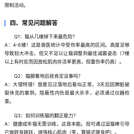
辟
限制活动。
谣
求
真
四、常见问题解答
Q1：猫从几楼掉下来最危险？
A：
4-6楼
！这是兽医统计中受伤率最高的区间。高度足够
导致较大冲击，但又不足以让猫调整到最佳减震姿态（7楼
以上有时反而因放松肌肉存活率更高，但重伤率仍高）。
Q2：猫脚着地后就肯定没事吗？
A：大错特错！我曾见过落地后看似正常，3天后因脾脏破
裂休克的案例。
隐蔽性内伤
是最大杀手，必须通过仪器检
查。
Q3：如何训练猫的翻正能力？
A：健康成年猫无需训练，这是本能。但可
通过逗猫棒引导
它做转身跳跃
，增强核心肌肉（笑，算猫式健身吧）。