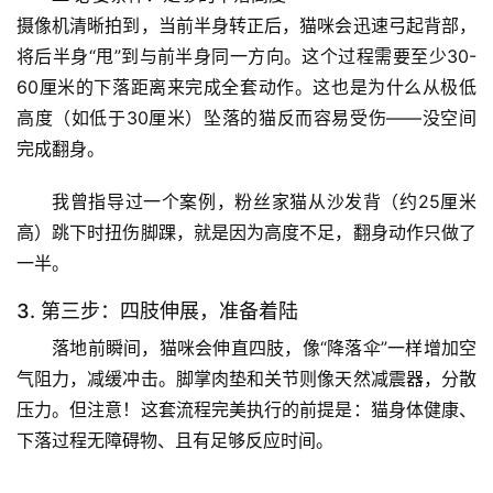
摄像机清晰拍到，当前半身转正后，猫咪会迅速弓起背部，
将后半身“甩”到与前半身同一方向。这个过程需要
至少30-
60厘米的下落距离
来完成全套动作。这也是为什么从极低
高度（如低于30厘米）坠落的猫反而容易受伤——没空间
完成翻身。
我曾指导过一个案例，粉丝家猫从沙发背（约25厘米
高）跳下时扭伤脚踝，就是因为高度不足，翻身动作只做了
一半。
3. 第三步：四肢伸展，准备着陆
落地前瞬间，猫咪会伸直四肢，像“降落伞”一样增加空
气阻力
，减缓冲击。脚掌肉垫和关节则像天然减震器，分散
压力。但注意！这套流程完美执行的前提是：猫身体健康、
下落过程无障碍物、且有足够反应时间。