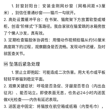
文
1. 
封窗封阳台
：安装金刚网纱窗（网格间距≤3厘
米），别信任普通纱窗——猫爪一勾就开。
生
2. 
高处设置缓冲平台
：在书架、猫爬架下方放置软垫或矮
活
柜，创造“阶梯式”下落路径。我自家就在猫爱跳的冰箱旁放
科
了个懒人沙发，真有效。
学
3. 
定期检查猫肢体协调性
：用
慢动作视频
拍猫从约50厘米
高度跳下的过程，观察翻身是否流畅。发现动作迟缓，及时
科
就医查关节。
技
前
🆘 坠落后紧急处理
沿
1. 
禁止立即抱起
：可能造成二次伤害。用大毛巾或平板
心
轻轻平移猫到稳定平面。
理
2. 
观察关键症状
：
呼吸是否急促、牙龈是否苍白（内出血
驿
征兆）、能否站立
。即使表面无恙，也务必24小时内送医
站
做X光检查——内伤有延迟表现。
3. 
送医途中固定
：将猫放在航空箱或纸箱（内垫毛巾），