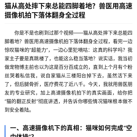
猫从高处摔下来总能四脚着地？兽医用高速
摄像机拍下落体翻身全过程
你是不是也刷到过那个视频——
猫从高处摔下来总能四
脚着地？兽医用高速摄像机拍下落体翻身全过程
，看完一边
惊叹猫咪的“超能力”，一边心里犯嘀咕：这真的科学吗？我
家主子要是真跳楼了，也能这么稳当落地？说实话，我当初
做宠物博主前也以为这是百分百成立的，直到上个月有个粉
丝哭着私信我，说自家猫从三楼阳台掉下去，虽然活下来
了，但后腿骨折，医疗费花了近八千。今天，我就用兽医朋
友的专业研究，加上高速摄像机拍下的真实画面，给你把
“猫的翻正反射”彻底讲透，并告诉你哪些情况猫咪
根本做不
到
安全着陆。
一、高速摄像机下的真相：猫咪如何完成“空