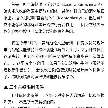
首先，
叶羊海蛞蝓
（学名*Costasiella kuroshimae*）
确实能从吃的海藻中提取叶绿体，并储存到自己的消化腺细
胞里。这个过程叫“盗食质体”（Kleptoplasty）。但注意！
它不能像植物那样从零开始进行光合作用——因为它缺少植
物细胞核中控制叶绿体分裂和修复的基因。
我在今年3月的一篇前沿论文里看到，研究人员发现叶
羊海蛞蝓只能维持叶绿体功能几周到几个月，之后叶绿体会
逐渐失效。所以它必须不断进食新鲜海藻来补充叶绿体库
存。💡 
这里有个小窍门：
 如果你养过这种小生物（虽然不
建议新手尝试），会发现它颜色变淡时就是叶绿体快耗尽
了，这时候喂食海藻很快就能恢复翠绿色。
⚠️ 三个关键限制条件
1. 
叶绿体来源单一
：它只吃特定种类的海藻（比如羽状
海藻），不是所有藻类都能用。