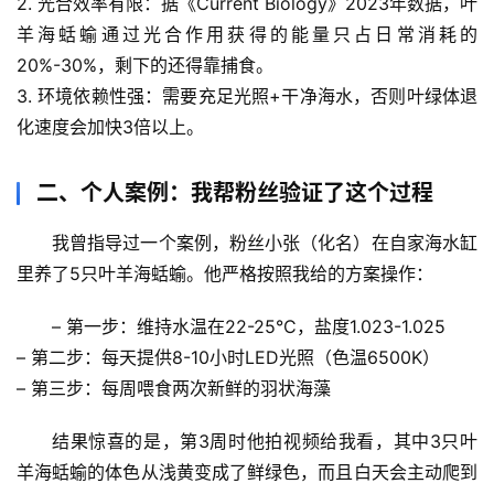
2. 
光合效率有限
：据《Current Biology》2023年数据，叶
羊海蛞蝓通过光合作用获得的能量只占日常消耗的
20%-30%，剩下的还得靠捕食。
3. 
环境依赖性强
：需要充足光照+干净海水，否则叶绿体退
化速度会加快3倍以上。
二、个人案例：我帮粉丝验证了这个过程
首
我曾指导过一个案例，粉丝小张（化名）在自家海水缸
页
里养了5只叶羊海蛞蝓。他严格按照我给的方案操作：
专
– 
第一步
：维持水温在22-25°C，盐度1.023-1.025
题
– 
第二步
：每天提供8-10小时LED光照（色温6500K）
列
– 
第三步
：每周喂食两次新鲜的羽状海藻
表
结果惊喜的是，第3周时他拍视频给我看，其中3只叶
自
羊海蛞蝓的体色从浅黄变成了鲜绿色，而且白天会主动爬到
然