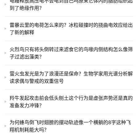
电鳗释放高压电不会电到自己吗原来它体内的脂肪组织起
到了绝缘作用？
雷暴云里的电荷怎么来的？冰粒碰撞时的挠曲电效应给出
了新的解释
火烈鸟只有将头倒转过来滤食它的鸟喙内侧结构怎么像筛
子过滤出藻类？
萤火虫发光是为了浪漫还是保命？生物学家用光谱分析解
读求偶与警戒的双重信号
羚牛发起攻击前会低头刨土这个行为是虚张声势还是真的
准备发力冲锋？
为何蜂鸟倒飞时翅膀的摆动轨迹像一个横躺的8字这种飞
翔机制耗能大吗？