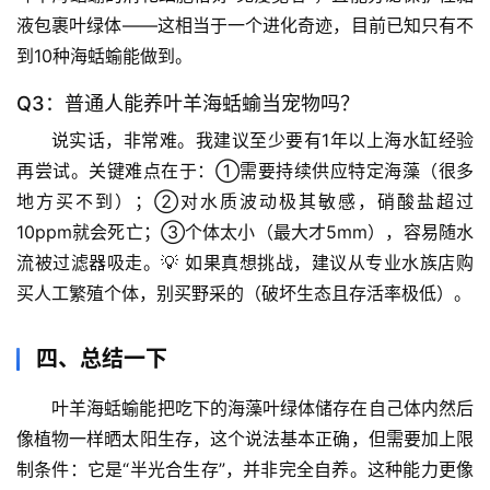
液包裹叶绿体——这相当于一个进化奇迹，目前已知只有不
生
到10种海蛞蝓能做到。
活
科
Q3：普通人能养叶羊海蛞蝓当宠物吗？
学
说实话，
非常难
。我建议至少要有1年以上海水缸经验
再尝试。关键难点在于：①需要持续供应特定海藻（很多
科
地方买不到）；②对水质波动极其敏感，硝酸盐超过
技
前
10ppm就会死亡；③个体太小（最大才5mm），容易随水
沿
流被过滤器吸走。💡 如果真想挑战，建议从专业水族店购
买人工繁殖个体，别买野采的（破坏生态且存活率极低）。
心
理
四、总结一下
驿
站
叶羊海蛞蝓能把吃下的海藻叶绿体储存在自己体内然后
像植物一样晒太阳生存
，这个说法基本正确，但需要加上限
辟
制条件：它是“半光合生存”，并非完全自养。这种能力更像
谣