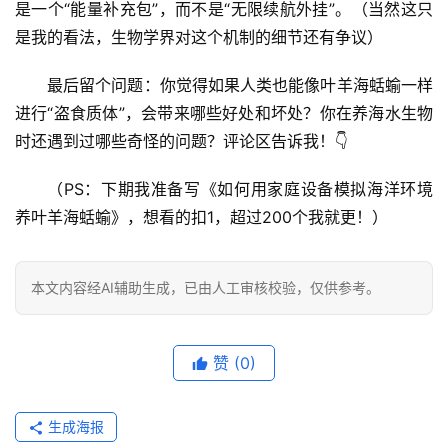
是一个“能量补充包”，而不是“无限续航外挂”。（当然这只
求
是我的看法，生物学界对这个机制的细节还有争议）
真
最后留个问题：你觉得如果人类也能像叶羊海蛞蝓一样
进行“盗食质体”，会带来哪些好处和坏处？你在养海水生物
时还遇到过哪些奇怪的问题？评论区告诉我！👇
（PS：下期我准备写《如何用家庭设备模拟海洋环境
养叶羊海蛞蝓》，想看的扣1，超过200个我就更！）
本文内容经AI辅助生成，已由人工审核校验，仅供参考。
赞
(0)
生成海报