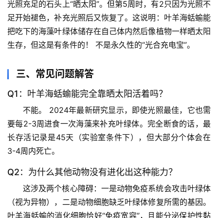
光照充足的石头上“晒太阳”。但第5周时，有2只因为光照不
万
足开始褪色，补充光照后又恢复了。这说明：
叶羊海蛞蝓能
物
把吃下的海藻叶绿体储存在自己体内然后像植物一样晒太阳
生存，但这是有条件的！
 不是永久性的“光合充电宝”。
人
体
奥
三、常见问题解答
秘
Q1：叶羊海蛞蝓能完全靠晒太阳活着吗？
不能。
 2024年最新研究显示，即使光照最佳，它也需
历
史
要每2-3周进食一次海藻来补充叶绿体。完全断食的话，最
档
长存活记录是45天（实验室条件下），但大部分个体会在
案
3-4周内死亡。
Q2：为什么其他动物没有进化出这种能力？
宇
宙
这涉及两个核心障碍：一是动物免疫系统会攻击叶绿体
天
（视为异物），二是动物细胞缺乏叶绿体修复所需的基因。
文
叶羊海蛞蝓的消化细胞恰好“免疫宽容”，且能分泌保护性黏