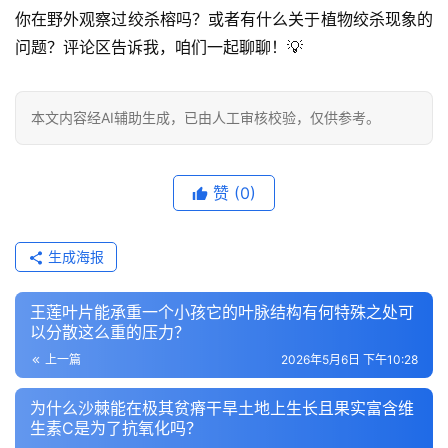
你在野外观察过绞杀榕吗？或者有什么关于植物绞杀现象的
问题？评论区告诉我，咱们一起聊聊！💡
本文内容经AI辅助生成，已由人工审核校验，仅供参考。
赞
(0)
生成海报
王莲叶片能承重一个小孩它的叶脉结构有何特殊之处可
以分散这么重的压力？
上一篇
2026年5月6日 下午10:28
为什么沙棘能在极其贫瘠干旱土地上生长且果实富含维
生素C是为了抗氧化吗？