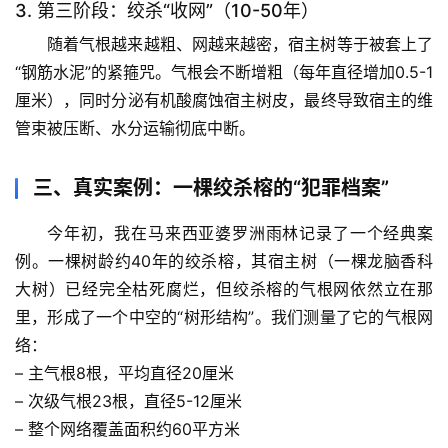
3. 第三阶段：绞杀“收网”（10-50年）
人
体
随着气根越来越粗、网越来越密，宿主树等于被套上了
奥
“钢筋水泥”的紧箍咒。气根会不断增粗（每年直径增加0.5-1
秘
厘米），同时分泌有机酸腐蚀宿主树皮，最终导致宿主的维
管束被压断、水分运输彻底中断。
历
史
三、真实案例：一棵绞杀榕的“犯罪档案”
档
案
今年初，我在马来西亚婆罗洲雨林记录了一个经典案
例。一棵树龄约40年的绞杀榕，其宿主树（一棵龙脑香科
宇
大树）已经完全枯死腐烂，但绞杀榕的气根网依然立在那
宙
里，形成了一个中空的“树形结构”。我们测量了它的气根网
天
文
络：
– 主气根8根，平均直径20厘米
生
– 次级气根23根，直径5-12厘米
活
– 整个网络覆盖面积约60平方米
科