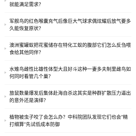
就能满足需求？
军舰鸟的红色喉囊充气后像巨大气球求偶炫耀后放气要多
久能恢复原状？
澳洲蜜罐蚁把花蜜储存在特化工蚁的腹部它们怎么反刍喂
食给其他同伴？
水雉鸟雌性比雄性体型大且好斗这种一妻多夫制里雌鸟如
何同时看管几个巢？
旅鼠数量爆发后集体赴海自杀这其实是种群扩散压力逼出
的意外还是演绎？
植物被虫子咬了会怎么办？中科院团队发现它们也会“精
打细算”先试低成本防御