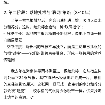
壤。
2. 第二阶段：落地扎根与“联网”策略（3-10年）
当第一根气根触地后，它会迅速扎进土壤，吸收大量水
分和养分。这时，绞杀榕会启动一种“联网指令”：
首
– 
分枝生长
：落地的主根会横向长出侧根，像地下电缆一样
页
向四周蔓延
– 
空中连接
：新长出的气根不再独立，而是主动与已扎根的
专
气根“对接”——它们的维管束会融合，形成一张共用的营养
题
传输网
列
表
我去年在海南热带雨林测量过一棵绞杀榕：它从宿主树
高处垂下32根气根，其中19根已经落地并连成一片，最粗
自
的直径达到15厘米。
这张网一旦形成，宿主树的水分和养分
然
万
就会被“截流”
——绞杀榕的气根网会像吸管一样，优先抢走
物
土壤里的资源。💡