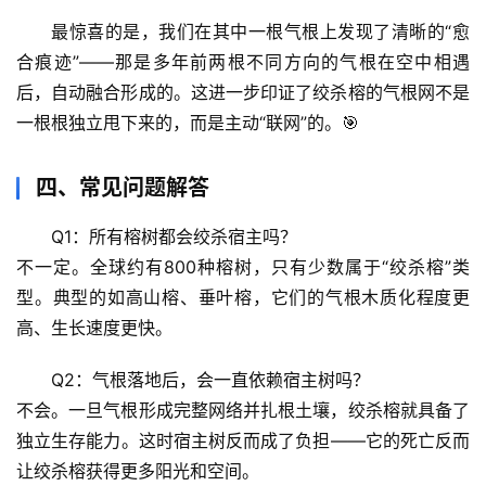
学
最惊喜的是，我们在其中一根气根上发现了清晰的“愈
合痕迹”——那是多年前两根不同方向的气根在空中相遇
科
后，自动融合形成的。这进一步印证了
绞杀榕的气根网不是
技
一根根独立甩下来的，而是主动“联网”的
。🎯
前
沿
四、常见问题解答
心
Q1：所有榕树都会绞杀宿主吗？
理
不一定。全球约有800种榕树，只有少数属于“绞杀榕”类
驿
型。典型的如高山榕、垂叶榕，它们的气根木质化程度更
站
高、生长速度更快。
辟
Q2：气根落地后，会一直依赖宿主树吗？
谣
不会。一旦气根形成完整网络并扎根土壤，绞杀榕就具备了
求
真
独立生存能力。这时宿主树反而成了负担——它的死亡反而
让绞杀榕获得更多阳光和空间。