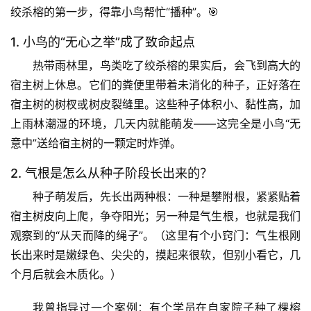
绞杀榕的第一步，得靠小鸟帮忙“播种”。🎯
1. 小鸟的“无心之举”成了致命起点
热带雨林里，鸟类吃了绞杀榕的果实后，会飞到高大的
宿主树上休息。它们的粪便里带着未消化的种子，正好落在
宿主树的树杈或树皮裂缝里。这些种子体积小、黏性高，加
上雨林潮湿的环境，几天内就能萌发——这完全是小鸟“无
意中”送给宿主树的一颗定时炸弹。
2. 气根是怎么从种子阶段长出来的？
种子萌发后，先长出两种根：一种是
攀附根
，紧紧贴着
宿主树皮向上爬，争夺阳光；另一种是
气生根
，也就是我们
观察到的“从天而降的绳子”。（这里有个小窍门：气生根刚
长出来时是嫩绿色、尖尖的，摸起来很软，但别小看它，几
个月后就会木质化。）
我曾指导过一个案例：有个学员在自家院子种了棵榕