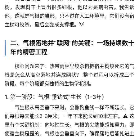
树，发现树干上冒出很多细根，他以为是病虫害。我告诉
他，这就是气根的雏形，只不过在人工环境里，它们没有宿
主树可绞杀，最后会变成支撑根。💡
二、气根落地并“联网”的关键：一场持续数十
年的精密工程
核心问题来了：
热带雨林里绞杀榕把宿主树绞死它的气
根是怎么从高空落地并连成网状？
 整个过程可以拆成三个
阶段，每个阶段都有独特的生物学机制。
1. 第一阶段：气根“垂钓式”生长（1-3年）
气生根从高空垂下来时，会像钓鱼线一样不断延长。它
们每根每天能长2-3厘米，一年下来能长到10米左右。⚠️ 这
里有个关键机制：
向地性生长
。气根的尖端能感知重力，即
使宿主树是歪的，气根也会垂直向下，确保落地后能扎进土