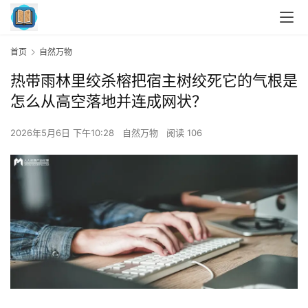
首页
自然万物
热带雨林里绞杀榕把宿主树绞死它的气根是
怎么从高空落地并连成网状？
2026年5月6日 下午10:28
自然万物
阅读 106