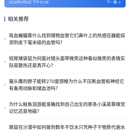
2026年5月6日 下午10:28
下一篇
相关推荐
吸血蝙蝠靠什么找到猎物血管它们鼻叶上的热感应器能探
测到皮下毫米级的血管吗？
短尾矮袋鼠为何面对镜头面带微笑这种看似微笑的表情实
际是散热还是真开心？
猫头鹰的脖子能转270度颈椎为什么不压断血管和神经它
有备用动脉和储血池吗？
为什么鲑鱼洄游能准确找到自己出生的那条小溪是靠嗅觉
记忆还是地磁？
跳鼠在沙漠中如何做到数年不饮水只凭种子干物质代谢水