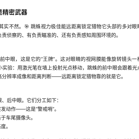
是精密武器
其实不然。🎯 跳蛛视力极佳能远距离锁定猎物它头部的多对眼
负责侦察的、有负责瞄准的、还有负责感知周围环境的。
前中眼
，这是它的“王牌”。这对眼睛的视网膜能像旋转镜头一
小实验：用激光笔在墙上投射光点移动，跳蛛的前中眼会跟着光
高分辨率成像和距离判断
——远距离锁定猎物靠的就是它。
眼、后中眼。它们分工如下：
发动作——这是“警戒哨”。
当于车尾摄像头。
亮度。