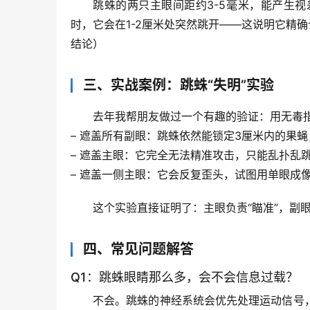
跳蛛的两只主眼间距约3-5毫米，能产生
视
时，它会在1-2厘米处突然跳开——这说明它精
结论）
三、实战案例：跳蛛“失明”实验
去年我帮朋友做过一个有趣的验证：用无毒
– 
遮盖所有副眼
：跳蛛依然能锁定3厘米内的果蝇
– 
遮盖主眼
：它完全无法精准攻击，只能乱扑乱
– 
遮盖一侧主眼
：它会反复歪头，试图用单眼成像
这个实验直接证明了：
主眼负责“瞄准”，副眼
四、常见问题解答
Q1：跳蛛眼睛那么多，会不会信息过载？
不会。跳蛛的神经系统会优先处理
运动信号