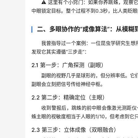
⚠️ 这里有个小窍门：如果你养跳蛛，观察
中眼
锁定目标。整个过程不到0.3秒，比人类眨
二、多眼协作的“成像算法”：从模糊
我曾指导过一个案例：一位昆虫学研究生想
发现它其实遵循“三步走”：
2.1 第一步：广角探测（副眼）
副眼的视野几乎是球形的，但分辨率低。它
副眼会立刻把信号传给神经中枢。
2.2 第二步：精确定位（主眼）
收到警报后，跳蛛的
前中眼
会像激光测距仪
蛛主眼的
视敏度
相当于人眼的1/10，但考虑到
2.3 第三步：立体成像（双眼融合）