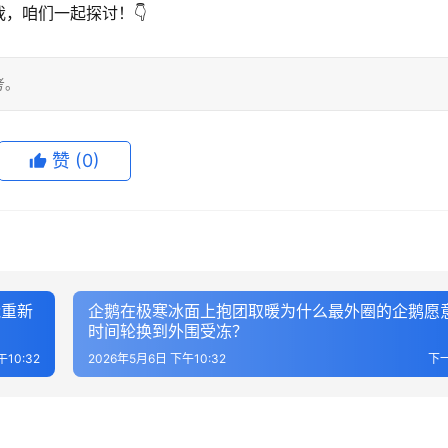
，咱们一起探讨！👇
考。
赞
(0)
能重新
企鹅在极寒冰面上抱团取暖为什么最外圈的企鹅愿
时间轮换到外围受冻？
10:32
2026年5月6日 下午10:32
下