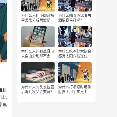
为什么人的小脚趾指
为什么喝啤酒比喝白
甲常常分成两瓣是返
酒更容易打嗝？
祖吗？
为什么人的膝盖骨可
为什么吃冰棍太快会
以自由滑动却不会掉
感觉太阳穴被冻住了
下来？
一样？
为什么人的头发拉直
为什么打喷嚏时用手
定目
后洗几次又会变弯？
肘挡比用手掌更卫
生？
儿比
学黑