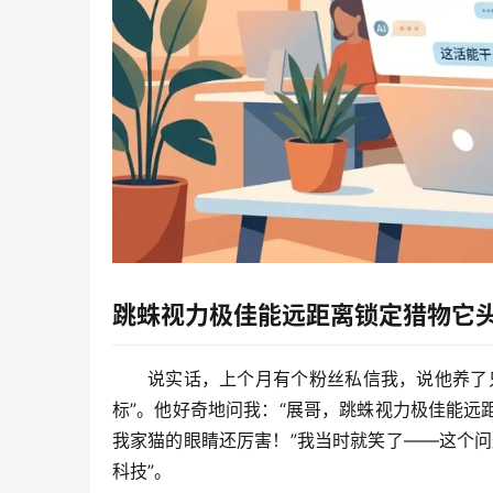
跳蛛视力极佳能远距离锁定猎物它
说实话，上个月有个粉丝私信我，说他养了
标”。他好奇地问我：“展哥，跳蛛视力极佳能
我家猫的眼睛还厉害！”我当时就笑了——这个
科技”。