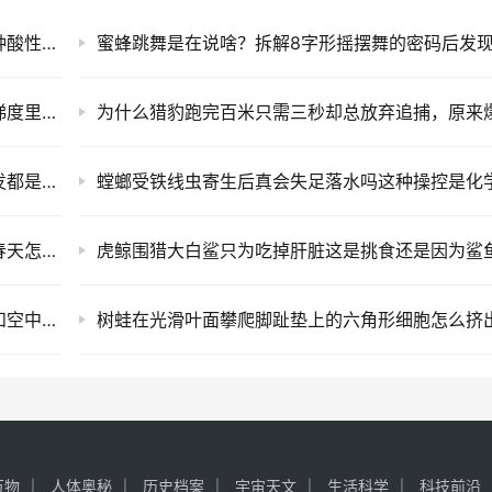
为何针叶林落叶形成的腐殖质会使土壤变酸这种酸性环境对哪些植物有益？
黄石公园大棱镜温泉边缘彩虹色是怎样由温度梯度里不同耐热菌群渲染而成？
北极熊的皮毛看起来是白色难道其实每一根毛发都是透明中空用于聚光？
冬眠的蛙被冻得跟冰棍一样硬但心跳完全停跳春天怎么重新恢复呼吸？
狐獴哨兵放哨时发出不同叫声是面对地面天敌和空中猛禽有不同警报词汇吗？
万物
人体奥秘
历史档案
宇宙天文
生活科学
科技前沿