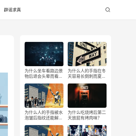
辟谣求真
为什么坐车看路边景
为什么人的手指在冬
物后退会头晕而看前
天容易长倒刺而夏天
方不会？
少？
为什么人的手指被水
为什么吃烧烤后第二
泡皱后指纹还能解锁
天放屁有烤肉味？
手机？