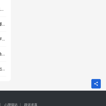
蜜蜂跳舞是在说啥？拆解8字形摇摆舞的密码后发现它们能汇报距离和方向
为什么猎豹跑完百米只需三秒却总放弃追捕，原来爆发之后的体温是致命伤？
螳螂受铁线虫寄生后真会失足落水吗这种操控是化学信号破坏神经系统所致？
虎鲸围猎大白鲨只为吃掉肝脏这是挑食还是因为鲨鱼肝脏富含鲨烯营养极高？
树蛙在光滑叶面攀爬脚趾垫上的六角形细胞怎么挤出黏液产生范德华力？
心理驿站
辟谣求真