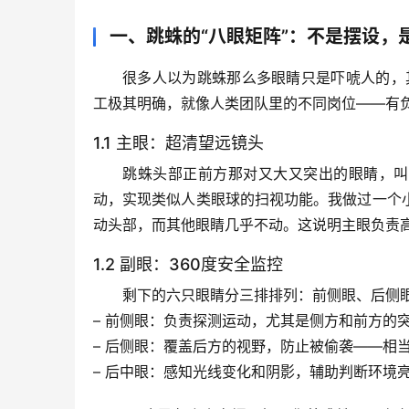
一、跳蛛的“八眼矩阵”：不是摆设，
很多人以为跳蛛那么多眼睛只是吓唬人的，
工极其明确，就像人类团队里的不同岗位——有
1.1 主眼：超清望远镜头
跳蛛头部正前方那对又大又突出的眼睛，叫
动，实现类似人类眼球的扫视功能。我做过一个
动头部，而其他眼睛几乎不动。这说明主眼负责
1.2 副眼：360度安全监控
剩下的六只眼睛分三排排列：前侧眼、后侧
– 
前侧眼
：负责探测运动，尤其是侧方和前方的突
– 
后侧眼
：覆盖后方的视野，防止被偷袭——相
– 
后中眼
：感知光线变化和阴影，辅助判断环境