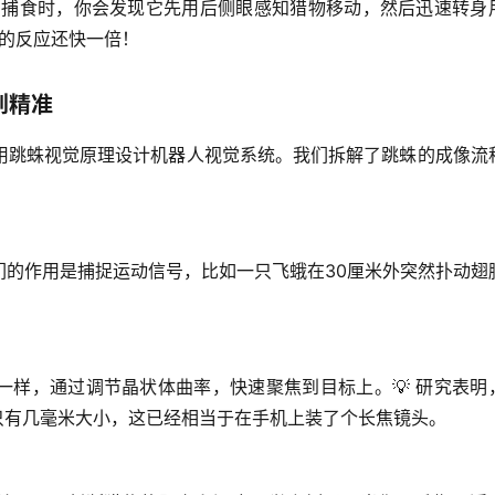
它捕食时，你会发现它先用
后侧眼
感知猎物移动，然后迅速转身
眼的反应还快一倍！
到精准
用跳蛛视觉原理设计机器人视觉系统。我们拆解了跳蛛的成像流
们的作用是
捕捉运动信号
，比如一只飞蛾在30厘米外突然扑动翅
一样，通过调节晶状体曲率，快速聚焦到目标上。💡 研究表明
它只有几毫米大小，这已经相当于在手机上装了个长焦镜头。