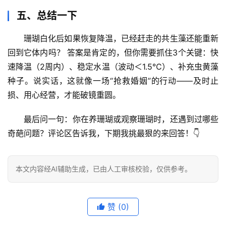
谣
五、总结一下
求
真
珊瑚白化后如果恢复降温，已经赶走的共生藻还能重新
回到它体内吗？
 答案是肯定的，但你需要抓住3个关键：
快
速降温（2周内）、稳定水温（波动＜1.5℃）、补充虫黄藻
种子
。说实话，这就像一场“抢救婚姻”的行动——及时止
损、用心经营，才能破镜重圆。
最后问一句：你在养珊瑚或观察珊瑚时，还遇到过哪些
奇葩问题？评论区告诉我，下期我挑最狠的来回答！👇
本文内容经AI辅助生成，已由人工审核校验，仅供参考。
赞
(0)