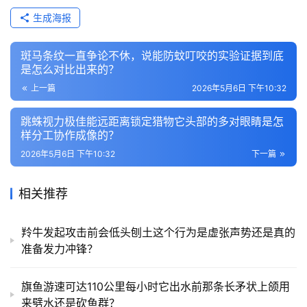
生成海报
斑马条纹一直争论不休，说能防蚊叮咬的实验证据到底
是怎么对比出来的？
上一篇
2026年5月6日 下午10:32
跳蛛视力极佳能远距离锁定猎物它头部的多对眼睛是怎
样分工协作成像的？
2026年5月6日 下午10:32
下一篇
相关推荐
羚牛发起攻击前会低头刨土这个行为是虚张声势还是真的
准备发力冲锋？
旗鱼游速可达110公里每小时它出水前那条长矛状上颌用
来劈水还是砍鱼群？