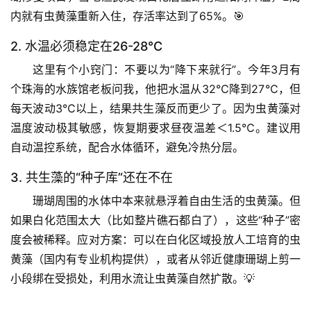
内就有虫黄藻重新入住，存活率达到了65%。🎯
2. 水温必须稳定在26-28℃
这里有个小窍门：不要以为“降下来就行”。今年3月有
个珠海的水族馆老板问我，他把水温从32℃降到27℃，但
每天波动3℃以上，结果共生藻反而更少了。因为虫黄藻对
温度波动极其敏感，
恢复期要求昼夜温差＜1.5℃
。建议用
自动温控系统，配合水体循环，避免冷热分层。
首
3. 共生藻的“种子库”还在不在
页
珊瑚周围的水体中本来就悬浮着自由生活的虫黄藻。但
如果白化范围太大（比如整片礁石都白了），这些“种子”密
专
题
度会被稀释。
应对方案
：可以在白化区域投放人工培育的虫
列
黄藻（国内有专业机构提供），或者从邻近健康珊瑚上剪一
表
小段绑在受损处，利用水流让虫黄藻自然扩散。💡
自