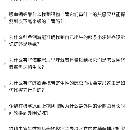
吸血蝙蝠靠什么找到猎物血管它们鼻叶上的热感应器能探
测到皮下毫米级的血管吗？
为什么鲑鱼洄游能准确找到自己出生的那条小溪是靠嗅觉
记忆还是地磁？
为什么有些海底岩层里埋藏着巨量锰结核它们是怎么围绕
着鲨鱼牙齿生长？
为什么有些螳螂会携带寄生性的蠕虫而扭曲变形这虫是如
何操控它行为的？
企鹅在极寒冰面上抱团取暖为什么最外圈的企鹅愿意长时
间轮换到外围受冻？
铁线虫寄生螳螂后会操控宿主去投水它的这种精神控制究