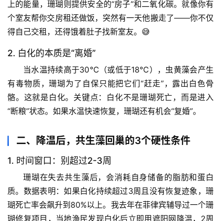
上的能量，珊瑚则提供安全的“房子”和二氧化碳。就像你有
个室友帮你交房租还做饭，突然有一天他搬走了——你不仅
得自己交租，还得饿着肚子找新室友。😅
2. 白化的本质是“离婚”
当水温持续高于30℃（或低于18℃），虫黄藻会产生
有毒物质，珊瑚为了自保只能把它们“赶走”，露出白色骨
骼。这就是白化。
关键点
：白化不是珊瑚死亡，而是进入
“断粮”状态。如果水温快速恢复，珊瑚还有机会“复婚”。
二、降温后，共生藻回巢的3个硬性条件
1. 时间窗口：别超过2-3周
珊瑚在失去共生藻后，会消耗自身储备的脂肪和蛋白
质。
数据表明
：如果白化持续超过3周且没有恢复迹象，珊
瑚死亡率会飙升到80%以上。我去年在菲律宾辅导过一个珊
瑚修复项目，当地渔民发现白化后立即用遮阳网降温，2周