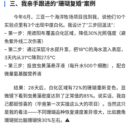
三、我亲手跟进的“珊瑚复婚”案例
然
万
今年6月，三亚一个海洋牧场项目找到我，说他们10个
物
实验点里有3个出现中度白化。我设计了“三步回温法”：
– 
第一步
：用遮阳布覆盖白化区域，降低30%光照强度（避
人
免紫外线二次伤害）
体
– 
第二步
：通过深层冷水提升泵，把18℃的海水混入表层，
奥
秘
3天内从31℃降到27.5℃
– 
第三步
：投放虫黄藻悬浮液（每升水500个细胞），配合
历
微量氨基酸营养液
史
档
结果
：28天后，白化区域有72%的珊瑚重新变色，显
案
微镜下看到虫黄藻密度达到了正常值的85%。说实话，我自
己都挺惊喜的（毕竟第一次实操这么大的项目）。当然这只
宇
是我的看法——不同珊瑚品种恢复速度差异很大，比如鹿角
宙
珊瑚就比脑珊瑚快30%左右。⚠️
天