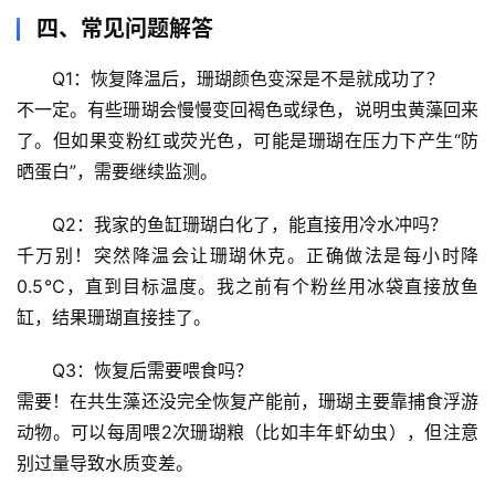
文
四、常见问题解答
生
Q1：恢复降温后，珊瑚颜色变深是不是就成功了？
活
不一定。有些珊瑚会慢慢变回褐色或绿色，说明虫黄藻回来
科
了。但如果变粉红或荧光色，可能是珊瑚在压力下产生“防
学
晒蛋白”，需要继续监测。
科
Q2：我家的鱼缸珊瑚白化了，能直接用冷水冲吗？
技
千万别！突然降温会让珊瑚休克。正确做法是每小时降
前
沿
0.5℃，直到目标温度。我之前有个粉丝用冰袋直接放鱼
缸，结果珊瑚直接挂了。
心
Q3：恢复后需要喂食吗？
理
驿
需要！在共生藻还没完全恢复产能前，珊瑚主要靠捕食浮游
站
动物。可以每周喂2次珊瑚粮（比如丰年虾幼虫），但注意
别过量导致水质变差。
辟