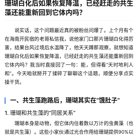
珊瑚白化后如果恢复降温，已经赶走的共生
藻还能重新回到它体内吗？
说实话，这个问题最近真的被粉丝问爆了。上个月有个
在海南开民宿的老哥私信我，说他家门口那片珊瑚白化得厉
害，结果台风过境后水温降了，他天天蹲那观察，就想知道
珊瑚白化后如果恢复降温，已经赶走的共生藻还能重新回到
它体内吗
？我当时直接回了一句：能，但得看“天时地利人
和”。今天咱就掰开了揉碎了聊聊这个话题，顺便分享点实
操干货。
一、共生藻跑路后，珊瑚其实在“饿肚子”
1. 珊瑚和共生藻的“同居关系”
珊瑚本身是动物，但它体内住着数以万计的虫黄藻（也
就是共生藻）。这些小家伙通过光合作用给珊瑚提供90%以