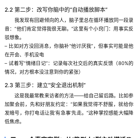
2.2 第二步：改写你脑中的“自动播放脚本”
我发现有回避倾向的人，脑子里总在循环播放同一段录
首
音：“他们肯定觉得我很无聊。”这里有个小窍门：
用事实反
页
驳想象
。
– 比如对方没回消息，你脑补“他讨厌我”，但事实可能是他
专
在开会、手机没电
题
– 试着写“情绪日记”：记录每次社交后的真实反馈（80%的
列
情况，对方根本没注意到你的紧张）
表
2.3 第三步：建立“安全退出机制”
自
这是我最常教来访者的方法——
给自己留后路
。比如参
然
加聚会前，先和好朋友约定：“如果我觉得不舒服，就给你
万
发暗号，你打电话让我‘有急事’先走。”这种掌控感能大幅降
物
低焦虑。
人