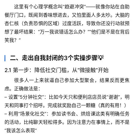
这里有个心理学概念叫
“趋避冲突”
——就像你站在自助
餐厅门口，既闻到香味想进去，又怕里面人多太吵。大脑的
杏仁核（负责恐惧的区域）过度活跃，导致你还没行动就预
想了最坏结果：“万一我说错话怎么办？”“他们是不是在背后
笑我？”
二、走出自我封闭的3个实操步骤💡
2.1 第一步：降低社交门槛，从“微接触”开始
很多人一上来就逼自己参加大型聚会，结果反而更焦
虑。正确做法是：
– 
设置“5分钟社交”
：比如今天只和便利店店员说“谢谢”，明
天和同事打个招呼。完成就奖励自己一颗糖（真的有用！）
– 
利用“场景化社交”
：参加读书会、烘焙课这类有明确任务
的活动，比纯聊天轻松得多。因为注意力在事情上，而不是
“我该怎么表现”