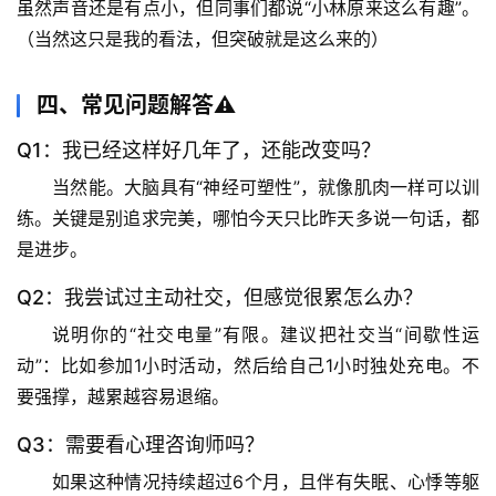
虽然声音还是有点小，但同事们都说“小林原来这么有趣”。
（当然这只是我的看法，但突破就是这么来的）
科
技
前
四、常见问题解答⚠️
沿
Q1：我已经这样好几年了，还能改变吗？
心
当然能
。大脑具有“神经可塑性”，就像肌肉一样可以训
理
练。关键是别追求完美，哪怕今天只比昨天多说一句话，都
驿
是进步。
站
Q2：我尝试过主动社交，但感觉很累怎么办？
辟
说明你的“社交电量”有限
。建议把社交当“间歇性运
谣
动”：比如参加1小时活动，然后给自己1小时独处充电。不
求
要强撑，越累越容易退缩。
真
Q3：需要看心理咨询师吗？
如果这种情况持续超过6个月，且伴有失眠、心悸等躯