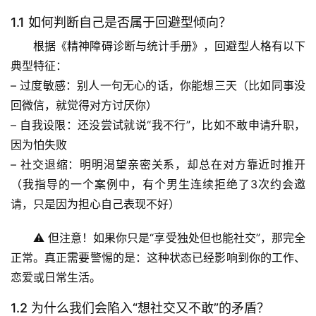
1.1 如何判断自己是否属于回避型倾向？
根据《精神障碍诊断与统计手册》，回避型人格有以下
典型特征：
– 
过度敏感
：别人一句无心的话，你能想三天（比如同事没
回微信，就觉得对方讨厌你）
– 
自我设限
：还没尝试就说“我不行”，比如不敢申请升职，
因为怕失败
– 
社交退缩
：明明渴望亲密关系，却总在对方靠近时推开
（我指导的一个案例中，有个男生连续拒绝了3次约会邀
请，只是因为担心自己表现不好）
⚠️ 但注意！如果你只是“享受独处但也能社交”，那完全
正常。真正需要警惕的是：
这种状态已经影响到你的工作、
恋爱或日常生活
。
1.2 为什么我们会陷入“想社交又不敢”的矛盾？