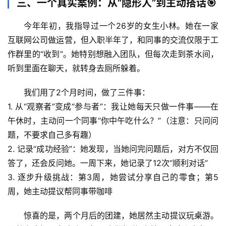
体
三、一个真实案例：从“隐形人”到主动搭话🎯
奥
秘
今年年初，我指导过一个26岁的女生小林。她在一家
互联网公司做运营，但入职半年了，和同事的交流仅限于工
历
作群里的“收到”。她特别想融入团队，但每次走到茶水间，
史
听到里面在聊天，就转身去厕所躲着。
档
案
我们用了2个月时间，做了三件事：
1. 
从“观察者”变成“参与者”
：我让她每天只做一件事——在
宇
午休时，主动问一个同事“你中午吃什么？”（注意：只问问
宙
题，不要求自己多有趣）
天
2. 
记录“成功经验”
：她发现，当她问完问题后，对方不仅回
文
答了，还会反问她。一周下来，她记录了12次“顺利对话”
3. 
逐步升级挑战
：第3周，她尝试分享自己的零食；第5
生
周，她主动提议帮同事带咖啡
活
科
惊喜的是
，两个月后的团建，她居然主动提议玩桌游。
学