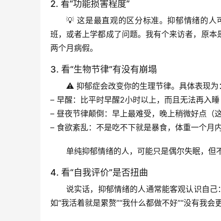
2. 看“功能损害程度”
💡 这是最直观的区分标准。抑郁情绪的
班，或者上学都成了问题。我有个来访者，原本
两个月病假。
3. 看“生物节律”有没有崩塌
⚠️ 抑郁症会改变你的生理节律。具体表现为
– 
早醒
：比平时早醒2小时以上，而且无法再入睡
– 
昼夜节律颠倒
：早上最难受，晚上稍微好点（这
– 
食欲紊乱
：不是吃不下就是暴食，体重一个月内
单纯抑郁情绪的人，可能只是偶尔失眠，但
4. 看“自我评价”是否扭曲
说实话，抑郁情绪的人通常能客观认识自己：
如“我活着就是累赘”“我什么都做不好”“没有我