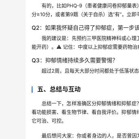
有的，比如PHQ-9（患者健康问卷抑郁量
分≥10分，或者第9题（关于自杀）选“有”，立
Q2：如果我怀疑自己得了抑郁症，第一步
我的建议是：先预约三甲医院精神科或心理
能开药）。⚠️ 记住：中度以上抑郁症需要药物
Q3：抑郁情绪持续多久需要警惕？
超过2周
，且每天大部分时间都处于低落状态
五、总结与互动
总结一下，怎样准确区分抑郁情绪和抑郁症
看功能损害、看生物节律、看自我评价
。抑郁情
它可治、可控。
最后想问大家：你或者身边的人，是否曾因