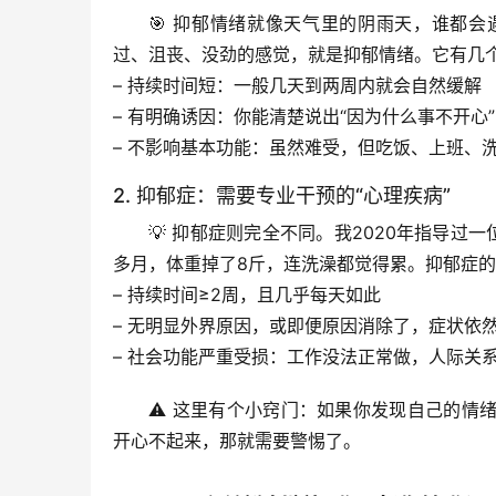
🎯 抑郁情绪就像天气里的阴雨天，谁都
过、沮丧、没劲的感觉，就是抑郁情绪。它有几
– 
持续时间短
：一般几天到两周内就会自然缓解
– 
有明确诱因
：你能清楚说出“因为什么事不开心”
– 
不影响基本功能
：虽然难受，但吃饭、上班、
2. 抑郁症：需要专业干预的“心理疾病”
💡 抑郁症则完全不同。我2020年指导过
多月，体重掉了8斤，连洗澡都觉得累。抑郁症
– 
持续时间≥2周
，且几乎每天如此
– 
无明显外界原因
，或即便原因消除了，症状依
– 
社会功能严重受损
：工作没法正常做，人际关
⚠️ 这里有个小窍门：如果你发现自己的
开心不起来，那就需要警惕了。