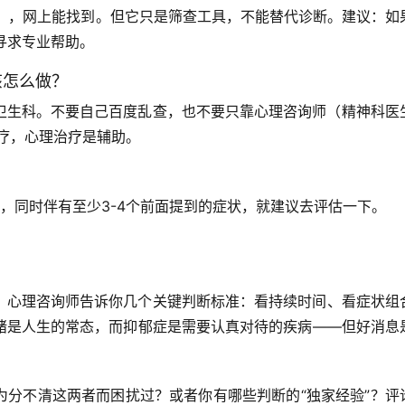
表），网上能找到。但它只是筛查工具，不能替代诊断。
建议：如
即寻求专业帮助。
该怎么做？
卫生科。不要自己百度乱查，也不要只靠心理咨询师（精神科医
治疗，心理治疗是辅助。
，同时伴有至少3-4个前面提到的症状，就建议去评估一下。
？心理咨询师告诉你几个关键判断标准：
看持续时间、看症状组
绪是人生的常态，而抑郁症是需要认真对待的疾病——但好消息
为分不清这两者而困扰过？或者你有哪些判断的“独家经验”？评