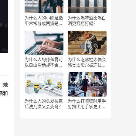
为什么人的小脚趾指
为什么喝啤酒比喝白
甲常常分成两瓣是返
酒更容易打嗝？
祖吗？
为什么人的膝盖骨可
为什么吃冰棍太快会
以自由滑动却不会掉
感觉太阳穴被冻住了
下来？
一样？
，她
绪和
为什么人的头发拉直
为什么打喷嚏时用手
后洗几次又会变弯？
肘挡比用手掌更卫
生？