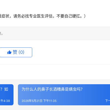
重症状，请务必找专业医生评估，不要自己硬扛。）
考。
赞
(0)
吗？如
为什么人的鼻子长酒糟鼻是螨虫吗？
午4:38
2026年5月21日 下午11:35
下