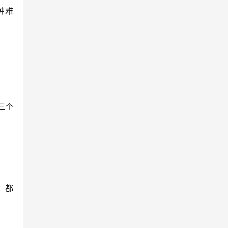
种难
三个
）都