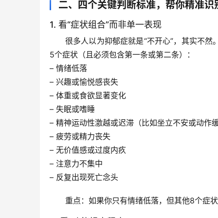
二、四个关键判断标准，帮你精准识
1. 看“症状组合”而非单一表现
很多人以为抑郁症就是“不开心”，其实不
5个症状（且必须包含第一条或第二条）：
– 情绪低落
– 兴趣或愉悦感丧失
– 体重或食欲显著变化
– 失眠或嗜睡
– 精神运动性激越或迟滞（比如坐立不安或动作
– 疲劳或精力丧失
– 无价值感或过度内疚
– 注意力不集中
– 反复出现死亡念头
重点
：如果你只有情绪低落，但其他8个症状