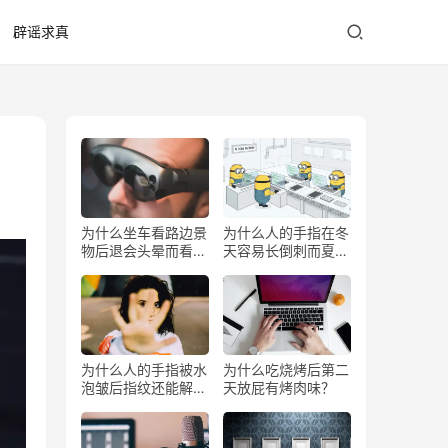
辟谣求真
为什么坐车看路边景
为什么人的手指在冬
物后退会头晕而看前
天容易长倒刺而夏天
方不会？
少？
为什么人的手指被水
为什么吃烧烤后第二
泡皱后指纹还能解锁
天放屁有烤肉味？
手机？