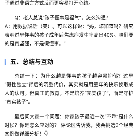
子通过非语言方式反而更容易打开心结。
驿
站
Q：老人总说“孩子懂事是福气”，怎么沟通？
A：用数据说话（笑）。可以这样说：“妈，您知道吗？研究
辟
表明过早懂事的孩子成年后焦虑症发生率高出40%。咱们要
谣
的是真坚强，不是假懂事。”
求
真
五、总结与互动
总结一下：
为什么越是懂事的孩子越容易抑郁？过早
“假性独立”背后的沉重代价
，其实就是用童年的快乐换取成
人的认可。但真正的教育，不是培养“完美孩子”，而是守护
“真实孩子”。
最后问大家一个问题：
你家孩子最近一次“不乖”是什么
时候？你是怎么应对的？
 评论区告诉我，我会挑选3个经典
案例做详细分析！👇