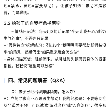
色=紧急，黄色=需要帮助）。让孩子知道：求助不是软
宇
弱，而是聪明。
宙
天
3.2 给孩子的自我疗愈指南💡
文
– 
情绪日记法
：每天用3句话记录“今天让我开心/难过/
生气的事”，不评判只记录
生
– 
“假性独立”拆解练习
：列出3个“我明明需要帮助却假装没
活
事”的场景，然后写出“如果重来我会怎么做”
科
学
– 
身体扫描冥想
：睡前闭眼，从脚趾到头顶感受身体的紧张
部位，轻轻说“这里可以放松”
科
技
四、常见问题解答（Q&A）
前
沿
Q：孩子已经出现抑郁倾向，怎么办？
A：立刻寻求专业心理医生帮助！我的经验是：
不要等到症
心
状严重才干预
。可以试试“游戏治疗”或“沙盘治疗”，很多孩
理