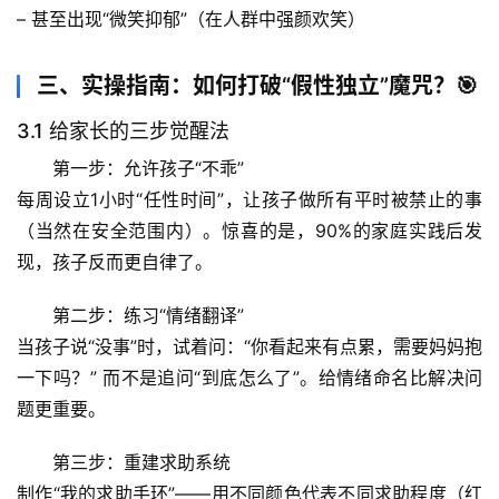
题
– 甚至出现“微笑抑郁”（在人群中强颜欢笑）
列
表
三、实操指南：如何打破“假性独立”魔咒？🎯
自
3.1 给家长的三步觉醒法
然
第一步：允许孩子“不乖”
万
物
每周设立1小时“任性时间”，让孩子做所有平时被禁止的事
（当然在安全范围内）。惊喜的是，90%的家庭实践后发
人
现，孩子反而更自律了。
体
奥
第二步：练习“情绪翻译”
秘
当孩子说“没事”时，试着问：“你看起来有点累，需要妈妈抱
一下吗？” 而不是追问“到底怎么了”。
给情绪命名
比解决问
历
题更重要。
史
档
第三步：重建求助系统
案
制作“我的求助手环”——用不同颜色代表不同求助程度（红