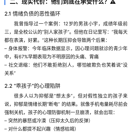
二、现实代价：他们到底在承受什么？⚠️
2.1 情绪负债的恶性循环
我曾指导过一个案例：12岁的男孩小宇，成绩年级前
三，是全校公认的“别人家孩子”。但他在日记里写：“我每天
都在表演，好累。”这种长期压抑会导致两个后果：
– 
身体报警
：今年临床数据显示，因心理问题就诊的青少年
中，有67%早期表现为不明原因的头痛、胃痛
– 
社交退缩
：他们不敢拒绝别人，哪怕被欺负也笑着说“没
关系”
2.2 “乖孩子”的心理陷阱
很多人以为抑郁是“想太多”，但对假性独立的孩子来
首
说，抑郁是
情绪长期“断电”
 的结果。就像手机电量耗尽前会
页
强制关机，孩子的心理防御机制一旦崩溃，就会出现：
– 突然的暴怒或冷漠（压抑太久后的反弹）
专
– 对什么都提不起兴趣（情感枯竭）