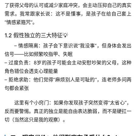
了获得父母的认可或减少家庭冲突，会主动压抑自己的真实
需求。我常跟家长说：这不是懂事，是孩子在给自己套上
“情感紧箍咒”。
1.2 假性独立的三大特征💡
– 
情感隔离
：孩子会下意识说“我没事”，但身体会发出
信号——比如频繁咬指甲、失眠
– 
过度负责
：8岁的孩子可能会主动安慰吵架的父母，这种
角色错位会透支心理能量
– 
拒绝求助
：他们觉得“麻烦别人是可耻的”，连老师多问两
句都会紧张
这里有个小窍门：如果你发现孩子突然变得“太省心”，
反而要警惕。
真正的独立是能自由表达脆弱，而不是硬扛一
切
（当然这只是我的观察）。