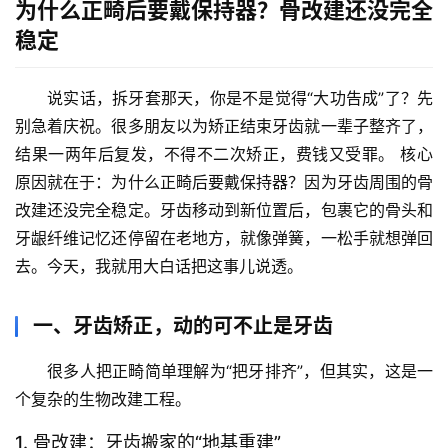
为什么正畸后要戴保持器？骨改建还没完全
稳定
说实话，拆牙套那天，你是不是觉得“大功告成”了？先
别急着庆祝。
很多朋友以为矫正结束牙齿就一辈子整齐了，
结果一两年后复发，不得不二次矫正，费钱又受罪。
 核心
原因就在于：
为什么正畸后要戴保持器？因为牙齿周围的骨
改建还没完全稳定
。牙齿移动到新位置后，包裹它的骨头和
牙龈纤维记忆还停留在老地方，就像弹簧，一松手就想弹回
去。今天，我就用大白话把这事儿说透。
一、牙齿矫正，动的可不止是牙齿
很多人把正畸简单理解为“把牙排齐”，但其实，这是一
个复杂的生物改建工程。
1. 骨改建：牙齿搬家的“地基重建”