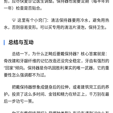
剪
，应尽快复诊让医生调整。保持器也需要定期（每半年到
一年）检查是否贴合。
辟
谣
💡 
这里有个小窍门
：清洁保持器要用冷水，避免用热
求
水，否则容易变形。可以买专用的清洁片浸泡，保持卫生。
真
总结与互动
总结一下，
为什么正畸后要戴保持器？核心答案就是：
骨改建和牙龈纤维的记忆改造还没完全稳定
，牙齿有强烈的
“回家”倾向。保持器是你巩固胜利果实的唯一武器，它的重
要性怎么强调都不为过。
把戴保持器想象成健身后的拉伸，或者建筑完工后的养
护。投资了这么多时间、金钱和精力在矫正上，千万别在最
后一步功亏一篑。