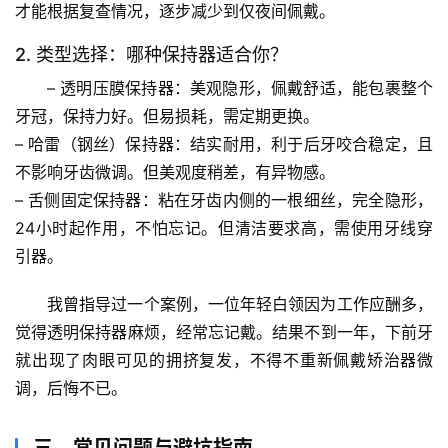
才能根据复查情况，逐步减少到仅夜间佩戴。
自
2. 类型选择：哪种保持器适合你？
然
– 
透明压膜保持器
：美观隐形，佩戴舒适，能包裹整个
万
牙冠，保持力好。但易损耗，需定期更换。
物
– 
哈雷（钢丝）保持器
：结实耐用，利于后牙咬合稳定，且
不影响牙齿微调。但美观度稍差，有异物感。
人
体
– 
舌侧固定保持器
：粘在牙齿内侧的一根细丝，完全隐形，
奥
24小时起作用，不怕忘记。但清洁要求高，需使用牙线穿
秘
引器。
历
我曾指导过一个案例，一位年轻白领因为工作应酬多，
史
觉得透明保持器麻烦，经常忘记戴。
结果不到一年，下前牙
档
就出现了肉眼可见的拥挤复发
，不得不重新佩戴矫治器微
案
调，后悔不已。
宇
三、常见问题与避坑指南