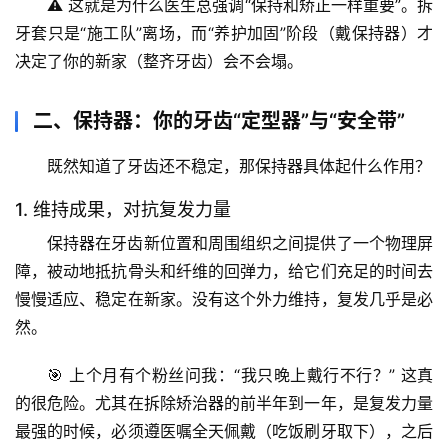
⚠️ 
这就是为什么医生总强调“保持和矫正一样重要”
。拆
牙套只是“施工队”离场，而“养护加固”阶段（戴保持器）才
决定了你的新家（整齐牙齿）会不会塌。
二、保持器：你的牙齿“定型器”与“安全带”
既然知道了牙齿还不稳定，那保持器具体起什么作用？
1. 维持成果，对抗复发力量
保持器在牙齿新位置和周围组织之间提供了一个物理屏
障，
被动地抵抗骨头和纤维的回弹力
，给它们充足的时间去
首
慢慢适应、稳定在新家。没有这个外力维持，复发几乎是必
页
然。
专
🎯 
上个月有个粉丝问我
：“我只晚上戴行不行？” 这真
题
的很危险。尤其在拆除矫治器的前半年到一年，是复发力量
列
最强的时候，
必须遵医嘱全天佩戴（吃饭刷牙取下）
，之后
表