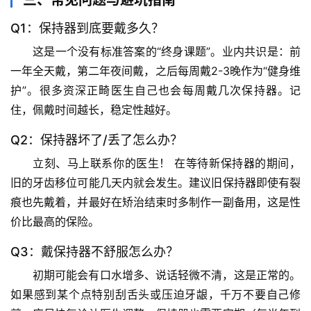
宙
天
Q1：保持器到底要戴多久？
文
这是一个没有标准答案的“终身课题”。业内共识是：
前
一年全天戴，第二年夜间戴，之后每周戴2-3晚作为“健身维
生
护”
。很多资深正畸医生自己也会每周戴几次保持器。记
活
科
住，
佩戴时间越长，稳定性越好
。
学
Q2：保持器坏了/丢了怎么办？
立刻、马上联系你的医生！
 在等待新保持器的期间，
科
技
旧的牙齿移位可能几天内就会发生。建议旧保持器即使有裂
前
痕也先戴着，并
最好在矫治结束时多制作一副备用
，这是性
沿
价比最高的保险。
Q3：戴保持器不舒服怎么办？
心
理
初期可能会有口水增多、说话轻微不清，这是正常的。
驿
如果感到某个点特别刮舌头或压迫牙龈，
千万不要自己修
站