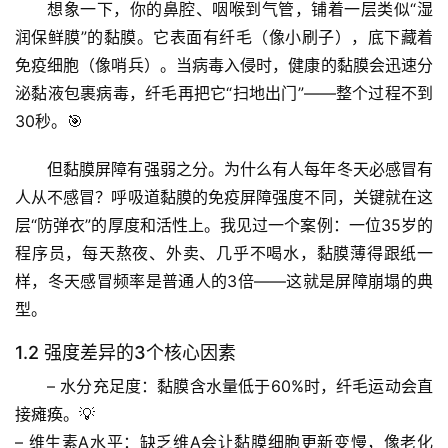
想象一下，你的鼻腔、咽喉到气管，铺着一层类似“湿
润保鲜膜”的黏膜。它表面有纤毛（像小刷子），底下藏着
免疫细胞（像哨兵）。当病毒入侵时，健康的黏膜会迅速分
泌黏液包裹病毒，纤毛再把它“扫地出门”——整个过程不到
30秒。🎯
但黏膜屏障有强弱之分。
为什么有人每年冬天必感冒有
人从不感冒？呼吸道黏膜的免疫屏障强度不同
，关键就在这
层“防弹衣”的厚度和活性上。我见过一个案例：一位35岁的
程序员，每天熬夜、外卖、几乎不喝水，黏膜薄得跟纸一
样，冬天感冒频率是普通人的3倍——这就是屏障崩塌的典
型。
1.2 强度差异的3个核心因素
– 
水分充足度
：黏膜含水量低于60%时，纤毛运动会直
接瘫痪。💡
– 
维生素A水平
：缺乏维A会让黏膜细胞更新变慢，像老化