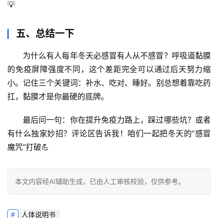
💡
五、总结一下
为什么有人每年冬天必感冒有人从不感冒？呼吸道黏膜
的免疫屏障强度不同
，这个差距完全可以通过后天努力缩
小。记住三个关键词：
补水、吃对、睡好
。别总想着靠吃药
扛，黏膜才是你最硬的底牌。
最后问一句：你在提升免疫力路上，踩过哪些坑？或者
有什么独家妙招？评论区告诉我！咱们一起把冬天的“感冒
魔咒”打破💪
本文内容经AI辅助生成，已由人工审核校验，仅供参考。
人体说明书