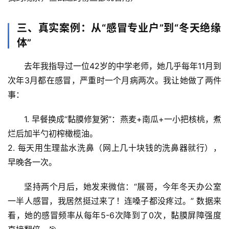
历
史
档
三、真实案例：从“感冒专业户”到“冬天绝缘
案
体”
去年我指导过一位42岁的中学老师，她几乎每年11月到
宇
宙
次年3月都在感冒，严重时一个月病两次。我让她做了两件
天
事：
文
1. 
早餐换成“黏膜修复粥”
：燕麦+南瓜+一小把核桃，煮
生
烂后加半勺初榨橄榄油。
活
2. 
每天用生理盐水洗鼻
（网上几十块钱的洗鼻器就行），
科
早晚各一次。
学
坚持两个月后，她发来微信：“展哥，今年冬天办公室
科
一半人感冒，我居然挺过来了！连嗓子都没疼过。” 数据来
技
看，她的感冒频率从每年5-6次降到了0次，黏膜屏障强度
前