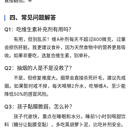
直接翻倍。🎯
沿
四、常见问题解答
心
理
Q1：吃维生素补充剂有用吗？
驿
有用，但别乱买！维A补剂每天不超过800微克，过量
站
会损伤肝脏。我更建议食补，因为天然食物中的营养更易吸
辟
收。如果非要吃，选复合维生素，别单补。
谣
Q2：抽烟的人是不是没救了？
求
真
不是，但修复难度大。烟草会直接杀死纤毛，建议先戒
烟。如果暂时戒不掉，每天喝够2升水，吃够维A，至少能
降低50%的感冒风险。
Q3：孩子黏膜脆弱，怎么补？
孩子代谢快，重点在睡眠和水分。睡前1小时别喝甜饮
料（糖分让黏膜变黏），多吃蒸胡萝卜泥，比吃补剂安全。