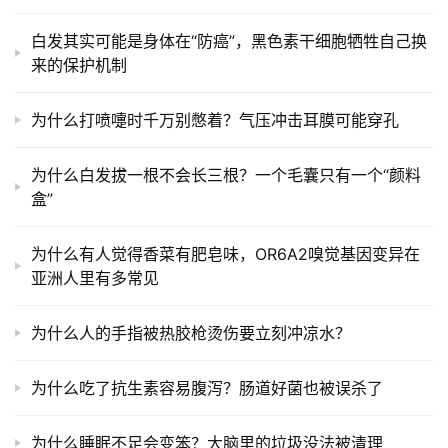
白发其实可能是身体在“防癌”，黑色素干细胞牺牲自己换
来的保护机制
为什么打喷嚏时千万别憋着？气压冲击耳膜可能穿孔
为什么白发拔一根不会长三根？一个毛囊只有一个“颜料
盒”
为什么有人觉得香菜有肥皂味，OR6A2嗅觉基因变异在
亚洲人里有多常见
为什么人的手指被热胶枪烫伤要立刻冲凉水？
为什么吃了抗生素容易腹泻？肠道好菌也被误杀了
为什么睡眠不足会变笨？大脑里的垃圾没法被清理