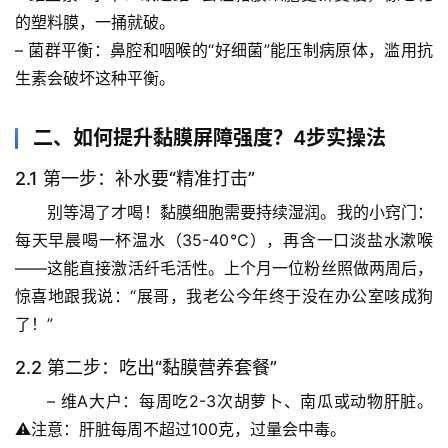
的塑料膜，一捅就破。
– 
菌群平衡
：鼻腔和咽喉的“好细菌”能压制病原体，滥用抗
生素会破坏这种平衡。
二、如何提升黏膜屏障强度？4步实操法
2.1 第一步：补水要“精准打击”
别等渴了才喝！黏膜细胞需要持续湿润。
我的小窍门
：
每天早晨喝一杯温水（35-40℃），再含一口淡盐水漱喉
——这能直接激活纤毛活性。上个月一位粉丝照做两周后，
惊喜地跟我说：“展哥，我老公今年终于没在办公室咳成狗
了！”
2.2 第二步：吃出“黏膜营养套餐”
– 
维A大户
：每周吃2-3次胡萝卜、南瓜或动物肝脏。
⚠️注意：肝脏每周不超过100克，过量会中毒。
首