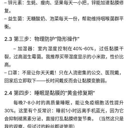
– 
锌元素
：生蚝、瘦肉、坚果每天一小把，锌能加速黏膜修
页
复。
– 
益生菌
：无糖酸奶、泡菜每天一份，帮助维持咽喉菌群平
专
衡。
题
列
2.3 第三步：物理防护“隐形操作”
表
– 
加湿器
：室内湿度控制在40%-60%，过低黏膜干
自
裂，过高滋生霉菌。我推荐买带湿度显示的小米款，性价比
然
高。
万
– 
口罩
：不是让你天天戴！只在人流密集的公交、医院戴，
物
回家后立即取下——长时间戴反而会让黏膜变脆弱。
人
2.4 第四步：睡眠是黏膜的“黄金修复期”
体
每晚7-8小时的高质量睡眠，能让免疫细胞活性提升
奥
30%。
这里有个反常识
：睡前1小时远离手机蓝光，因为它
秘
会抑制褪黑素分泌，直接打乱黏膜修复节奏。（当然这只是
我的观察，但试过的粉丝都说管用）