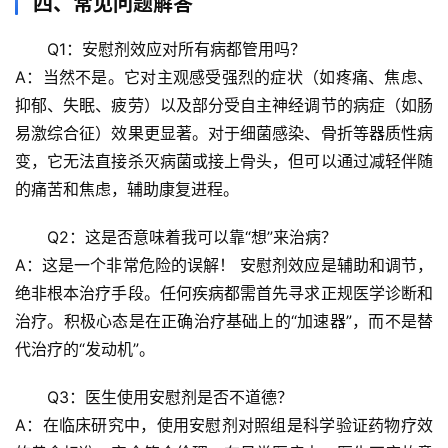
四、常见问题解答
驿
站
Q1：安慰剂效应对所有病都管用吗？
A：当然不是。它对主观感受强烈的症状（如疼痛、焦虑、
辟
抑郁、失眠、疲劳）以及部分受自主神经调节的病症（如肠
谣
易激综合征）效果更显著。对于细菌感染、骨折等器质性病
求
变，它无法直接杀灭病菌或接上骨头，但可以通过减轻伴随
真
的痛苦和焦虑，
辅助康复进程
。
Q2：这是否意味着我可以靠“想”来治病？
A：
这是一个非常危险的误解！
 安慰剂效应是
辅助
和
调节
，
绝非根本治疗手段。任何疾病都需首先寻求正规医学诊断和
治疗。积极心态是在正确治疗基础上的“加速器”，而不是替
代治疗的“发动机”。
Q3：医生使用安慰剂是否不道德？
A：在临床研究中，使用安慰剂对照组是科学验证药物疗效