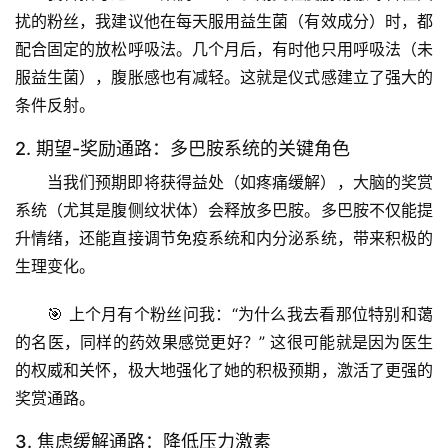
扰的粉丝，我建议他在每天服用益生菌（有效成分）时，都
配合固定的放松呼吸法。几个月后，有时他只用呼吸法（未
服益生菌），腹胀感也有减轻。这就是仪式感建立了强大的
条件反射。
2. 期望-奖励通路：多巴胺系统的关键角色
当我们预期即将获得益处（如疼痛缓解），大脑的奖赏
系统（尤其是腹侧纹状体）会释放多巴胺。多巴胺不仅能提
升情绪，还能直接
调节免疫系统和内分泌系统
，带来积极的
生理变化。
🎯 
上个月有个粉丝问我
：“为什么我去看那位特别和蔼
的名医，同样的药效果感觉更好？” 这很可能就是因为
医生
首
的权威和关怀
，极大地强化了她的积极预期，激活了更强的
页
奖赏通路。
专
3. 焦虑缓解通路：降低压力激素