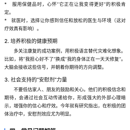
*   服用保健品时，
心怀“它正在让我变得更好”的积极肯
宇
定
。
宙
*   就医时，选择让你感到信任和放松的医生与环境（这对
天
疗效真有影响）。
文
2. 培养积极的健康预期
生
多关注康复的成功案例，用积极语言替代灾难化想象。
活
比如，将“我担心好不了”换成“我的身体正在一天天修复”。
科
大脑会接收这些信号，并朝着你期待的方向调整。
学
3. 社会支持的“安慰剂”力量
科
不要低估家人、朋友的鼓励和关心。他们的积极信念和
技
期待，会通过社会互动传递给你，形成强大的外部心理暗
前
示，增强你的信心和疗效。今年就有研究指出，在积极的团
沿
体治疗中，安慰剂效应尤为明显。
心
理