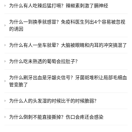
为什么有人吃辣后猛打嗝？辣椒素刺激了膈神经
为什么一到换季就感冒？免疫科医生列出4个容易被忽视
的诱因
为什么有人一坐车就晕？大脑被眼睛和内耳的冲突搞混了
为什么吃未熟透的葡萄会拉肚子？
为什么刷牙出血是牙龈炎信号？牙菌斑堆积让局部毛细血
管变脆了
为什么人的头发湿的时候比干的时候脆弱？
为什么倒刺不能直接撕掉？伤口会疼还会感染