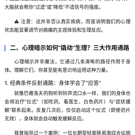
大脑就会帮你“过滤”或“降低”不适信号的强度。
⚠️ 注意：这并非否认真实疾病，而是说明我们的心理
状态能显著调节对病痛的
主观体验和生理反应
。
二、心理暗示如何“撬动”生理？三大作用通路
心理暗示并非魔法，它通过几条清晰的路径作用于身
体。理解它们，你甚至能有意识地运用这种力量。
1. 经典条件反射通路：身体学会了“应答”
就像巴甫洛夫的狗听到铃声流口水一样，我们的身体也
会将治疗“仪式”（如吃药、看医生、白色药片）与“症状缓
解”联系起来。反复几次后，仅仅启动这个仪式（即使药片
无效），身体就会自动触发缓解反应。
我曾指导过一个案例
：一位长期受轻度肠易激综合征困