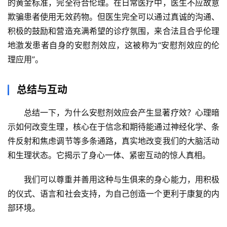
的黄金标准，完全符合伦理。在日常医疗中，医生
不应故意
欺骗患者
使用无效药物。但医生完全可以通过
真诚的沟通、
积极的鼓励和营造充满希望的诊疗氛围
，来合法且合乎伦理
地激发患者自身的安慰剂效应，这被称为“安慰剂效应的伦
理应用”。
总结与互动
总结一下，
为什么安慰剂效应会产生显著疗效？心理暗
示如何改变生理
，核心在于
信念和期待能通过神经化学、条
件反射和焦虑调节等多条通路，真实地改变我们的大脑活动
和生理状态
。它揭示了身心一体、紧密互动的惊人真相。
我们可以尊重并善用这种与生俱来的身心能力，用积极
的仪式、语言和社会支持，为自己创造一个更利于康复的内
部环境。