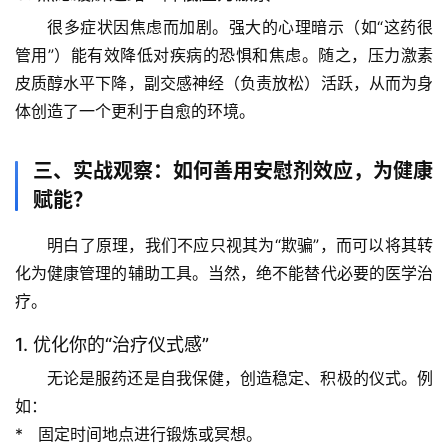
题
很多症状因焦虑而加剧。强大的心理暗示（如“这药很
列
表
管用”）能有效降低对疾病的恐惧和焦虑。随之，压力激素
皮质醇水平下降，副交感神经（负责放松）活跃，从而为身
自
体创造了一个更利于自愈的环境。
然
万
三、实战观察：如何善用安慰剂效应，为健康
物
赋能？
人
明白了原理，我们不应只视其为“欺骗”，而可以将其转
体
化为健康管理的辅助工具。当然，
绝不能替代必要的医学治
奥
疗
。
秘
1. 优化你的“治疗仪式感”
历
无论是服药还是自我保健，创造稳定、积极的仪式。例
史
如：
档
案
*   
固定时间地点
进行锻炼或冥想。