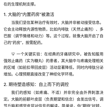
在的生理机制支撑。
1. 大脑的“内置药房”被激活
当我们
坚信
某种治疗有效时，大脑并非被动接受信息。
它会主动释放内源性物质，比如内啡肽（天然止痛剂）、多
巴胺（调节情绪和动力）等。这个过程，就像大脑开启了自
己的“药房”，按需配药。
💡 
一个关键实验
：在经典的牙痛研究中，被告知服用
强效止痛药（实为糖丸）的患者，其大脑中与疼痛处理相关
的区域（如前扣带回皮层）活动显著降低，同时内啡肽分泌
增加。
心理预期直接改变了神经化学环境
。
2. 期待塑造感知：自上而下的调控
我们的感知（如疼痛、不适）并非完全由外界刺激决
定。大脑的
前额叶皮层
（负责期望和信念）会发出信号，调
节丘脑和感觉皮层对信号的解读。简单说，你“期待”好转，