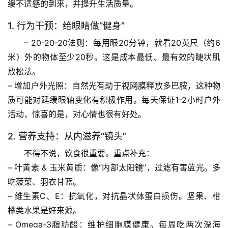
缓不适感的到来，并提升生活质量。
物
1. 行为干预：给眼睛做“健身”
人
– 
20-20-20法则
：每用眼20分钟，就看20英尺（约6
体
奥
米）外的物体至少20秒。这是成本最低、最有效的睫状肌
秘
放松法。
– 
增加户外光照
：自然光有助于视网膜释放多巴胺，这种物
历
质可能对延缓眼轴变化有积极作用。每天保证1-2小时户外
史
活动，惊喜的是，对心情也很有好处。
档
案
2. 营养支持：从内滋养“镜头”
不得不说，饮食很重要。重点补充：
宇
– 
叶黄素 & 玉米黄质
：像“内部太阳镜”，过滤有害蓝光。多
宙
吃菠菜、羽衣甘蓝。
天
– 
维生素C、E
：抗氧化，对抗晶状体蛋白损伤。坚果、柑
文
橘类水果是好来源。
– 
Omega-3脂肪酸
：维护细胞膜健康。每周吃两次深海
生