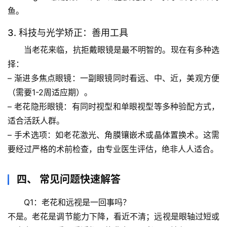
活
鱼。
科
3. 科技与光学矫正：善用工具
学
当老花来临，抗拒戴眼镜是最不明智的。现在有多种选
科
择：
技
– 
渐进多焦点眼镜
：一副眼镜同时看远、中、近，美观方便
前
（需要1-2周适应期）。
沿
– 
老花隐形眼镜
：有同时视型和单眼视型等多种验配方式，
适合活跃人群。
心
– 
手术选项
：如老花激光、角膜镶嵌术或晶体置换术。
这需
理
要经过严格的术前检查，由专业医生评估
，绝非人人适合。
驿
站
四、 常见问题快速解答
辟
Q1：老花和远视是一回事吗？
谣
求
不是。老花是调节能力下降，看近不清；远视是眼轴过短或