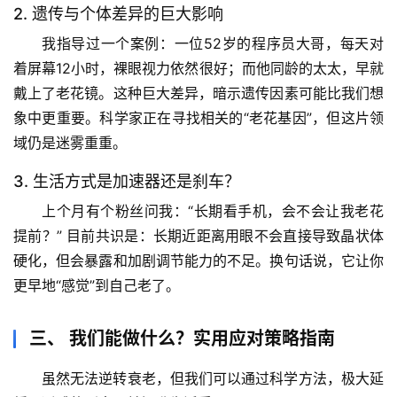
2. 遗传与个体差异的巨大影响
我指导过一个案例：一位52岁的程序员大哥，每天对
着屏幕12小时，裸眼视力依然很好；而他同龄的太太，早就
戴上了老花镜。这种巨大差异，暗示
遗传因素
可能比我们想
象中更重要。科学家正在寻找相关的“老花基因”，但这片领
域仍是迷雾重重。
首
页
3. 生活方式是加速器还是刹车？
上个月有个粉丝问我：“长期看手机，会不会让我老花
专
提前？” 目前共识是：长期近距离用眼
不会直接导致
晶状体
题
硬化，但会
暴露和加剧
调节能力的不足。换句话说，它让你
列
更早地“感觉”到自己老了。
表
三、 我们能做什么？实用应对策略指南
自
然
虽然无法逆转衰老，但我们可以通过科学方法，极大延
万