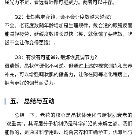
真
屈光力不足，看远看近都可能费力。两者可以并存。
Q2：长期戴老花镜，会不会让度数越来越深？
不会。老花度数随年龄增加是生理规律，戴合适的眼镜反而
能减轻疲劳，延缓度数增长过快（笑，就像饿了要吃饭，吃
饭不会让你变得更饿）。
Q3：有没有可能通过锻炼恢复调节力？
很遗憾，晶状体硬化不可逆。但通过上述的视觉训练和营养
补充，可以
增强睫状肌的储备力
，让你在同等老化程度上，
拥有更好的调节耐受力。
五、 总结与互动
总结一下，老花的核心是晶状体硬化与睫状肌衰老的
“双重奏”，其深层分子机制仍是科学前沿的未解之谜。我们
能做的，是通过科学用眼、均衡营养和正确矫正，优雅地与