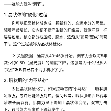
——这能力就叫“调节”。
1. 晶状体的“硬化”过程
你可以把晶状体想象成一颗新鲜的、充满水分的葡萄。
随着年龄增长，它内部不断产生新的纤维层，就像洋葱一样
层层包裹，核心部分被压缩、脱水，逐渐从“葡萄”变成“葡萄
干”。这个过程被称为
晶状体硬化
。
💡 
关键数据
：通常从40-45岁开始，调节力会以每5年
减少约0.5D（屈光度）的速度下降。这就是为什么很多人
“突然”发现自己看不清手机小字了。
2. 睫状肌的“力不从心”
即便晶状体硬化了，如果拉动它的“小马达”——睫状肌
足够强，或许还能勉强对焦。但问题是，睫状肌也会随着年
龄增长而衰弱。
肌肉力量下降
加上
晶状体变硬
，双重打击
下，调节能力断崖式下跌就发生了。