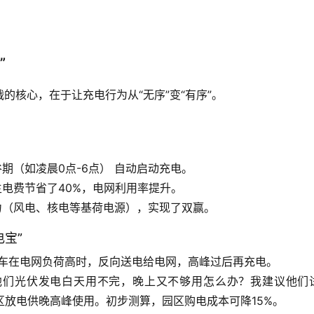
”
的核心，在于让充电行为从“无序”变“有序”。
期（如凌晨0点-6点）
 自动启动充电。
主电费节省了40%，电网利用率提升。
力（风电、核电等基荷电源），实现了双赢。
电宝”
车在电网负荷高时，反向送电给电网，高峰过后再充电。
他们光伏发电白天用不完，晚上又不够用怎么办？我建议他们
区放电供晚高峰使用。初步测算，园区购电成本可降
15%
。