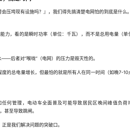
荷会压垮现有设施吗？』，我们得先搞清楚电网怕的到底是什么
载能力，看的是
瞬时功率
（单位：千瓦），而不是总用电量（单
水——后者对“喉咙”（电网）的压力是毁灭性的。
程度的
总电量增长
，但最怕的就是
所有人在同一时间（如晚7-10
加任何管理
，电动车全面普及可能导致居民区晚间峰值负荷
，甚至导致跳闸。
这，正是我们解决问题的突破口。