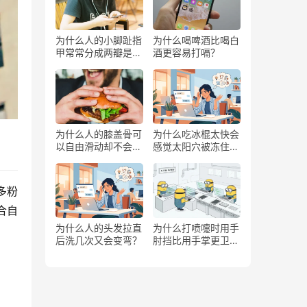
为什么人的小脚趾指
为什么喝啤酒比喝白
甲常常分成两瓣是返
酒更容易打嗝？
祖吗？
为什么人的膝盖骨可
为什么吃冰棍太快会
以自由滑动却不会掉
感觉太阳穴被冻住了
下来？
一样？
多粉
合自
为什么人的头发拉直
为什么打喷嚏时用手
后洗几次又会变弯？
肘挡比用手掌更卫
生？