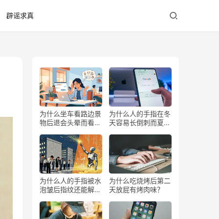
辟谣求真
为什么坐车看路边景
为什么人的手指在冬
物后退会头晕而看前
天容易长倒刺而夏天
方不会？
少？
为什么人的手指被水
为什么吃烧烤后第二
泡皱后指纹还能解锁
天放屁有烤肉味？
手机？