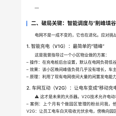
—
二、破局关键：智能调度与“削峰填谷
电网不是一成不变的，它也在进化。应对挑战
1. 智能充电（V1G）：最简单的“错峰”
这是我
曾指导过一个小区物业
做的方案：
– 
操作
：在充电桩后台设置，默认在
电网负荷低谷
– 
效果
：该小区晚间峰值负荷
几乎没有增长
，车
– 
原理
：利用了现有电网夜间大量的闲置发电能
2. 车网互动（V2G）：让电车变成“移动充
⚠️ 这才是未来的大杀器。
V2G
技术允许电动
– 
案例
：上个月有个做园区管理的粉丝问我，
V2G：让员工电车白天吸收光伏余电，傍晚向园