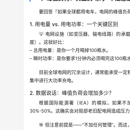
要回答『如果全球都用电车，电网的峰值负
1. 用电量 vs. 用电功率：一个关键区别
💡 电网设施（如变压器、输电线路）的承
度）。这就好比：
– 
总用电量
：是你一个月喝掉100瓶水。
– 
瞬时功率
：是你要求1分钟内必须喝完这100瓶
目前全球电网的冗余设计，通常能承受一定
集中进行大功率充电
。
2. 数据说话：峰值负荷会增加多少？
根据国际能源署（IEA）的模拟，如果
不
30%-50%
。这确实会对局部老旧配电网造成压力
🎯 但注意前提是——“不加任何管理”。而