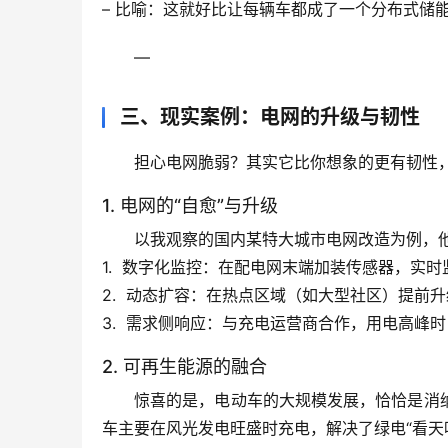
– 
比喻
：这就好比让每辆车都成了一个
分布式储
—
三、现实案例：电网的升级与韧性
担心电网脆弱？其实它比你想象的更有韧性
1. 电网的“自愈”与升级
以我观察的
国内某特大城市电网改造
为例，
1.  
数字化监控
：在配电网末端加装传感器，实时
2.  
动态扩容
：在热点区域（如大型社区）提前升
3.  
需求侧响应
：与充电运营商合作，用电高峰时
2. 可再生能源的融合
惊喜的是，电动车的大规模发展，恰恰是
消
车主要在风光发电旺盛时充电，解决了绿电“看天