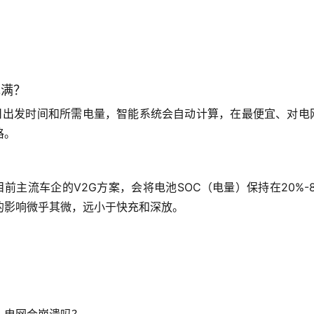
充满？
日出发时间和所需电量
，智能系统会自动计算，在最便宜、对电
格。
前主流车企的V2G方案，会
将电池SOC（电量）保持在20%-8
的影响微乎其微，远小于快充和深放。
，电网会崩溃吗？