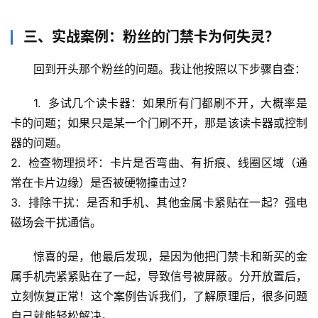
文
三、实战案例：粉丝的门禁卡为何失灵？
生
活
回到开头那个粉丝的问题。我让他按照以下步骤自查：
科
学
1.  
多试几个读卡器
：如果所有门都刷不开，大概率是
卡的问题；如果只是某一个门刷不开，那是该读卡器或控制
科
器的问题。
技
2.  
检查物理损坏
：卡片是否弯曲、有折痕、线圈区域（通
前
常在卡片边缘）是否被硬物撞击过？
沿
3.  
排除干扰
：是否和手机、其他金属卡紧贴在一起？强电
磁场会干扰通信。
心
理
惊喜的是
，他最后发现，是因为他把门禁卡和新买的金
驿
属手机壳紧紧贴在了一起，导致信号被屏蔽。分开放置后，
站
立刻恢复正常！这个案例告诉我们，了解原理后，很多问题
自己就能轻松解决。