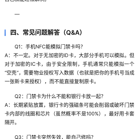
辟
谣
—
求
真
四、常见问题解答（Q&A）
Q1：手机NFC能模拟门禁卡吗？
A：不一定。对于无加密的ID卡，大部分手机可以模拟。但
对于加密的IC卡，由于安全限制，手机通常只能模拟一个
“空壳”，需要物业授权写入数据（也就是把你的手机号当成
一张新卡来授权），而不能直接复制原卡。
Q2：门禁卡为什么不能和银行卡放一起？
A：长期紧贴放置，银行卡的强磁条可能会削弱或破坏门禁
卡内部的线圈和芯片（虽然概率不是100%），最好用卡套
隔开。
Q3：门禁卡突然失效，能自己修吗？