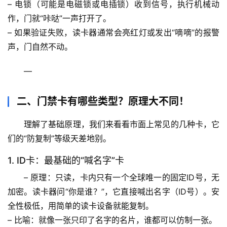
– 电锁（可能是电磁锁或电插锁）收到信号，执行机械动
作，门就“咔哒”一声打开了。
– 如果验证失败，读卡器通常会亮红灯或发出“嘀嘀”的报警
声，门自然不动。
—
二、门禁卡有哪些类型？原理大不同！
理解了基础原理，我们来看看市面上常见的几种卡，它
首
们的“防复制”等级天差地别。
页
1. ID卡：最基础的“喊名字”卡
专
– 
原理
：只读，卡内只有一个全球唯一的固定ID号，无
题
列
加密。读卡器问“你是谁？”，它直接喊出名字（ID号）。
安
表
全性极低
，用简单的读卡设备就能复制。
– 
比喻
：就像一张只印了名字的名片，谁都可以仿制一张。