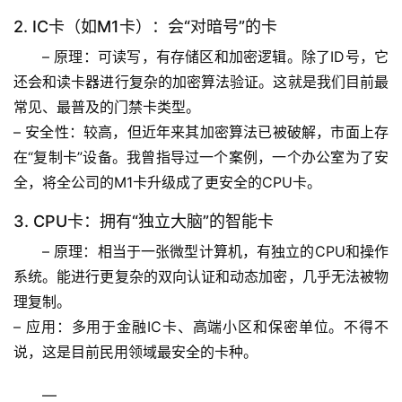
自
2. IC卡（如M1卡）：会“对暗号”的卡
然
万
– 
原理
：可读写，有存储区和加密逻辑。除了ID号，它
物
还会和读卡器进行复杂的加密算法验证。这就是我们目前最
常见、最普及的门禁卡类型。
人
– 
安全性
：较高，但近年来其加密算法已被破解，市面上存
体
在“复制卡”设备。我曾指导过一个案例，一个办公室为了安
奥
全，将全公司的M1卡升级成了更安全的CPU卡。
秘
3. CPU卡：拥有“独立大脑”的智能卡
历
– 
原理
：相当于一张微型计算机，有独立的CPU和操作
史
系统。能进行更复杂的双向认证和动态加密，几乎无法被物
档
案
理复制。
– 
应用
：多用于金融IC卡、高端小区和保密单位。
不得不
宇
说
，这是目前民用领域最安全的卡种。
宙
天
—