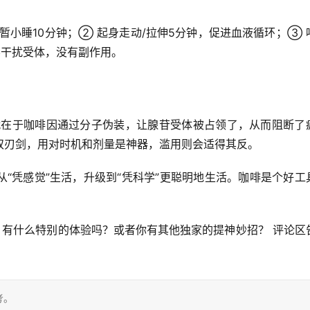
暂小睡
10分钟；② 
起身走动/拉伸
5分钟，促进血液循环；③ 
不干扰受体，没有副作用。
就在于咖啡因通过分子伪装，
让腺苷受体被占领了
，从而阻断了
双刃剑，用对时机和剂量是神器，滥用则会适得其反。
“凭感觉”生活，升级到“凭科学”更聪明地生活。咖啡是个好工
，有什么特别的体验吗？或者你有其他独家的提神妙招？
 评论区
考。