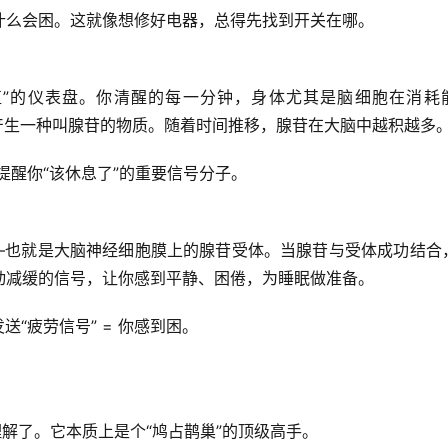
什么会困。这就像想修好电器，总得先找到开关在哪。
值”的仪表盘。你清醒的每一分钟，身体尤其是脑细胞在消耗
产生一种叫
腺苷
的物质。随着时间推移，腺苷在大脑中越积越多
提醒你“该休息了”的重要信号分子。
—也就是大脑神经细胞膜上的
腺苷受体
。当腺苷与受体成功结合
动减缓的信号，让你感到平静、困倦，为睡眠做准备。
发送“疲劳信号” = 你感到困。
理解了。它本质上是个“鸠占鹊巢”的顶级高手。