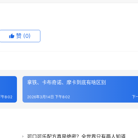
赞
(0)
拿铁、卡布奇诺、摩卡到底有啥区别
午8:02
2026年3月14日 下午8:02
下
可口可乐配方真是绝密？全世界只有两人知道