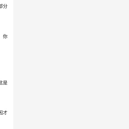
部分
，你
这是
因才