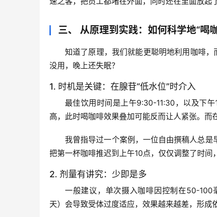
速之客，把员工都堵在外面，同时还在里面放起
三、 从原理到实践：如何科学地“喝
知道了原理，我们就能更聪明地利用咖啡，
没用，晚上还失眠？
1. 时机是关键：在腺苷“低水位”时介入
最佳饮用时间
是上午9:30-11:30，以及
高，此时喝咖啡效果叠加可能反而让人紧张。而
我曾指导过一个案例，一位自由撰稿人总是
把第一杯咖啡推迟到上午10点，
仅仅调整了时间
2. 剂量有讲究：少即是多
一般建议，单次摄入咖啡因控制在
50-10
天）会导致受体过度适应，效果越来越差，形成