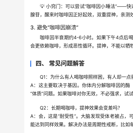
💡 
小窍门
：可以尝试“咖啡因小睡法”——快
腺苷，醒来时咖啡因正好起效，双重提神，亲测
3. 避免“咖啡因崩溃”
咖啡因半衰期约4-6小时。如果下午4点
会更依赖咖啡，形成恶性循环。
提神，不能以牺
四、 常见问题解答
Q1：为什么有人喝咖啡照样困，有人却一点
A：这主要取决于
基因
。你体内分解咖啡因的酶（
“体质”问题。如果咖啡对你无效，不必强求，试
Q2：长期喝咖啡，提神效果会变差吗？
A：
会
，这是“耐受性”。大脑发现受体老被占，
能达到同样效果。解决办法是周期性戒断，比如每