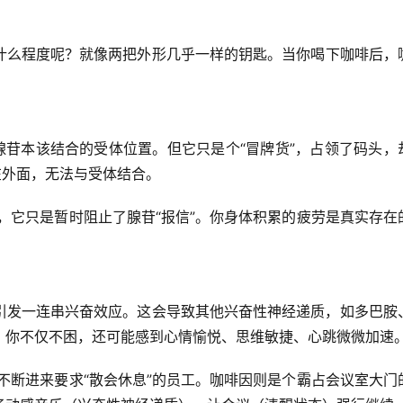
什么程度呢？就像两把外形几乎一样的钥匙。当你喝下咖啡后，
腺苷本该结合的受体位置。但它只是个“冒牌货”，
占领了码头，
在外面，无法与受体结合。
，它只是暂时阻止了腺苷“报信”。你身体积累的疲劳是真实存在
引发一连串兴奋效应。这会导致其他兴奋性神经递质，如
多巴胺
，你不仅不困，还可能感到心情愉悦、思维敏捷、心跳微微加速
不断进来要求“散会休息”的员工。咖啡因则是个霸占会议室大门