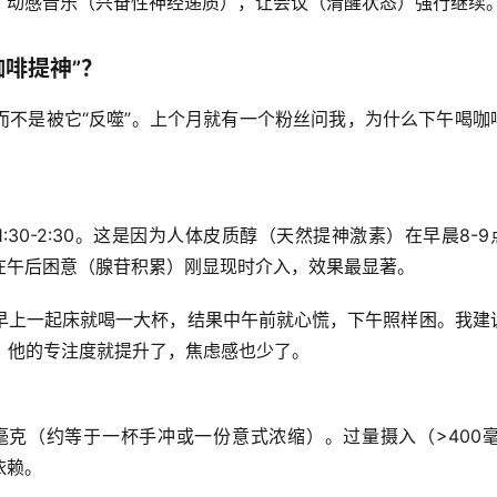
了动感音乐（兴奋性神经递质），让会议（清醒状态）强行继续
咖啡提神”？
而不是被它“反噬”。上个月就有一个粉丝问我，为什么下午喝咖
下午1:30-2:30。这是因为人体皮质醇（天然提神激素）在早晨8-
在午后困意（腺苷积累）刚显现时介入，效果最显著。
早上一起床就喝一大杯，结果中午前就心慌，下午照样困。我建
，他的专注度就提升了，焦虑感也少了
。
0毫克
（约等于一杯手冲或一份意式浓缩）。过量摄入（>400毫
依赖。