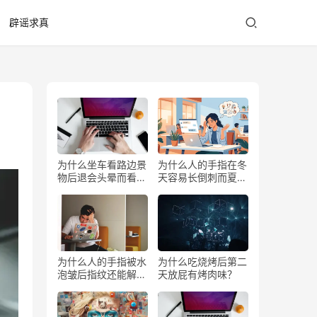
辟谣求真
为什么坐车看路边景
为什么人的手指在冬
物后退会头晕而看前
天容易长倒刺而夏天
方不会？
少？
为什么人的手指被水
为什么吃烧烤后第二
泡皱后指纹还能解锁
天放屁有烤肉味？
手机？