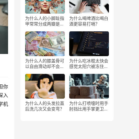
为什么人的小脚趾指
为什么喝啤酒比喝白
甲常常分成两瓣是返
酒更容易打嗝？
祖吗？
为什么人的膝盖骨可
为什么吃冰棍太快会
以自由滑动却不会掉
感觉太阳穴被冻住了
下来？
一样？
但你
深入
为什么人的头发拉直
为什么打喷嚏时用手
学机
后洗几次又会变弯？
肘挡比用手掌更卫
生？