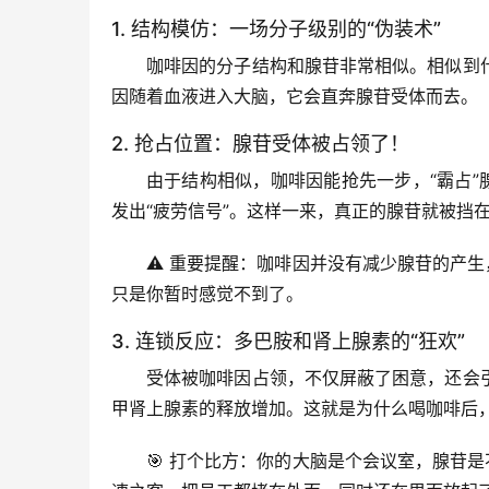
1. 结构模仿：一场分子级别的“伪装术”
咖啡因的分子结构和腺苷
非常相似
。相似到
因随着血液进入大脑，它会直奔腺苷受体而去。
2. 抢占位置：腺苷受体被占领了！
由于结构相似，咖啡因能抢先一步，“霸占”
发出“疲劳信号”
。这样一来，真正的腺苷就被挡
⚠️ 
重要提醒
：咖啡因并没有减少腺苷的产生
只是你暂时感觉不到了。
3. 连锁反应：多巴胺和肾上腺素的“狂欢”
受体被咖啡因占领，不仅屏蔽了困意，还会
甲肾上腺素
的释放增加。这就是为什么喝咖啡后
🎯 
打个比方
：你的大脑是个会议室，腺苷是