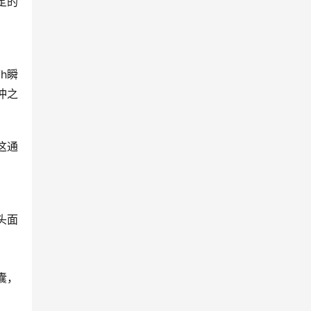
定的
h瞬
冲之
这通
头面
囊，