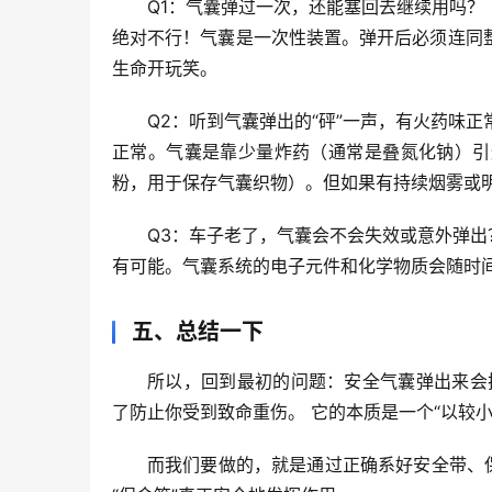
Q1：气囊弹过一次，还能塞回去继续用吗？
绝对不行！气囊是一次性装置。弹开后必须连同
生命开玩笑。
Q2：听到气囊弹出的“砰”一声，有火药味正
正常。气囊是靠少量炸药（通常是叠氮化钠）引
粉，用于保存气囊织物）。但如果有持续烟雾或
Q3：车子老了，气囊会不会失效或意外弹出
有可能。气囊系统的电子元件和化学物质会随时
五、总结一下
所以，回到最初的问题：
安全气囊弹出来会
了防止你受到致命重伤。
 它的本质是一个“以较
而我们要做的，就是通过
正确系好安全带、