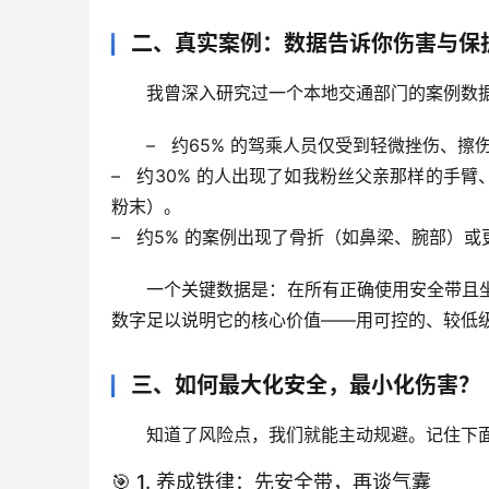
二、真实案例：数据告诉你伤害与保
我曾深入研究过一个本地交通部门的案例数
–   
约65%
 的驾乘人员仅受到轻微挫伤、擦
–   
约30%
 的人出现了如我粉丝父亲那样的手臂
粉末）。
–   
约5%
 的案例出现了骨折（如鼻梁、腕部）或
一个关键数据是
：在所有正确使用安全带且
数字足以说明它的核心价值——
用可控的、较低
三、如何最大化安全，最小化伤害？
知道了风险点，我们就能主动规避。记住下
🎯 1. 养成铁律：先安全带，再谈气囊