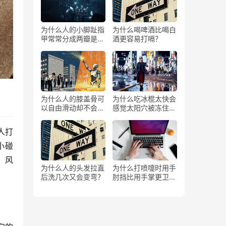
为什么人的小脚趾指
为什么喝啤酒比喝白
甲常常分成两瓣是返
酒更容易打嗝？
祖吗？
为什么人的膝盖骨可
为什么吃冰棍太快会
以自由滑动却不会掉
感觉太阳穴被冻住了
下来？
一样？
人打
小碰
、风
为什么人的头发拉直
为什么打喷嚏时用手
后洗几次又会变弯？
肘挡比用手掌更卫
生？