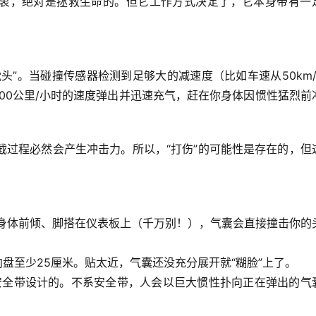
衷，绝对是拯救生命的
。但它工作方式决定了，它本身带有一
头”。当碰撞传感器检测到足够大的减速度（比如车速从50km/
300公里/小时
的速度弹出并迅速充气，赶在你身体因惯性猛烈前
拦截过程必然会产生冲击力。所以，
“打伤”的可能性是存在的
，但
身体前倾、脚搭在仪表板上（千万别！），气囊会直接撞击你的
盘至少25厘米。贴太近，气囊还没充分展开就“糊脸”上了。
安全带设计的。不系安全带，人会以巨大惯性扑向正在弹出的气