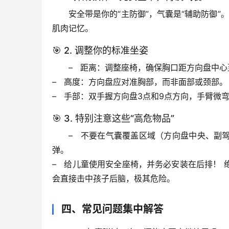
安全带是你的“主防御”，气囊是“辅助防御”
肌肉记忆。
🎯 2. 调整你的标准坐姿
–   
距离
：调整座椅，确保胸口距方向盘中心
–   
高度
：方向盘应对准胸部，而非面部或颈部。
–   
手部
：双手握方向盘
3点和9点
方向，手臂微
🎯 3. 特别注意这些“高危物品”
–   
不要在气囊覆盖区域（方向盘中央、副
弹。
–   
给儿童使用安全座椅，并务必安装在后排！
会直接击中孩子后脑，极其危险。
四、常见问题集中解答