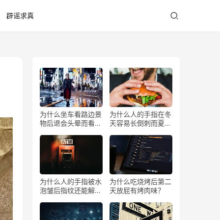
辟谣求真
为什么坐车看路边景
为什么人的手指在冬
物后退会头晕而看前
天容易长倒刺而夏天
方不会？
少？
为什么人的手指被水
为什么吃烧烤后第二
泡皱后指纹还能解锁
天放屁有烤肉味？
手机？