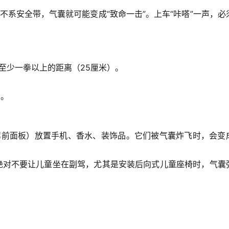
。不系安全带，气囊就可能变成“致命一击”。
上车“咔嗒”一声，必
至少
一拳以上
的距离（25厘米）。
弯。
驾前面板）放置手机、香水、装饰品
。它们被气囊炸飞时，会变
 绝对不要让儿童坐在副驾，尤其是安装后向式儿童座椅时，气囊