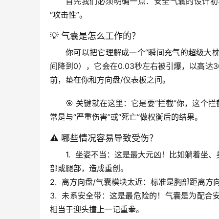
首先我们必须明确一点：
安全气囊的设计初
“攻击性”。
💡 气囊是怎么工作的？
你可以把它理解成一个“瞬间充气的超级大枕
间降到0），它会在
0.03秒左右
被引爆，以高达
前，垫在你和方向盘/仪表板之间。
🎯 
关键就在这里
：它是要“拦截”你，这个
常是与“严重伤害”或“死亡”做权衡后的结果。
⚠️ 哪些情况容易导致受伤？
1.  
坐姿不当
：这是最大元凶！比如躺着坐、
部或腿部，造成重创。
2.  
离方向盘/气囊模块太近
：标准是胸部距离方向
3.  
未系安全带
：这是最危险的！气囊是为配合
相当于迎头撞上一记重拳。