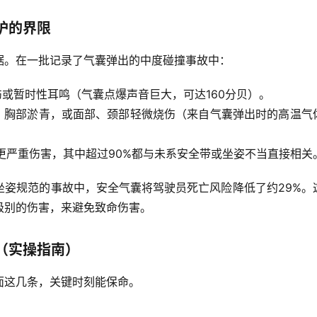
护的界限
据。在一批记录了气囊弹出的中度碰撞事故中：
伤或暂时性耳鸣（气囊点爆声音巨大，可达160分贝）。
、胸部淤青，或面部、颈部轻微烧伤（来自气囊弹出时的高温气
更严重伤害，
其中超过90%都与未系安全带或坐姿不当直接相关
坐姿规范的事故中，安全气囊将驾驶员死亡风险降低了约
29%
。
级别的伤害，来避免致命伤害
。
（实操指南）
面这几条，关键时刻能保命。