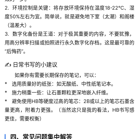
史
2.  
环境控制是关键
：将存放环境保持在温度18-22°C、湿
档
度50%左右为宜。简单说，就是避免地下室（太潮）和阁楼
案
（温差大）。
3.  
数字化备份是王道
：对于极其重要的内容，不要犹豫，
宇
用高分辨率扫描或拍照进行永久数字化存档。这是最可靠的
宙
天
“后悔药”。
文
✍️ 日常书写的小建议
生
如果你有需要长期保存的笔记，可以：
活
*   
选用质量好的纸张
：如无酸纸、中性纸笔记本。
科
*   
施力稍重一些
：让石墨颗粒更深地嵌入纤维。
学
*   
避免使用HB等硬度过高的笔芯
：2B或以上的笔芯石墨含
量更高，附着力更强。（当然这只是我的看法，HB书写感
科
更佳，需要权衡）
技
前
沿
四、常见问题集中解答