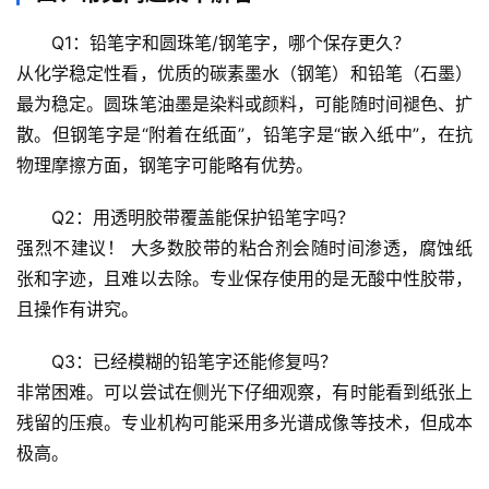
Q1：铅笔字和圆珠笔/钢笔字，哪个保存更久？
心
从化学稳定性看，优质的碳素墨水（钢笔）和铅笔（石墨）
理
驿
最为稳定。圆珠笔油墨是染料或颜料，可能随时间褪色、扩
站
散。但钢笔字是“附着在纸面”，铅笔字是“嵌入纸中”，在抗
物理摩擦方面，钢笔字可能略有优势。
辟
谣
Q2：用透明胶带覆盖能保护铅笔字吗？
求
强烈不建议！
 大多数胶带的粘合剂会随时间渗透，腐蚀纸
真
张和字迹，且难以去除。专业保存使用的是
无酸中性胶带
，
且操作有讲究。
Q3：已经模糊的铅笔字还能修复吗？
非常困难。可以尝试在侧光下仔细观察，有时能看到纸张上
残留的压痕。专业机构可能采用多光谱成像等技术，但成本
极高。