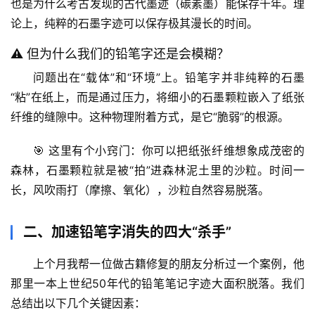
也是为什么考古发现的古代墨迹（碳素墨）能保存千年。
理
论上，纯粹的石墨字迹可以保存极其漫长的时间。
⚠️ 但为什么我们的铅笔字还是会模糊？
问题出在“载体”和“环境”上。铅笔字并非纯粹的石墨
“粘”在纸上，而是通过压力，将细小的石墨颗粒
嵌入了纸张
纤维的缝隙中
。这种物理附着方式，是它“脆弱”的根源。
🎯 这里有个小窍门：你可以把纸张纤维想象成茂密的
森林，石墨颗粒就是被“拍”进森林泥土里的沙粒。时间一
长，风吹雨打（摩擦、氧化），沙粒自然容易脱落。
二、加速铅笔字消失的四大“杀手”
上个月我帮一位做古籍修复的朋友分析过一个案例，他
那里一本上世纪50年代的铅笔笔记字迹大面积脱落。我们
总结出以下几个关键因素：