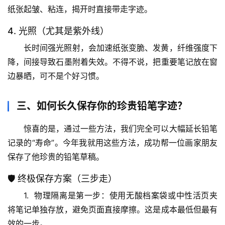
纸张起皱、粘连，揭开时直接带走字迹。
专
4. 光照（尤其是紫外线）
题
长时间强光照射，会加速纸张变脆、发黄，纤维强度下
列
降，间接导致石墨附着失效。不得不说，把重要笔记放在窗
表
边暴晒，可不是个好习惯。
自
然
三、如何长久保存你的珍贵铅笔字迹？
万
物
惊喜的是，通过一些方法，我们完全可以大幅延长铅笔
记录的“寿命”。今年我就用这些方法，成功帮一位画家朋友
人
保存了他珍贵的铅笔草稿。
体
🛡️ 终极保存方案（三步走）
奥
秘
1.  
物理隔离是第一步
：使用
无酸档案袋
或
中性活页夹
将笔记单独存放，避免页面直接摩擦。这是成本最低但最有
历
效的一步。