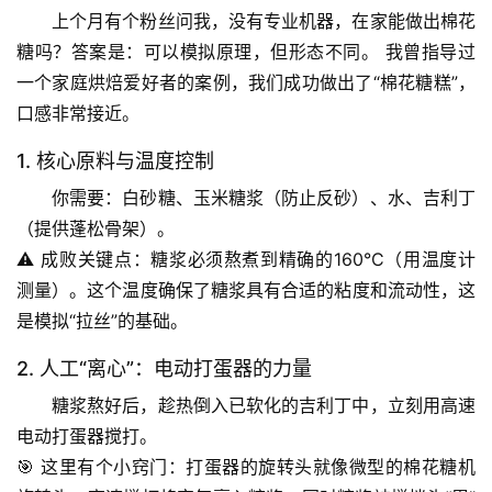
上个月有个粉丝问我，没有专业机器，在家能做出棉花
糖吗？
答案是：可以模拟原理，但形态不同。
 我曾指导过
一个家庭烘焙爱好者的案例，我们成功做出了“棉花糖糕”，
口感非常接近。
1. 核心原料与温度控制
你需要：白砂糖、玉米糖浆（防止反砂）、水、吉利丁
（提供蓬松骨架）。
⚠️ 
成败关键点
：糖浆必须熬煮到
精确的160°C
（用温度计
首
测量）。这个温度确保了糖浆具有合适的粘度和流动性，这
页
是模拟“拉丝”的基础。
专
2. 人工“离心”：电动打蛋器的力量
题
列
糖浆熬好后，趁热倒入已软化的吉利丁中，立刻用
高速
表
电动打蛋器搅打
。
🎯 
这里有个小窍门
：打蛋器的旋转头就像微型的棉花糖机
自