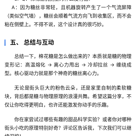
谣
    A：因为糖丝非常轻，且机器旋转产生了一个
气流屏障
求
（类似空气墙）
，糖丝会顺着气流方向飞到收集区，而不会
真
粘在侧壁上。不得不说，这个设计真的很巧妙。
五、 总结与互动
总结一下，
棉花糖是怎么做出来的
？本质就是
糖的物理
变形记
：
高温熔化 → 离心力甩出 → 冷却拉丝 → 缠绕成
型
。核心驱动力就是那个神奇的
糖丝离心力
。
无论是街头巨大的粉色云朵，还是家里自制的柔软糖
块，背后都是糖与物理原理的浪漫共舞。希望这篇分享，不
仅让你吃得更明白，也许还能激发你动手的乐趣。
你在家尝试过哪些有趣的甜品科学实验？或者你对哪种
街头小吃的原理特别好奇？评论区告诉我，下次我们可以继