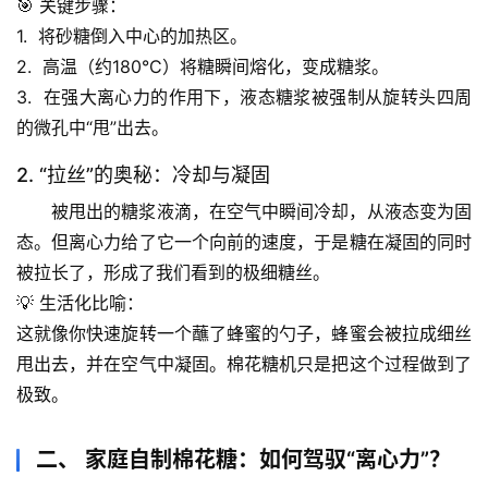
🎯 
关键步骤
：
1.  将砂糖倒入中心的加热区。
2.  高温（约180°C）将糖瞬间熔化，变成糖浆。
3.  在
强大离心力
的作用下，液态糖浆被强制从旋转头四周
的微孔中“甩”出去。
2. “拉丝”的奥秘：冷却与凝固
被甩出的糖浆液滴，在空气中瞬间冷却，从液态变为固
态。但离心力给了它一个向前的速度，于是
糖在凝固的同时
被拉长了
，形成了我们看到的极细糖丝。
💡 
生活化比喻
：
这就像你快速旋转一个蘸了蜂蜜的勺子，蜂蜜会被拉成细丝
甩出去，并在空气中凝固。棉花糖机只是把这个过程做到了
极致。
二、 家庭自制棉花糖：如何驾驭“离心力”？