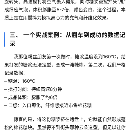
旋转头。高速搅打将空气裹入糖浆，同时糖浆被搅拌头“甩”
然
成细密气泡，体积膨胀至5-7倍，颜色变白。这个过程，本
万
质上是在用
搅拌力模拟离心力
的充气和纤维化效果。
物
三、 一个实战案例：从翻车到成功的数据记
人
录
体
奥
我那位粉丝朋友第一次做时，糖浆温度没到160°C，结
秘
果打发的糖浆无法定型，变成一滩糖糊。第二次，我们严格
记录数据：
历
史
– 
糖温
：160°C
档
– 
搅打时间
：持续高速8分钟
案
– 
成品体积
：膨胀了约6倍
– 
口感
：入口即化，纤维感接近市售棉花糖
宇
宙
惊喜的是
，将这份糖浆挤在烤盘上，它就能自然形成蓬
天
松的棉花糖块。虽然得不到街头那种云朵造型，但足以让你