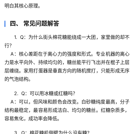
文
明白其核心原理。
生
四、 常见问题解答
活
科
1.  
Q：为什么街头棉花糖能绕成一大团，家里做的却不
学
行？
    A：核心差距在于
离心力的强度和形式
。专业机器的离心
科
力是水平向外、持续均匀的，糖丝能平行飞出并在棍子上层
技
前
层缠绕。家用打蛋器是垂直方向的随机搅打，只能形成无序
沿
的气泡结构。
2.  
Q：可以用冰糖或红糖吗？
心
理
    A：可以，但风味和颜色会改变。
白砂糖纯度最高
，分子
驿
结构最稳定，最容易形成洁白、均匀的糖丝。红糖杂质多，
站
容易焦化，成功率会降低。
辟
3.  
Q：棉花糖机侧壁为什么没有糖？