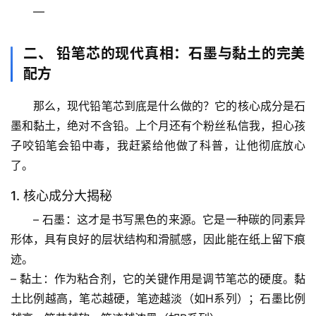
—
二、 铅笔芯的现代真相：石墨与黏土的完美
配方
那么，现代铅笔芯到底是什么做的？
它的核心成分是石
墨和黏土，绝对不含铅
。上个月还有个粉丝私信我，担心孩
子咬铅笔会铅中毒，我赶紧给他做了科普，让他彻底放心
了。
1. 核心成分大揭秘
– 
石墨
：这才是书写黑色的来源。它是一种碳的同素异
形体，具有良好的层状结构和滑腻感，因此能在纸上留下痕
迹。
– 
黏土
：作为粘合剂，它的关键作用是
调节笔芯的硬度
。黏
土比例越高，笔芯越硬，笔迹越淡（如H系列）；石墨比例