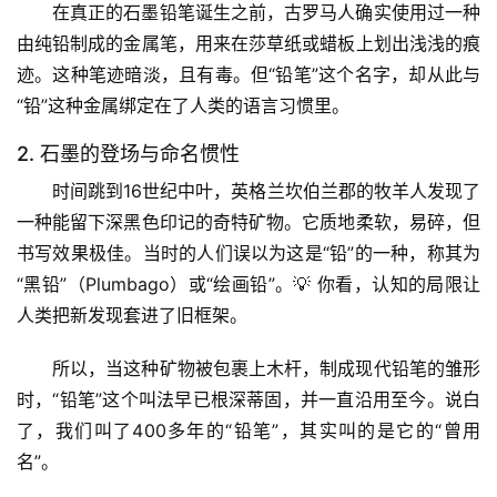
在真正的石墨铅笔诞生之前，古罗马人确实使用过一种
由
纯铅制成的金属笔
，用来在莎草纸或蜡板上划出浅浅的痕
迹。这种笔迹暗淡，且有毒。但“铅笔”这个名字，却从此与
“铅”这种金属绑定在了人类的语言习惯里。
2. 石墨的登场与命名惯性
时间跳到16世纪中叶，英格兰坎伯兰郡的牧羊人发现了
一种能留下深黑色印记的奇特矿物。它质地柔软，易碎，但
书写效果极佳。当时的人们误以为这是“铅”的一种，称其为
“黑铅”（Plumbago）或“绘画铅”。💡 
你看，认知的局限让
人类把新发现套进了旧框架。
所以，当这种矿物被包裹上木杆，制成现代铅笔的雏形
时，“铅笔”这个叫法早已根深蒂固，并一直沿用至今。
说白
了，我们叫了400多年的“铅笔”，其实叫的是它的“曾用
名”
。