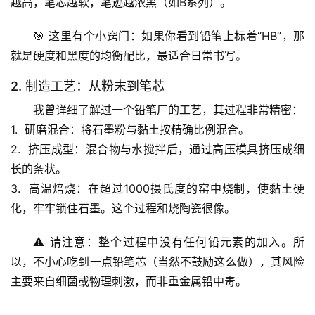
越高，笔芯越软，笔迹越浓黑（如B系列）。
首
页
🎯 
这里有个小窍门
：如果你看到铅笔上标着“HB”，那
就是硬度和黑度的均衡配比，最适合日常书写。
专
2. 制造工艺：从粉末到笔芯
题
列
我曾详细了解过一个铅笔厂的工艺，其过程非常精密：
表
1.  
研磨混合
：将石墨粉与黏土按精确比例混合。
2.  
挤压成型
：混合物与水搅拌后，通过高压模具挤压成细
自
长的条状。
然
3.  
高温焙烧
：在超过1000摄氏度的窑中烧制，使黏土硬
万
化，牢牢锁住石墨。这个过程和烧陶瓷很像。
物
⚠️ 
请注意
：整个过程中没有任何铅元素的加入。所
人
以，不小心吃到一点铅笔芯（当然不鼓励这么做），其风险
体
主要来自细菌或物理刺激，而非重金属铅中毒。
奥
秘