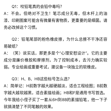
前
Q1：
咬铅笔真的会铅中毒吗？
沿
A：不会。但绝对不卫生！笔芯成分无毒，但木杆上的油
漆、印刷图案可能含有微量有害物质，更重要的是细菌。请
心
务必改掉这个习惯。
理
驿
Q2：
铅笔尾部的粉色橡皮擦，为什么总擦不干净还容
站
易破纸？
A：（笑）说实话，那更多是个“心理安慰设计”。它的主要
辟
成分是廉价橡胶和摩擦剂，为了控制成本，去污力确实较
谣
求
弱。专业绘画或重要考试，建议备一块独立的软橡皮。
真
Q3：
H、B、HB这些标号怎么选？
A：简单记：
H前数字越大越硬越淡，适合工程绘图；B前数
字越大越软越黑，适合素描绘画；HB和F是通用书写首选
。
今年我给小侄子买了一套从6H到8B的素描铅笔，他一下子
就搞清楚了不同笔触的效果。