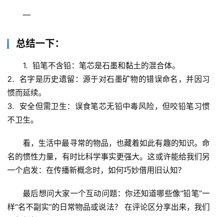
—
总结一下：
1.  
铅笔不含铅
：笔芯是
石墨和黏土
的混合体。
2.  
名字是历史遗留
：源于对石墨矿物的错误命名，并因习
惯而延续。
3.  
安全但需卫生
：误食笔芯无铅中毒风险，但咬铅笔习惯
不卫生。
看，生活中最寻常的物品，也藏着如此有趣的知识。
命
名的惯性力量，有时比科学事实更强大
。这或许能给我们另
一个启发：在传播新概念时，如何巧妙借用旧认知？
最后想问大家一个互动问题：
你还知道哪些像“铅笔”一
样“名不副实”的日常物品或说法？
 在评论区分享出来，我们