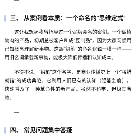
—
历
史
三、 从案例看本质：一个命名的“思维定式”
档
案
这让我想起我曾指导过一个品牌命名的案例。一个做植
物肉的产品，初期总被客户叫成“豆制品”，因为大家习惯用
宇
已知概念理解新事物。这跟“铅笔”的命名逻辑一模一样——
宙
用旧名词承载新事物，能极大降低传播和认知成本
。
天
文
不得不说，
“铅笔”这个名字，是商业传播史上一个“将错
就错”的成功典范
。它利用人们已有的认知（铅能划痕），
生
快速普及了一种革命性的新产品。虽然不科学，但极其有
活
效。
科
学
—
科
四、 常见问题集中答疑
技