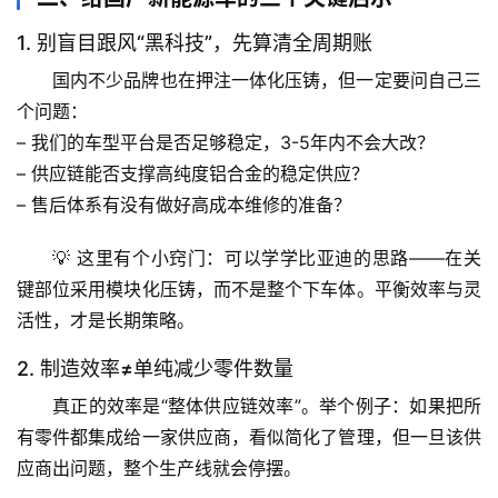
1. 别盲目跟风“黑科技”，先算清全周期账
国内不少品牌也在押注一体化压铸，但一定要问自己三
个问题：
– 我们的车型平台是否足够稳定，3-5年内不会大改？
– 供应链能否支撑高纯度铝合金的稳定供应？
– 售后体系有没有做好高成本维修的准备？
💡 
这里有个小窍门
：可以学学比亚迪的思路——在关
键部位采用模块化压铸，而不是整个下车体。平衡效率与灵
活性，才是长期策略。
2. 制造效率≠单纯减少零件数量
真正的效率是“整体供应链效率”
。举个例子：如果把所
首
有零件都集成给一家供应商，看似简化了管理，但一旦该供
页
应商出问题，整个生产线就会停摆。