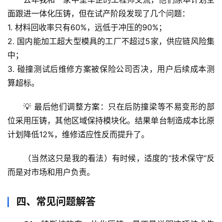
档
案
面跟进一体化压铸，但在试产阶段发现了几个问题：
1. 
材料回收率只有60%
，远低于冲压的90%；
宇
2. 国内能加工超大型模具的工厂不超过5家，
供应链风险集
宙
中
；
天
3. 碰撞测试后维修方案被保险公司否决，
用户后续成本测
文
算超标
。
生
💡 最后他们调整方案：只在后防撞梁等不易变形的部
活
位采用压铸，其他区域保持模块化。结果单台制造成本比原
科
计划降低12%，维修适应性反而提升了。
学
（当然这只是我的看法）有时候，
适度的“技术保守”反
科
而是对市场和用户负责
。
技
前
四、常见问题解答
沿