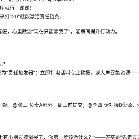
序就行，谢谢！”
来打120”就能激活责任链条。
标签
，心里默念“现在只能靠我了”，能瞬间提升行动力。
乱？
为“责任触发器”：立即打电话叫专业救援，或大声召集资源——
问题，@张三 负责A部分，周三前提交；@李四 请对接B资源，
上有小朋友摔倒哭了，你第一步该做什么？”——
答案是“先走过