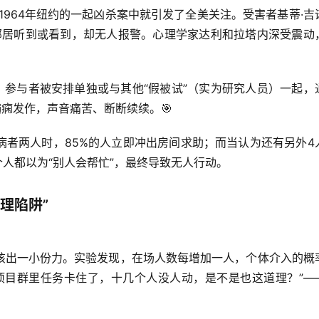
1964年纽约的一起凶杀案中就引发了全美关注。受害者基蒂·吉
位邻居听到或看到，却无人报警。心理学家达利和拉塔内深受震动
：参与者被安排单独或与其他“假被试”（实为研究人员）一起，
癫痫发作，声音痛苦、断断续续。🎯
病者两人时，85%的人立即冲出房间求助；而当认为还有另外4
个人都以为“别人会帮忙”，最终导致无人行动。
理陷阱”
该出一小份力。
实验发现
，在场人数每增加一人，个体介入的概
项目群里任务卡住了，十几个人没人动，是不是也这道理？”—