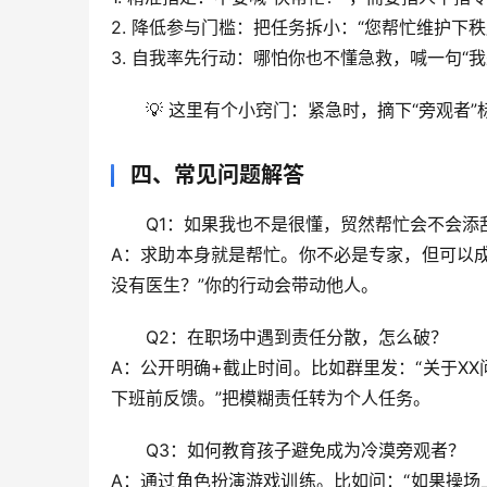
2. 
降低参与门槛
：把任务拆小：“您帮忙维护下秩
3. 
自我率先行动
：哪怕你也不懂急救，喊一句“我
💡 这里有个小窍门：紧急时，
摘下“旁观者”
四、常见问题解答
Q1：如果我也不是很懂，贸然帮忙会不会添
A：
求助本身就是帮忙
。你不必是专家，但可以成
没有医生？”你的行动会带动他人。
Q2：在职场中遇到责任分散，怎么破？
A：
公开明确+截止时间
。比如群里发：“关于XX
下班前反馈。”把模糊责任转为个人任务。
Q3：如何教育孩子避免成为冷漠旁观者？
A：通过角色扮演游戏训练。比如问：“如果操场