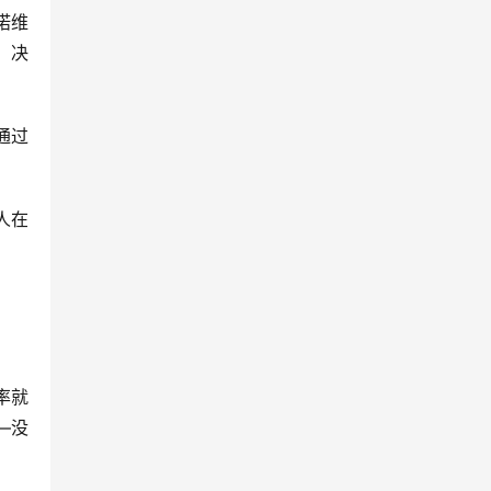
诺维
，决
通过
人在
率就
—没