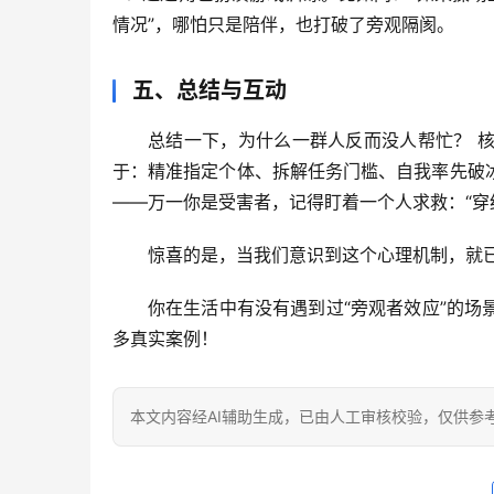
情况”
，哪怕只是陪伴，也打破了旁观隔阂。
五、总结与互动
总结一下，
为什么一群人反而没人帮忙？
 
于：
精准指定个体、拆解任务门槛、自我率先破
——万一你是受害者，记得
盯着一个人求救
：“
惊喜的是
，当我们意识到这个心理机制，就已
你在生活中有没有遇到过“旁观者效应”的场
多真实案例！
本文内容经AI辅助生成，已由人工审核校验，仅供参