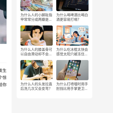
为什么人的小脚趾指
为什么喝啤酒比喝白
甲常常分成两瓣是返
酒更容易打嗝？
祖吗？
为什么人的膝盖骨可
为什么吃冰棍太快会
以自由滑动却不会掉
感觉太阳穴被冻住了
下来？
一样？
发生
个惊
为什么人的头发拉直
为什么打喷嚏时用手
给你
后洗几次又会变弯？
肘挡比用手掌更卫
生？