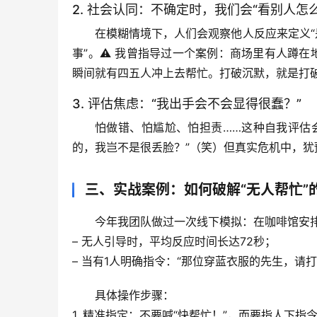
2. 社会认同：不确定时，我们会“看别人怎么
在模糊情境下，人们会观察他人反应来定义“
事”。⚠️ 我曾指导过一个案例：商场里有人蹲
瞬间就有四五人冲上去帮忙。
打破沉默，就是打
3. 评估焦虑：“我出手会不会显得很蠢？”
怕做错、怕尴尬、怕担责……这种自我评估
的，我岂不是很丢脸？”（笑）
但真实危机中，犹
三、实战案例：如何破解“无人帮忙”
今年我团队做过一次线下模拟：在咖啡馆安排
– 无人引导时，平均反应时间
长达72秒
；
– 当有1人明确指令：“那位穿蓝衣服的先生，请打
具体操作步骤
：
1. 
精准指定
：不要喊“快帮忙！”，而要指人下指令