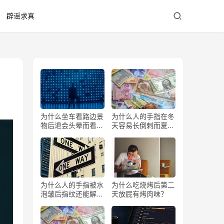
辟谣求真
为什么坐车看路边景
为什么人的手指在冬
物后退会头晕而看前
天容易长倒刺而夏天
方不会？
少？
为什么人的手指被水
为什么吃烧烤后第二
泡皱后指纹还能解锁
天放屁有烤肉味？
手机？