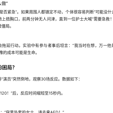
做”
是否紧急”。如果周围人都镇定不动，个体很容易判断“可能没什
在地上捂胸口，前两分钟无人问津，直到一位护士大喊“需要急救！
破僵局
。
会拖延行动。实验中有参与者事后坦言：“我当时在想，万一他
豫的成本可能是生命
。
的困局？
“演员”突然倒地，观察30场反应。
数据如下
：
120！”后，反应时间
缩短至15秒内
。
：“穿黑外套的女士，请去拿AED！”