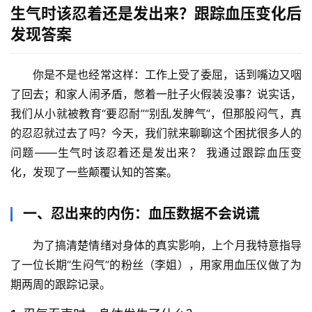
生气时该忍着还是发出来？跟踪血压变化后
发现答案
你是不是也经常这样：工作上受了委屈，话到嘴边又咽
了回去；和家人闹矛盾，憋着一肚子火假装没事？说实话，
我们从小就被教育“要忍耐”“别乱发脾气”，但那股闷气，真
的忍忍就过去了吗？今天，我们就来聊聊这个困扰很多人的
问题——
生气时该忍着还是发出来？
 我通过跟踪血压变
化，发现了一些颠覆认知的答案。
一、忍出来的内伤：血压数据不会说谎
为了搞清楚情绪对身体的真实影响，上个月我特意指导
了一位长期“生闷气”的粉丝（李姐），用家用血压仪做了为
期两周的跟踪记录。