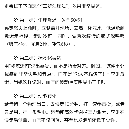
姐尝试了下面这个“三步泄压法”，效果非常显著：
🎯 
第一步：生理降温（黄金60秒）
首
感觉怒火上涌时，立刻离开现场，去喝一杯凉水。低温能刺
页
激迷走神经，帮助冷静。同时，做两次缓慢的腹式深呼吸
（吸气4秒，屏息2秒，呼气6秒）。
专
题
🎯 
第二步：标签化表达
列
用“我陈述句”说出感受，而不是指责对方。例如：“这件事让
表
我感到非常失望和着急”，而不是“你太不靠谱了！” 李姐反
馈，当她这样说时，血压的波动幅度明显小于争吵。
自
然
🎯 
第三步：动能转化
万
给情绪一个物理出口。去快走10分钟、打一套拳击操，或者
物
只是用力拧一条毛巾。
运动能高效代谢掉压力激素
，李姐在
快走后测量，血压不仅回落，甚至比发泄前还低了少许。
人
体