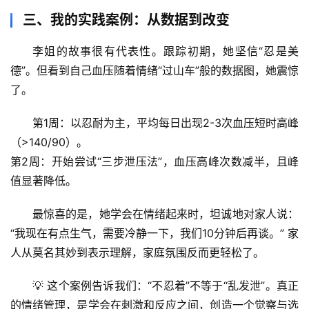
奥
三、我的实践案例：从数据到改变
秘
李姐的故事很有代表性。跟踪初期，她坚信“忍是美
历
德”。但看到自己血压随着情绪“过山车”般的数据图，她震惊
史
了。
档
案
第1周
：以忍耐为主，平均每日出现2-3次血压短时高峰
（>140/90）。
宇
第2周
：开始尝试“三步泄压法”，血压高峰次数减半，且峰
宙
值显著降低。
天
文
最惊喜的是，她学会在情绪起来时，坦诚地对家人说：
“我现在有点生气，需要冷静一下，我们10分钟后再谈。” 家
生
人从莫名其妙到表示理解，家庭氛围反而更轻松了。
活
科
💡 
这个案例告诉我们
：
“不忍着”不等于“乱发泄”
。真正
学
的情绪管理，是学会在刺激和反应之间，创造一个觉察与选