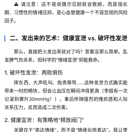
⚠️ 
请注意
：这不是说偶尔忍耐就会致病，而是指长
期、习惯性的情绪压抑，是心血管健康一个不容忽视的风险
因子。
二、发出来的艺术：健康宣泄 vs. 破坏性发泄
那么，直接把火发出来就对了吗？答案没那么简单。乱
发脾气伤关系，但科学的“情绪宣泄”却能救命。
1. 破坏性发泄：两败俱伤
摔东西、大声吼叫、指责辱骂……这种发泄方式确实能
带来一时的畅快，但会让血压在瞬间冲得更高（李姐有一次
记录到骤升30mmHg！），事后伴随强烈的愧疚感和人际
关系压力，反而造成二次伤害。
2. 健康宣泄：有策略地“释放阀门”
关键在于“表达情绪”，而不是“情绪化地表达”。我让李