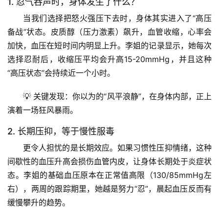
1. 忍气吞声时，身体发生了什么？
当我们选择把怒火强压下去时，身体其实进入了“高压
备战”状态。皮质醇（压力激素）飙升，血管收缩，
心率会
加快，血压在短时间内明显上升
。李姐的记录显示，她每次
选择忍耐后，收缩压平均会升高15-20mmHg，并且这种
“高压状态”会持续近一个小时。
💡 
关键发现
：你以为的“风平浪静”，在身体内部，正上
演着一场狂风暴雨。
2. 长期压抑，等于慢性服毒
更令人担忧的是长期效应。如果习惯性压抑情绪，这种
间歇性的血压升高会损伤血管内皮，让身体长期处于炎症状
态。李姐的基础血压原本在正常值高限（130/85mmHg左
右），两周的跟踪期里，她越是努力“忍”，晨起血压反而有
缓慢攀升的趋势。