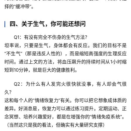
择的“缓冲带”。
科
技
前
四、关于生气，你可能还想问
沿
Q1：有没有完全不伤身的生气方法？
坦率说，只要是生气，身体都会有反应。我们的目标不是
心
理
“不生气”（那是违反人性的），而是
缩短高强度的生理反应
驿
时间
。通过上文的方法，将血压飙升的持续时间从1小时缩
站
短到10分钟，就是巨大的健康胜利。
辟
Q2：为什么有人发完火很快就没事，有人却会气很
谣
久？
求
这和每个人的“情绪恢复力”有关。你可以把它想象成体质的
真
差异。好消息是，恢复力可以通过练习提升。
定期运动、正
念冥想、培养兴趣爱好
，都是在增强你的“情绪免疫系统”。
（当然这只是我的看法，但确实有大量研究支撑）