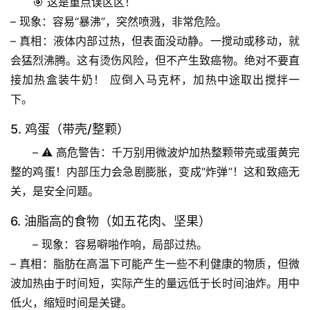
🎯 
这是重点误区区！
– 
现象
：容易“暴沸”，突然喷溅，非常危险。
自
– 
真相
：液体内部过热，但表面没动静。一搅动或移动，就
然
会猛烈沸腾。这有烫伤风险，但
不产生致癌物
。
绝对不要直
万
接加热盒装牛奶！
 应倒入马克杯，加热中途取出搅拌一
物
下。
人
5. 鸡蛋（带壳/整颗）
体
– 
⚠️ 高危警告
：千万别用微波炉加热整颗带壳或蛋黄完
奥
整的鸡蛋！内部压力会急剧膨胀，变成“炸弹”！这和致癌无
秘
关，是安全问题。
历
6. 油脂高的食物（如五花肉、坚果）
史
档
– 
现象
：容易噼啪作响，局部过热。
案
– 
真相
：脂肪在高温下可能产生一些不利健康的物质，但微
波加热由于时间短，实际产生的量远低于长时间油炸。
用中
宇
低火，缩短时间
是关键。