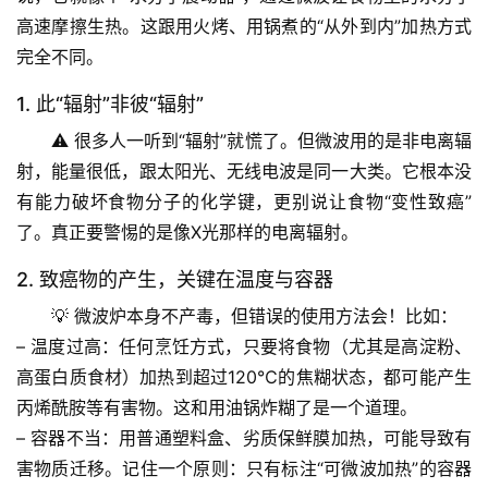
高速摩擦生热。这跟用火烤、用锅煮的“从外到内”加热方式
完全不同。
1. 此“辐射”非彼“辐射”
⚠️ 很多人一听到“辐射”就慌了。但微波用的是
非电离辐
射
，能量很低，跟太阳光、无线电波是同一大类。它根本没
有能力破坏食物分子的化学键，更别说让食物“变性致癌”
了。真正要警惕的是像X光那样的
电离辐射
。
2. 致癌物的产生，关键在温度与容器
💡 微波炉本身不产毒，但错误的使用方法会！比如：
– 
温度过高
：任何烹饪方式，只要将食物（尤其是高淀粉、
高蛋白质食材）加热到超过120℃的焦糊状态，都可能产生
丙烯酰胺等有害物。这和用油锅炸糊了是一个道理。
– 
容器不当
：用普通塑料盒、劣质保鲜膜加热，可能导致有
害物质迁移。
记住一个原则：只有标注“可微波加热”的容器