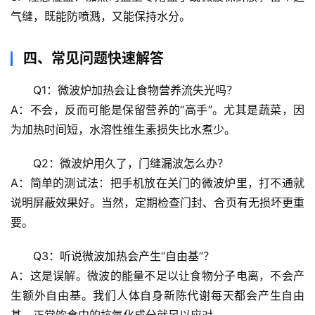
气缝，既能防喷溅，又能保持水分。
辟
谣
四、常见问题快速解答
求
真
Q1：微波炉加热会让食物营养流失光吗？
A：不会，反而可能是保留营养的“高手”。尤其是蔬菜，因
为加热时间短，水溶性维生素损失比水煮少。
Q2：微波炉用久了，门缝漏波怎么办？
A：简单的测试法：把手机放在关门的微波炉里，打不通就
说明屏蔽效果好。当然，定期检查门封、合页有无损坏更重
要。
Q3：听说微波加热会产生“自由基”？
A：这是误解。微波的能量不足以让食物分子电离，不会产
生额外自由基。我们人体自身新陈代谢每天都会产生自由
基，正常饮食中的抗氧化成分就足以应对。