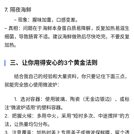
宙
天
7. 隔夜海鲜
文
– 
现象
：腥味加重，口感变差。
– 
真相
：问题在于海鲜本身蛋白质易降解，反复加热易滋生
生
细菌，导致肠胃不适。
建议海鲜做熟后尽快吃完，不要反复
活
加热。
科
学
三、让你用得安心的3个黄金法则
科
结合我自己的经验和大量资料，你只要记住下面三点，
技
就能完全放心使用微波炉：
前
沿
1.  
选对容器
：使用玻璃、陶瓷（无金边银边）、或标
注“微波炉适用”的塑料容器。
心
2.  
把握火候
：多用中火，采用“短时多次、中途搅拌”的方
理
驿
法，让热量均匀分布。
站
3.  
注意覆盖
：加热时盖上专用盖子或微波保鲜膜，留个透