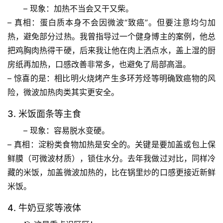
– 
现象
：加热不当会又干又柴。
– 
真相
：蛋白质本身不会因微波“致癌”。但要注意均匀加
热，避免部分过热。我曾指导过一个健身博主的案例，他总
把鸡胸肉热得干硬，后来我让他
在肉上洒点水，盖上湿的厨
房纸再加热
，口感改善非常多，也避免了局部高温。
– 
惊喜的是
：相比明火烧烤产生多环芳烃等明确致癌物的风
险，微波加热肉类其实更安全。
3. 米饭面条等主食
– 
现象
：容易脱水变硬。
– 
真相
：淀粉类食物加热是安全的。关键是要
加盖或包上保
首
页
鲜膜（可微波材质）
，锁住水分。去年我做过对比，同样冷
藏的米饭，加盖微波加热的，比在锅里炒的口感更接近新鲜
专
米饭。
题
4. 牛奶豆浆等液体
列
表