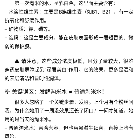
第一次淘米的水，呈乳白色，这里面主要含有：
– 
水溶性维生素
：主要是B族维生素（如B1、B2），有一定
抗氧化和舒缓作用。
– 
矿物质
：钾、磷等。
– 
淀粉
：这是主要成分，能在皮肤表面形成一层短暂的、微
弱的保护膜。
⚠️ 请注意，这些成分浓度极低，且分子量较大，很难
穿透皮肤屏障起到“深层美白”作用。它的效果，更多是温和
的
表层清洁和暂时性润泽
。
🎯 关键误区：发酵淘米水 ≠ 普通淘米水！
很多人忽略了一个关键步骤：
发酵
。上个月有个粉丝问
我，为什么她用了一周没效果还长了闭口？一问才知道，她
用的是当天的淘米水。
– 
普通淘米水
：富含营养，但也容易滋生细菌，直接上脸有
风险。