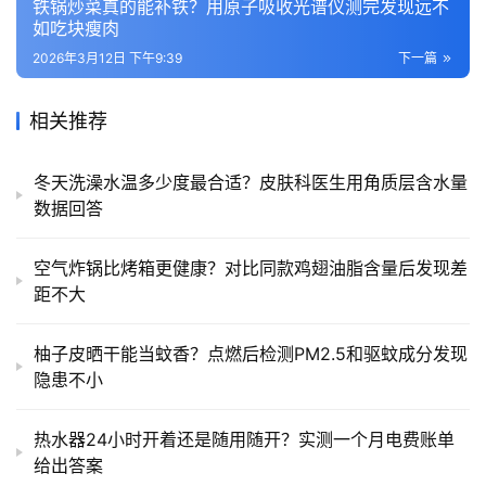
铁锅炒菜真的能补铁？用原子吸收光谱仪测完发现远不
如吃块瘦肉
2026年3月12日 下午9:39
下一篇
相关推荐
冬天洗澡水温多少度最合适？皮肤科医生用角质层含水量
数据回答
空气炸锅比烤箱更健康？对比同款鸡翅油脂含量后发现差
距不大
柚子皮晒干能当蚊香？点燃后检测PM2.5和驱蚊成分发现
隐患不小
热水器24小时开着还是随用随开？实测一个月电费账单
给出答案