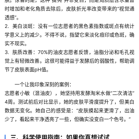
肤。惊喜的是，这种“提亮”并非变白，而是
角质层含水量暂
时增加和老化角质去除后，皮肤折光率改变带来的“视觉通
透感”
。
2.  
美白淡斑
：
没有一位志愿者
的黑色素指数或斑点有统计
学意义上的减少。不得不说，指望它来淡化痘印或色斑，确
实不现实。
首
3.  
肤质改善
：70%的油皮志愿者反馈，
油脂分泌和毛孔视
页
觉上有轻微改善
。这很可能得益于发酵后的弱酸性，帮助调
节了皮肤表面pH值。
专
题
一个让我印象深刻的案例
：
列
志愿者小敏（混油皮），她坚持用发酵淘米水做“二次清洁”
表
4周。测试前后对比显示，她的皮肤平滑度提升了，但美白
数据无变化。她自己的感受是：“皮肤摸起来更滑了，出油
自
少了，看起来干净透亮了一些，但确实没变白一个色号。”
然
万
物
三、科学使用指南：如果你真想试试