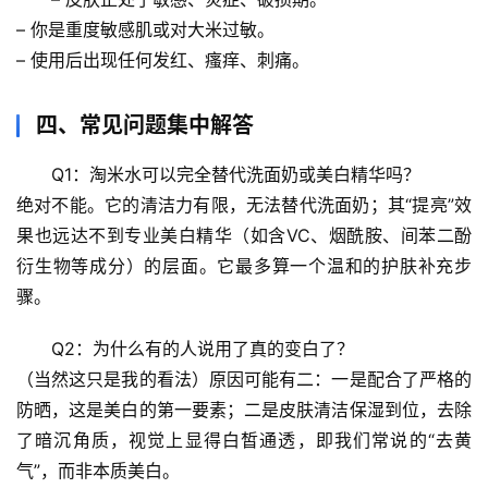
科
– 你是
重度敏感肌
或对大米过敏。
学
– 使用后出现
任何发红、瘙痒、刺痛
。
科
四、常见问题集中解答
技
前
Q1：淘米水可以完全替代洗面奶或美白精华吗？
沿
绝对不能
。它的清洁力有限，无法替代洗面奶；其“提亮”效
果也远达不到专业美白精华（如含VC、烟酰胺、间苯二酚
心
衍生物等成分）的层面。它最多算一个
温和的护肤补充步
理
骤
。
驿
站
Q2：为什么有的人说用了真的变白了？
（当然这只是我的看法）原因可能有二：一是
配合了严格的
辟
防晒
，这是美白的第一要素；二是皮肤清洁保湿到位，
去除
谣
求
了暗沉角质
，视觉上显得白皙通透，即我们常说的“去黄
真
气”，而非本质美白。