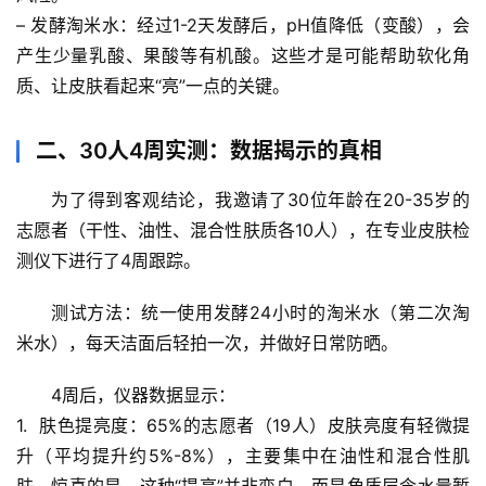
– 
发酵淘米水
：经过1-2天发酵后，pH值降低（变酸），会
产生少量
乳酸、果酸
等有机酸。这些才是可能帮助软化角
质、让皮肤看起来“亮”一点的关键。
二、30人4周实测：数据揭示的真相
为了得到客观结论，我邀请了30位年龄在20-35岁的
志愿者（干性、油性、混合性肤质各10人），在专业皮肤检
测仪下进行了4周跟踪。
测试方法
：统一使用
发酵24小时
的淘米水（第二次淘
米水），每天洁面后轻拍一次，并做好日常防晒。
4周后，仪器数据显示
：
1.  
肤色提亮度
：65%的志愿者（19人）皮肤亮度有
轻微提
升
（平均提升约5%-8%），主要集中在油性和混合性肌