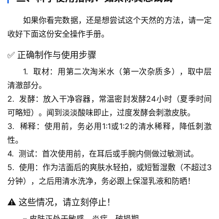
人
如果你看完数据，还是想尝试这个天然的方法，请一定
体
收好下面这份
安全操作手册
。
奥
秘
✅ 正确制作与使用步骤
1.  
取材
：用
第二次淘米水
（第一次杂质多），取中层
历
清澈部分。
史
2.  
发酵
：放入干净容器，
常温密封发酵24小时
（夏季时间
档
可略短）。闻到淡淡酸味即止，过度发酵会刺激皮肤。
案
3.  
稀释
：使用前，务必用
1:1或1:2的清水稀释
，降低刺激
性。
宇
4.  
测试
：首次使用前，在耳后或手腕内侧做过敏测试。
宙
天
5.  
使用
：作为
洁面后的爽肤水轻拍
，或短暂湿敷（不超过3
文
分钟），之后用清水洗净，
务必跟上保湿乳液和防晒
！
⚠️ 这些情况，请立刻停止！
生
活
– 皮肤正处于
敏感、炎症、破损期
。