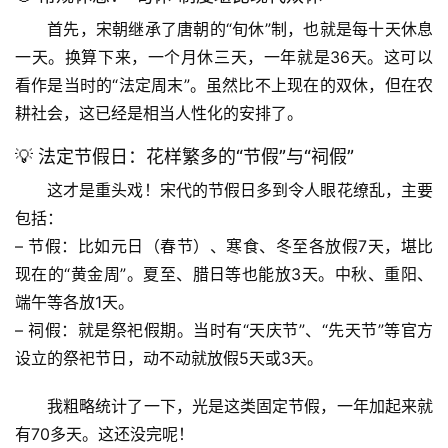
首先，宋朝继承了唐朝的“旬休”制，也就是
每十天休息
一天
。换算下来，一个月休三天，一年就是36天。这可以
看作是当时的“法定周末”。虽然比不上现在的双休，但在农
耕社会，这已经是相当人性化的安排了。
💡 法定节假日：花样繁多的“节假”与“祠假”
这才是重头戏！宋代的节假日多到令人眼花缭乱，主要
包括：
– 
节假
：比如元日（春节）、寒食、冬至各放假7天，堪比
现在的“黄金周”。夏至、腊日等也能放3天。中秋、重阳、
端午等各放1天。
– 
祠假
：就是祭祀假期。当时有“天庆节”、“先天节”等官方
设立的祭祀节日，动不动就放假5天或3天。
我粗略统计了一下，
光是这类固定节假，一年加起来就
有70多天
。这还没完呢！