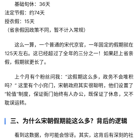
基础旬休
：36天
页
法定节假
：约74天
授衣假
：15天
专
（省亲假因政策不同，暂不计入常规）
题
列
这么一算，一个普通的宋代京官，一年固定的假期就在
表
125天左右
。这已经超过了全年的三分之一！如果赶上省亲
假，假期就更长了。
自
然
上个月有个粉丝问我：“这假期这么多，政务不会堆积
万
物
吗？” 这里有个小窍门，宋朝政府其实很聪明，他们设置了
“轮值”制度，保证衙门始终有人办公，既保证了休息，又不
人
耽误运转。
体
奥
三、为什么宋朝假期能这么多？背后的逻辑
秘
看到这数据，你可能会惊讶。其实，这背后有深刻的社