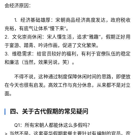
历
会经济原因：
史
档
1.  
经济基础雄厚
：宋朝商品经济高度发达，政府税收
案
充裕，有底气让体系“慢下来”。
2.  
文化崇尚休闲
：宋人懂生活，追求“雅趣”，假期正好用
宇
于宴游、踏青、吟诗作画，促进了文化繁荣。
宙
3.  
维稳需求
：给官员较好的福利，有利于官僚队伍的稳定
天
和廉洁（当然，效果另说，笑）。
文
不得不说，这种通过制度保障休闲时间的思路，即便放
生
在今天也很有启发。
高效工作与充分休息，从来都不是对立
活
面
。
科
学
四、关于古代假期的常见疑问
科
技
Q1：所有宋朝人都能休这么多假吗？
前
> 当然不是。这套豪华假期套餐主要针对
有编制的官员
。农