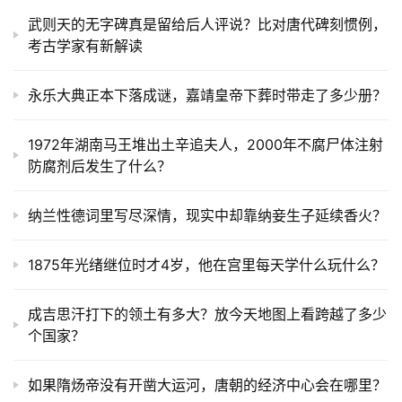
武则天的无字碑真是留给后人评说？比对唐代碑刻惯例，
考古学家有新解读
永乐大典正本下落成谜，嘉靖皇帝下葬时带走了多少册？
1972年湖南马王堆出土辛追夫人，2000年不腐尸体注射
防腐剂后发生了什么？
纳兰性德词里写尽深情，现实中却靠纳妾生子延续香火？
1875年光绪继位时才4岁，他在宫里每天学什么玩什么？
成吉思汗打下的领土有多大？放今天地图上看跨越了多少
个国家？
如果隋炀帝没有开凿大运河，唐朝的经济中心会在哪里？