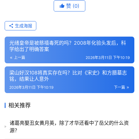
赞
(0)
生成海报
光绪皇帝是被慈禧毒死的吗？2008年化验头发后，科
学给出了明确答案
上一篇
2026年3月11日 下午10:19
梁山好汉108将真实存在吗？比对《宋史》和方腊墓志
铭，结果让人意外
2026年3月11日 下午10:19
下一篇
相关推荐
诸葛亮娶丑女黄月英，除了才华还看中了岳父的什么资
源？