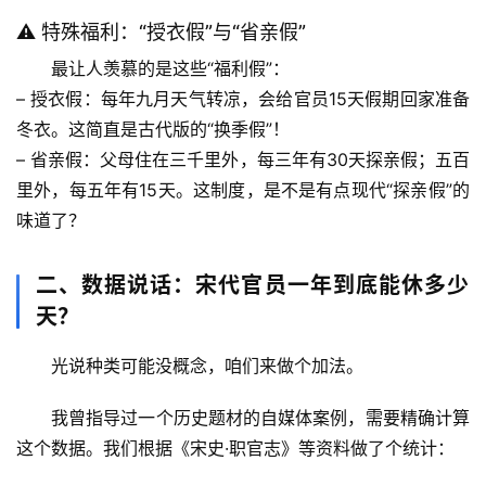
⚠️ 特殊福利：“授衣假”与“省亲假”
最让人羡慕的是这些“福利假”：
– 
授衣假
：每年九月天气转凉，会给官员15天假期回家准备
冬衣。这简直是古代版的“换季假”！
– 
省亲假
：父母住在三千里外，每三年有30天探亲假；五百
里外，每五年有15天。这制度，是不是有点现代“探亲假”的
味道了？
二、数据说话：宋代官员一年到底能休多少
天？
光说种类可能没概念，咱们来做个加法。
我曾指导过一个历史题材的自媒体案例，需要精确计算
这个数据。我们根据《宋史·职官志》等资料做了个统计：
首