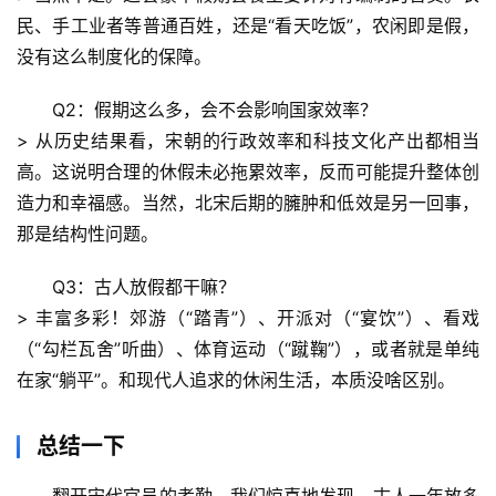
沿
民、手工业者等普通百姓，还是“看天吃饭”，农闲即是假，
没有这么制度化的保障。
心
理
Q2：假期这么多，会不会影响国家效率？
驿
> 从历史结果看，宋朝的行政效率和科技文化产出都相当
站
高。这说明合理的休假未必拖累效率，反而可能提升整体创
造力和幸福感。当然，北宋后期的臃肿和低效是另一回事，
辟
那是结构性问题。
谣
求
Q3：古人放假都干嘛？
真
> 丰富多彩！郊游（“踏青”）、开派对（“宴饮”）、看戏
（“勾栏瓦舍”听曲）、体育运动（“蹴鞠”），或者就是单纯
在家“躺平”。和现代人追求的休闲生活，本质没啥区别。
总结一下
翻开宋代官员的考勤，我们惊喜地发现，
古人一年放多