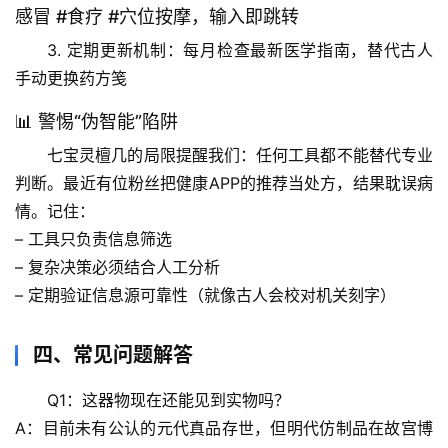
生
感冒 #食疗 #穴位按摩，输入即跳转
活
3. 
定期更新机制
：每月检查最新医学指南，替代古人
科
手动更换药方笺
学
📊 警惕“伪智能”陷阱
科
七宝灵檀几的局限提醒我们：
任何工具都不能替代专业
技
判断
。最近有位粉丝把健康APP的推荐当处方，结果耽误病
前
情。记住：
沿
– 工具只负责信息筛选
心
– 复杂决策必须结合人工分析
理
– 定期验证信息源可靠性（就像古人会校对机关刻字）
驿
站
四、常见问题解答
辟
Q1：这器物现在还能见到实物吗？
谣
A：目前未有公认的元代真品存世，但明代仿制品在故宫博
求