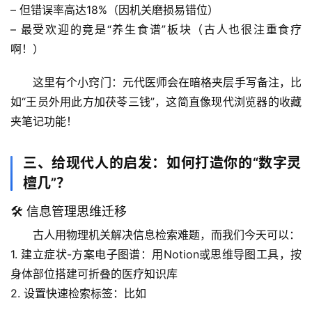
万
– 但错误率高达
18%
（因机关磨损易错位）
物
– 最受欢迎的竟是“养生食谱”板块（古人也很注重食疗
啊！）
人
体
这里有个小窍门
：元代医师会在暗格夹层手写备注，比
奥
如“王员外用此方加茯苓三钱”，这简直像现代浏览器的收藏
秘
夹笔记功能！
历
史
三、给现代人的启发：如何打造你的“数字灵
档
檀几”？
案
🛠️ 信息管理思维迁移
宇
古人用物理机关解决信息检索难题，而我们今天可以：
宙
1. 
建立症状-方案电子图谱
：用Notion或思维导图工具，按
天
身体部位搭建可折叠的医疗知识库
文
2. 
设置快速检索标签
：比如