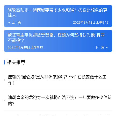
骆驼商队走一趟西域要带多少水和饼？答案比想象的更
惊人
上一篇
2026年3月18日 上午9:19
魏征背主事仇却被赞贤臣，程颐为何坚持认为他”有罪
不能掩”？
2026年3月18日 上午9:19
下一篇
相关推荐
唐朝的”昆仑奴”是从非洲来的吗？他们在长安做什么工
作？
清朝皇帝的龙袍穿一次就扔？洗不洗？一年要做多少件新
的？