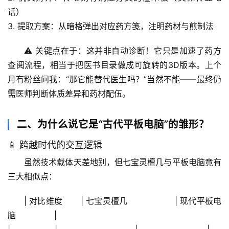
话）
3. 
提取方案
：从暗格弹出对应药方笺，注明药材与煎制法
⚠️ 关键点在于：这并非自动诊断！它只是
加速了药方
查阅流程
，相当于把医书目录做成可旋转的3D版本。上个
月有粉丝问我：“那它能替代医生吗？”当然不能——最终仍
需医师判断体质差异和药材配伍。
二、为什么说它是“古代平板电脑”的雏形？
📱 跨越时代的交互逻辑
虽然技术载体天差地别，但七宝灵檀几与平板电脑竟有
三大相似点：
| 对比维度       | 七宝灵檀几                  | 现代平板电
脑               |