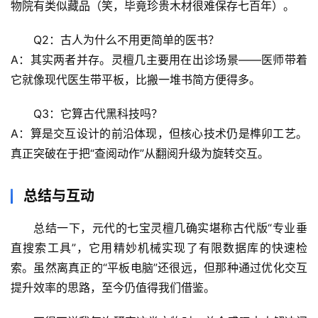
物院有类似藏品（笑，毕竟珍贵木材很难保存七百年）。
真
Q2：古人为什么不用更简单的医书？
A：其实两者并存。灵檀几主要用在
出诊场景
——医师带着
它就像现代医生带平板，比搬一堆书简方便得多。
Q3：它算古代黑科技吗？
A：算是
交互设计的前沿体现
，但核心技术仍是榫卯工艺。
真正突破在于把“查阅动作”从翻阅升级为旋转交互。
总结与互动
总结一下，元代的七宝灵檀几确实堪称
古代版“专业垂
直搜索工具”
，它用精妙机械实现了有限数据库的快速检
索。虽然离真正的“平板电脑”还很远，但那种
通过优化交互
提升效率的思路
，至今仍值得我们借鉴。