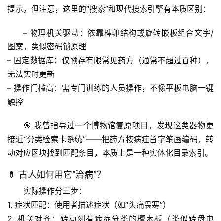
提示
。但注意，这里的“搜索”和现代搜索引擎有本质区别：
– 
物理机关驱动
：依靠榫卯结构或旋转嵌板组合文字/
图案，类似密码锁原理
– 
固定数据库
：仅预存有限常见药方（通常不超过百种），
无法实时更新
– 
操作门槛高
：需专门训练的人员操作，不像平板电脑一键
触控
🎯 我曾指导过一个博物馆复原项目，发现这类器物更
接近“分类检索卡系统”——把药方按病症首字笔画编码，转
动对应区块找到匹配条目，本质上是一种
实体化目录索引
。
💊 古人如何用它“治病”？
实际操作分三步：
1. 
症状匹配
：使用者描述症状（如“头痛畏寒”）
2. 
机关对齐
：转动刻有病症分类的檀木板（类似转盘电