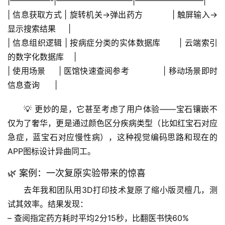
|—————-|—————————–|————————–|
| 
信息获取方式
 | 旋转机关→弹出药方           | 触屏输入→
显示搜索结果     |
| 
信息组织逻辑
 | 按病症分类的实体数据库       | 云端索引
的数字化数据库    |
| 
使用场景
     | 医馆快速查阅参考             | 移动场景即时
信息查询      |
首
💡 更妙的是，它甚至考虑了用户体验——宝石镶嵌不
页
仅为了奢华，更是
通过颜色区分疾病类型
（比如红宝石对应
急症，蓝宝石对应慢性病），这种视觉编码思路和现在的
专
题
APP图标设计异曲同工。
列
🌿 案例：一次复原实验带来的惊喜
表
去年我和团队用3D打印技术复原了缩小版灵檀几，测
自
试其效率。结果发现：
然
– 查阅指定药方耗时平均
2分15秒
，比翻医书快60%