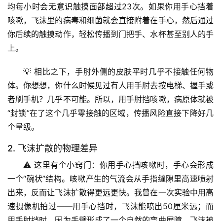
均每小时会无意识触摸面部超过23次。如果你用手心挡着
咳嗽，飞沫里的病毒和细菌就会直接附着在手心，然后通过
你后续的触摸动作，轻松传播到门把手、水杯甚至别人的手
上。
💡 相比之下，手肘外侧的皮肤平时几乎不接触任何物
体。你想想，你什么时候见过有人用手肘去按电梯、握手或
者刷手机？几乎不可能。所以，用手肘挡咳嗽，病原体就被
“封锁”在了这个几乎零接触的区域，传播风险直接下降好几
个量级。
2. 飞沫扩散的物理差异
⚠️ 这里有个小窍门：你用手心挡咳嗽时，手心会形成
一个“碗状”结构。咳嗽产生的气流会从手指缝隙里高速喷射
出来，反而让飞沫扩散得更远更快。我曾在一次实验中用高
速摄像机拍过——用手心挡时，飞沫能喷出50厘米远；而
用手肘挡时，因为手臂形成了一个自然的弯曲屏障，飞沫被