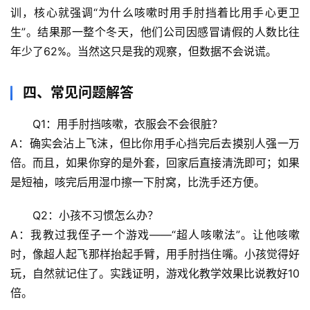
训，核心就强调“为什么咳嗽时用手肘挡着比用手心更卫
生
生”。结果那一整个冬天，他们公司因感冒请假的人数比往
活
年少了62%。
当然这只是我的观察
，但数据不会说谎。
科
学
四、常见问题解答
科
Q1：用手肘挡咳嗽，衣服会不会很脏？
技
A：确实会沾上飞沫，但比你用手心挡完后去摸别人强一万
前
沿
倍。而且，如果你穿的是外套，回家后直接清洗即可；如果
是短袖，咳完后用湿巾擦一下肘窝，比洗手还方便。
心
Q2：小孩不习惯怎么办？
理
驿
A：我教过我侄子一个游戏——“超人咳嗽法”。让他咳嗽
站
时，像超人起飞那样抬起手臂，用手肘挡住嘴。小孩觉得好
玩，自然就记住了。
实践证明，游戏化教学效果比说教好10
辟
倍。
谣