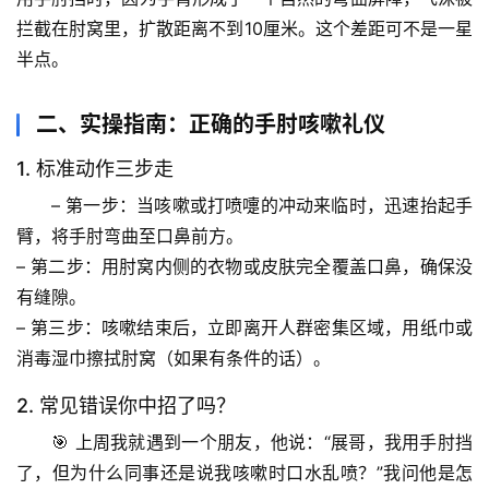
拦截在肘窝里，扩散距离不到10厘米。
这个差距可不是一星
半点。
二、实操指南：正确的手肘咳嗽礼仪
1. 标准动作三步走
– 
第一步
：当咳嗽或打喷嚏的冲动来临时，迅速抬起手
臂，将手肘弯曲至口鼻前方。
首
页
– 
第二步
：用肘窝内侧的衣物或皮肤完全覆盖口鼻，确保没
有缝隙。
专
– 
第三步
：咳嗽结束后，立即离开人群密集区域，用纸巾或
题
消毒湿巾擦拭肘窝（如果有条件的话）。
列
表
2. 常见错误你中招了吗？
🎯 上周我就遇到一个朋友，他说：“展哥，我用手肘挡
自
了，但为什么同事还是说我咳嗽时口水乱喷？”我问他是怎
然