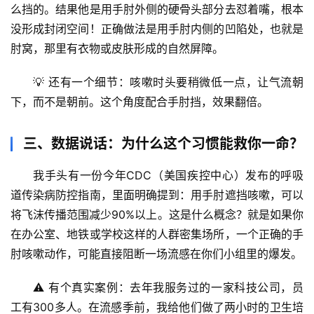
么挡的。结果他是
用手肘外侧的硬骨头部分
去怼着嘴，根本
万
没形成封闭空间！正确做法是
用手肘内侧的凹陷处
，也就是
物
肘窝，那里有衣物或皮肤形成的自然屏障。
人
💡 还有一个细节：
咳嗽时头要稍微低一点
，让气流朝
体
下，而不是朝前。这个角度配合手肘挡，效果翻倍。
奥
秘
三、数据说话：为什么这个习惯能救你一命？
历
我手头有一份今年CDC（美国疾控中心）发布的呼吸
史
档
道传染病防控指南，里面明确提到：
用手肘遮挡咳嗽，可以
案
将飞沫传播范围减少90%以上
。这是什么概念？就是如果你
在办公室、地铁或学校这样的人群密集场所，一个正确的手
宇
肘咳嗽动作，可能直接阻断一场流感在你们小组里的爆发。
宙
天
⚠️ 有个真实案例：去年我服务过的一家科技公司，员
文
工有300多人。在流感季前，我给他们做了两小时的卫生培