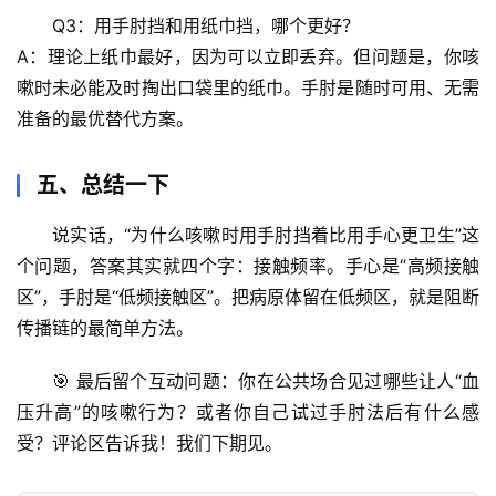
求
Q3：用手肘挡和用纸巾挡，哪个更好？
真
A：理论上纸巾最好，因为可以立即丢弃。但问题是，你咳
嗽时未必能及时掏出口袋里的纸巾。手肘是
随时可用、无需
准备
的最优替代方案。
五、总结一下
说实话，“为什么咳嗽时用手肘挡着比用手心更卫生”这
个问题，答案其实就四个字：
接触频率
。手心是“高频接触
区”，手肘是“低频接触区”。把病原体留在低频区，就是阻断
传播链的最简单方法。
🎯 最后留个互动问题：你在公共场合见过哪些让人“血
压升高”的咳嗽行为？或者你自己试过手肘法后有什么感
受？评论区告诉我！我们下期见。