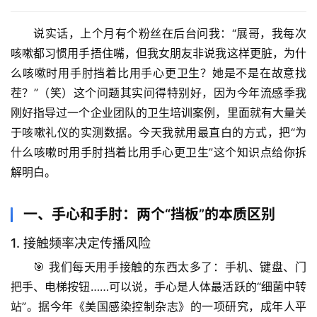
说实话，上个月有个粉丝在后台问我：“展哥，我每次
咳嗽都习惯用手捂住嘴，但我女朋友非说我这样更脏，为什
么咳嗽时用手肘挡着比用手心更卫生？她是不是在故意找
茬？”（笑）这个问题其实问得特别好，因为今年流感季我
刚好指导过一个企业团队的卫生培训案例，里面就有大量关
于咳嗽礼仪的实测数据。今天我就用最直白的方式，把“为
什么咳嗽时用手肘挡着比用手心更卫生”这个知识点给你拆
解明白。
一、手心和手肘：两个“挡板”的本质区别
1. 接触频率决定传播风险
🎯 我们每天用手接触的东西太多了：手机、键盘、门
把手、电梯按钮……可以说，手心是人体最活跃的“细菌中转
站”。据今年《美国感染控制杂志》的一项研究，成年人平