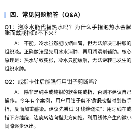
历
四、常见问题解答（Q&A）
史
档
Q1：泡冷水能代替热水吗？为什么手指泡热水会膨
胀而戴戒指取不下来？
案
A：
 不能。冷水虽然能收缩血管，但无法解决已肿胀的
宇
组织液。正确做法是先用冰水消肿，再用润滑剂辅助。
核心
宙
原理是：热水导致膨胀，冷水只能缓解，无法逆转已发生的
天
组织水肿。
文
Q2：戒指卡住后能强行用钳子剪断吗？
生
A：
 除非是纯金或纯银的软金属戒指，否则不建议自己
活
操作。今年有个案例，用户用钳子剪不锈钢戒指时划伤手
科
指，反而加重感染。
建议先尝试“牙线缠绕法”：用牙线在戒
学
指下方缠绕，边旋转边向指尖方向推，利用线体产生的微小
间隙逐步退出。
科
技