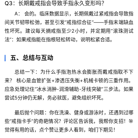
Q3：长期戴戒指会导致手指永久变形吗？
前
沿
A：
 会的。临床数据显示，长期佩戴过紧戒指会导致指
间关节韧带松弛，甚至引发“戒指综合征”——手指末端缺血
心
性坏死。
建议每天摘戒指至少2小时，并定期用“滚珠测试
理
法”：如果戒指能在指根轻松转动，说明松紧合适。
驿
站
五、总结与互动
辟
总结一下：
为什么手指泡热水会膨胀而戴戒指取不下
谣
来？
 核心是血管扩张+渗透压失衡+机械卡顿的三重作用。
求
应急处理记住“冰水消肿-润滑辅助-牙线突破”三步法。如果
真
尝试5分钟仍无解，务必就医，避免组织坏死。
最后抛个问题：你在洗澡、健身或游泳时，还遇到过哪
些“戒指卡手”的奇葩情况？评论区告诉我，我帮你支招！🎯 
觉得有用的话，点个赞让更多人看到，咱们下期见！