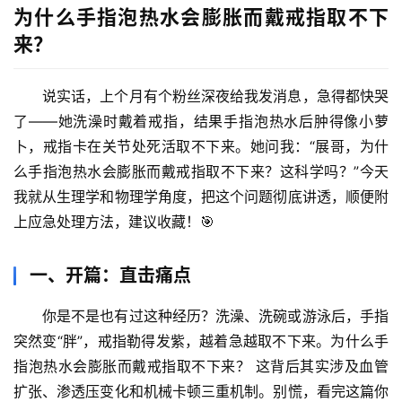
为什么手指泡热水会膨胀而戴戒指取不下
来？
说实话，上个月有个粉丝深夜给我发消息，急得都快哭
了——她洗澡时戴着戒指，结果手指泡热水后肿得像小萝
卜，戒指卡在关节处死活取不下来。她问我：“展哥，为什
么手指泡热水会膨胀而戴戒指取不下来？这科学吗？”今天
我就从生理学和物理学角度，把这个问题彻底讲透，顺便附
上应急处理方法，建议收藏！🎯
一、开篇：直击痛点
你是不是也有过这种经历？洗澡、洗碗或游泳后，手指
突然变“胖”，戒指勒得发紫，越着急越取不下来。
为什么手
指泡热水会膨胀而戴戒指取不下来？
 这背后其实涉及血管
扩张、渗透压变化和机械卡顿三重机制。别慌，看完这篇你