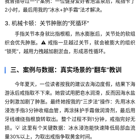
我曾指导过一个案例：一位健身爱好者泡温泉后，戒指卡了
首
2小时，最后用我的“冰水+护手霜”法才解决。
页
3. 机械卡顿：关节肿胀的“死循环”
专
手指关节本身就比指根粗，热水膨胀后，关节处的软组
题
织会优先肿胀。⚠️ 戒指一旦越过关节，就会被膨大的组织
列
“锁死”，越用力拽越加剧淤血，形成恶性循环。
表
三、案例与数据：真实场景的“翻车”教训
自
然
今年夏天，一位读者按我的建议去海边度假，结果下海
万
游泳后戒指取不下来。她尝试用肥皂水润滑，反而因海水盐
物
分刺激加剧了肿胀。最终她按我的“三步法”操作：
先用冰水
浸泡手指3分钟收缩血管，再涂抹护手霜做润滑剂，最后用
人
牙线缠绕指根旋转取出
。整个过程不到1分钟，戒指完好无
体
奥
损。💡 这里有个关键数据：
冰水浸泡能快速降低局部血流
秘
量30%以上
，为取出戒指争取黄金时间。